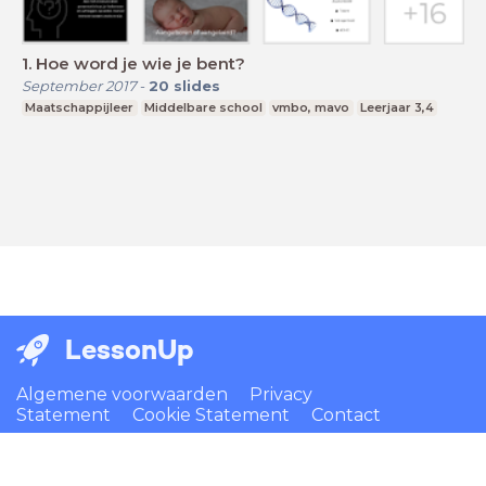
1. Hoe word je wie je bent?
September 2017
-
20
slides
Maatschappijleer
Middelbare school
vmbo, mavo
Leerjaar 3,4
LessonUp
Algemene voorwaarden
Privacy
Statement
Cookie Statement
Contact
Nederlands