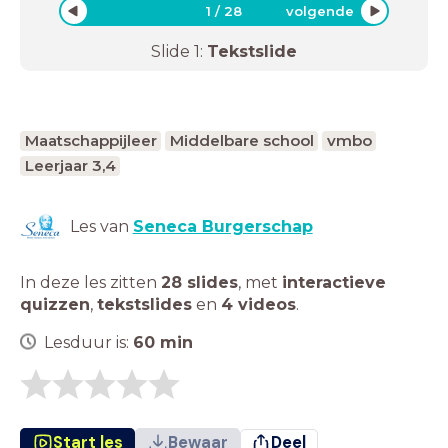
1
/
28
volgende
Slide
1
:
Tekstslide
Maatschappijleer
Middelbare school
vmbo
Leerjaar 3,4
Les van
Seneca Burgerschap
In deze les zitten
28 slides
,
met
interactieve
quizzen
,
tekstslides
en
4 videos
.
Lesduur is:
60
min
Start les
Bewaar
Deel