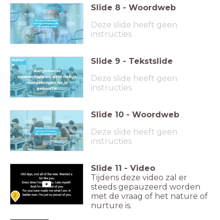
Slide
8
-
Woordweb
Noem voorbeelden
Deze slide heeft geen
Noem voorbeelden van
van eigenschappen die
eigenschappen
die zijn aangeboren.
zijn aangeboren.
instructies
Slide
9
-
Tekstslide
Nurtur
e
Aangeleerde
Deze slide heeft geen
eigenschappen, deze heb je
meegekregen na je
instructies
geboorte.
Slide
10
-
Woordweb
Noem voorbeelden
Deze slide heeft geen
Noem voorbeelden van eigenschappen
van eigenschappen
die zijn aangeleerd.
die zijn aangeleerd.
instructies
Slide
11
-
Video
Tijdens deze video zal er
steeds gepauzeerd worden
met de vraag of het nature of
2
nurture is.