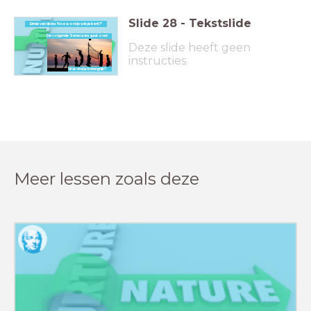
Slide
28
-
Tekstslide
Einde van de les 'Hoe word je wie je bent?
'
De volgende Seneca-les gaat over:
Deze slide heeft geen
instructies
Wat vind je belangrijk?
Meer lessen zoals deze