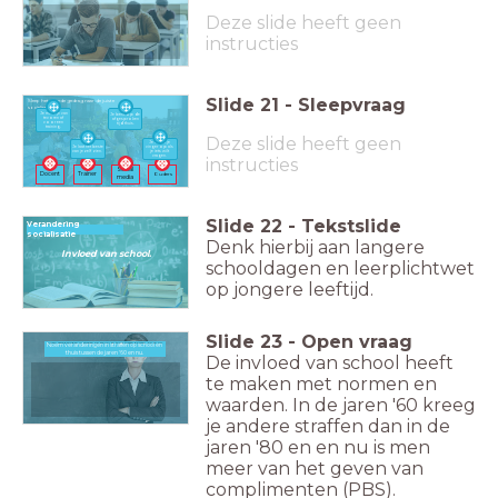
Deze slide heeft geen
instructies
Slide
21
-
Sleepvraag
Sleep het goede gedrag naar de juiste
socialisator.
Je meld je van
Je bent op de
tevoren af
afgesproken
voor een
tijd thuis.
training.
Deze slide heeft geen
Je steekt je
Je laat het beste
vinger op als
van jezelf zien.
je iets wilt
vragen.
instructies
Social
Docent
Trainer
Ouders
media
Slide
22
-
Tekstslide
Verandering
socialisatie
Denk hierbij aan langere
Invloed van school.
schooldagen en leerplichtwet
op jongere leeftijd.
Slide
23
-
Open vraag
Noem veranderingen in straffen op school en
Noem veranderingen in straffen op school en thuis tussen de jaren '60 en nu.
thuis tussen de jaren '60 en nu.
De invloed van school heeft
te maken met normen en
waarden. In de jaren '60 kreeg
je andere straffen dan in de
jaren '80 en en nu is men
meer van het geven van
complimenten (PBS).