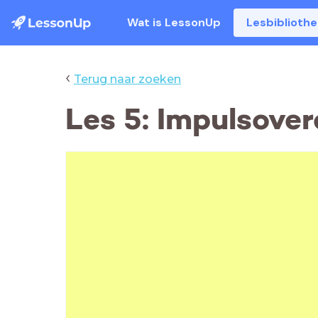
Wat is LessonUp
Lesbiblioth
‹
Terug naar zoeken
Les 5: Impulsove