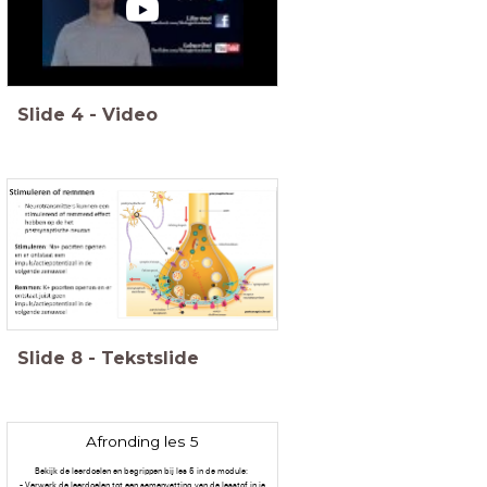
Slide
4
-
Video
Slide
8
-
Tekstslide
Afronding les 5
Bekijk de leerdoelen en begrippen bij les 5 in de module:
- Verwerk de leerdoelen tot een samenvatting van de lesstof in je