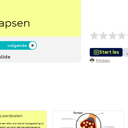
napsen
volgende
Start les
slide
Printen
Leerdoelen
at een reflex is en hoe de impulsgeleiding bij
schilt van die bij een bewuste beweging.