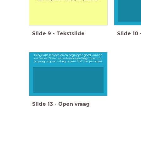
Slide
9
-
Tekstslide
Slide
10
Heb je alle leerdoelen en begrippen goed kunnen
verwerken? Over welke leerdoelen/begrippen zou
je graag nog wat uitleg willen? Stel hier je vragen:
Slide
13
-
Open vraag