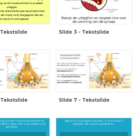
ing van de impulsoverdracht bij synapsen
uitleggen.
n hoe verschillende typen neurotransmitters
 een impuls wordt doorgegeven naar een
Bekijk de uitlegfilm en bioplek link over
nd neuron of wordt gestopt.
de werking van de synaps
Tekstslide
Slide
3
-
Tekstslide
Tekstslide
Slide
7
-
Tekstslide
ing van een impuls overdracht en
Beschrijf in je eigen woorden, in minimaal 5
elen, lever hier in en plaats in je
stappen, de impuls overdracht:
portfolio.