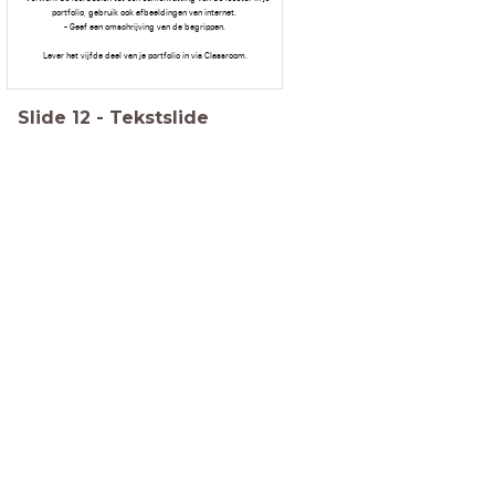
portfolio, gebruik ook afbeeldingen van internet.
- Geef een omschrijving van de begrippen.
Lever het vijfde deel van je portfolio in via Classroom.
Slide
12
-
Tekstslide