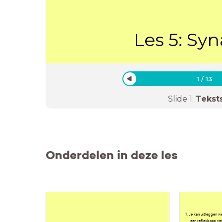
Les 5: Sy
1
/
13
Slide
1
:
Tekst
Onderdelen in deze les
1. Je kan uitleggen w
een reflexboog ver