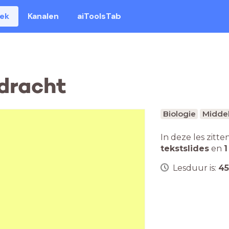
eek
Kanalen
aiToolsTab
rdracht
Biologie
Middel
In deze les zitte
tekstslides
en
1
Lesduur is:
45