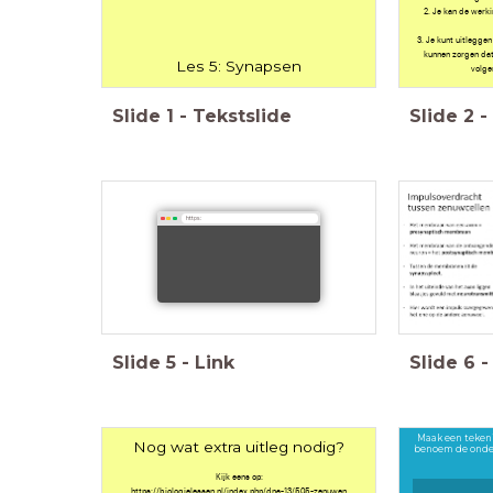
2. Je kan de werk
3. Je kunt uitlegge
kunnen zorgen dat
Les 5: Synapsen
volge
Slide
1
-
Tekstslide
Slide
2
-
https:
Slide
5
-
Link
Slide
6
-
Maak een teken
Nog wat extra uitleg nodig?
benoem de onderd
Kijk eens op:
https://biologielessen.nl/index.php/dna-13/505-zenuwen