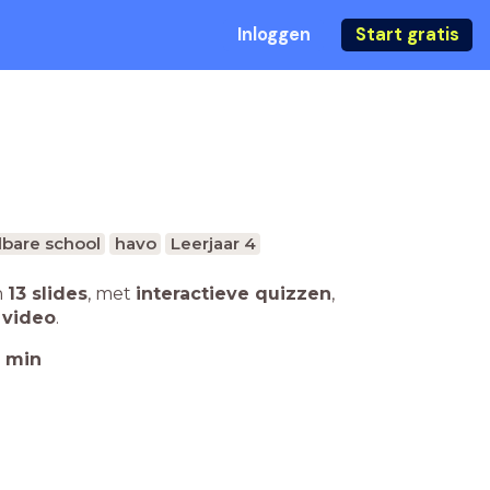
Inloggen
Start gratis
bare school
havo
Leerjaar 4
n
13 slides
,
met
interactieve quizzen
,
 video
.
min