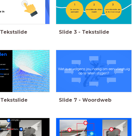
1
2
3
Je een les
verschillende slides
een interactie aan
e in
aanmaakt
maakt
je les toevoegt
Tekstslide
Slide
3
-
Tekstslide
len
van een
Wat is er volgens jou nodig om een vliegtuig
erdelen
een
op te laten stijgen?
chten
een rol
n een
Tekstslide
Slide
7
-
Woordweb
Wingtip
Flaps
Slats
Flaps