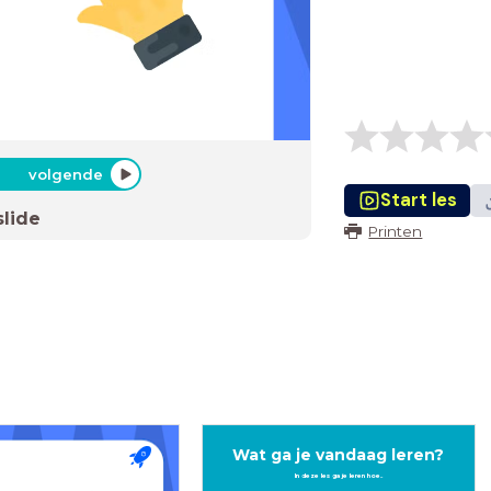
volgende
Start les
slide
Printen
Wat ga je vandaag leren?
In deze les ga je leren hoe..