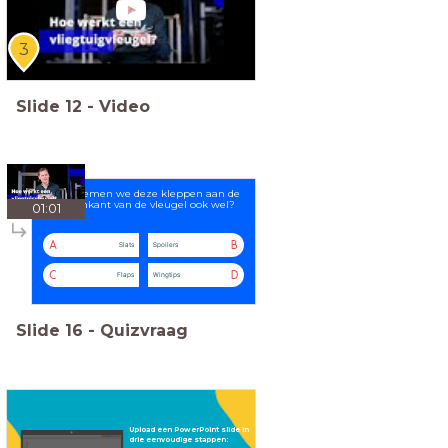
3
Slide
12
-
Video
Hoe noemen we deze kleppen aan de
binnenkant van de vleugel ook wel?
01:01
A
B
Slats
Spoilers
C
D
Flaps
Wingtips
Slide
16
-
Quizvraag
Upload een PowerPoint slide in
drie eenvoudige stappen: