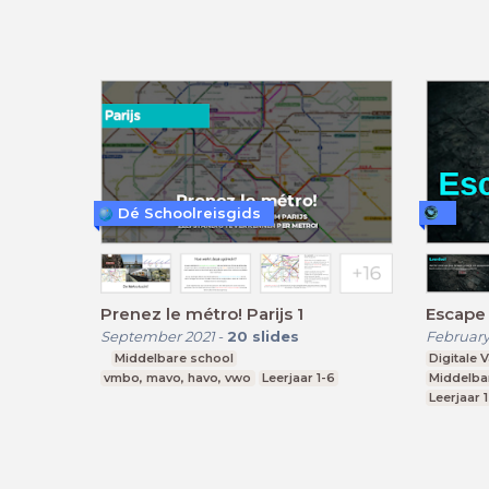
Dé Schoolreisgids
Prenez le métro! Parijs 1
Escape
September 2021
-
20
slides
February
Middelbare school
Digitale 
vmbo, mavo, havo, vwo
Leerjaar 1-6
Middelba
Leerjaar 1