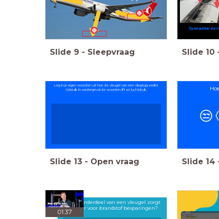
Op en achter de v
Slide
9
-
Sleepvraag
Slide
10
Leg in je eigen woorden uit hoe de vleugel van een vliegtuig werkt.
Hoe
Gebruik in wedergeval de woorden lift en luchtdruk.
😒
Slide
13
-
Open vraag
Slide
14
Welke onderdeel van een vleugel zorgt
noemer voor brandstof besparingen?
01:37