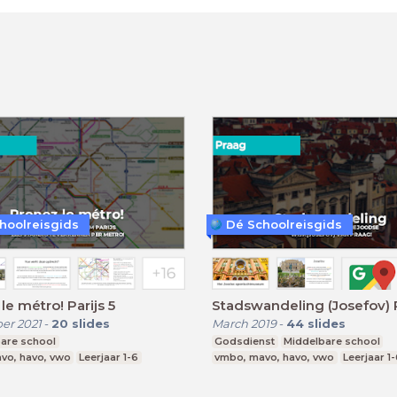
hoolreisgids
Dé Schoolreisgids
le métro! Parijs 5
Stadswandeling (Josefov) 
er 2021
-
20
slides
March 2019
-
44
slides
are school
Godsdienst
Middelbare school
vo, havo, vwo
Leerjaar 1-6
vmbo, mavo, havo, vwo
Leerjaar 1