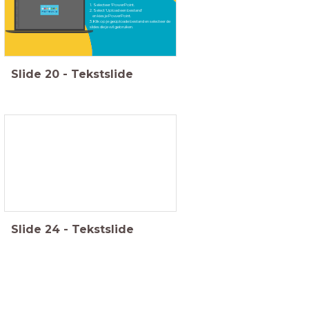
1. Selecteer 'PowerPoint.
2. Select 'Upload een bestand'
en kies je PowerPoint.
3. Klik op je geüploade bestand en selecteer de
slides die je wil gebruiken.
Slide
20
-
Tekstslide
Slide
24
-
Tekstslide