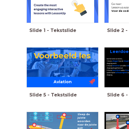
Ga naar:
Lessonup.app
Voer de cod
Slide
1
-
Tekstslide
Slide
2
-
Leerdoe
Voorbeeld les
Aan het eind van de les...
1. Kun je
uitleggen
hoe de
vleugel
vliegtuig werkt.
2. Kun je
benoemen
uit welke
ond
vliegtuigvleugel bestaat.
3. Kun je
beschrijven
welke
4 kra
spelen bij de
luchtwaardigheid
va
vliegtuig.
Aviation
Slide
5
-
Tekstslide
Slide
6
-
Sleep de
Lift
Thrust
Spoilers
juiste
Drag
Gravity
woorden
naar de juiste
pijl!