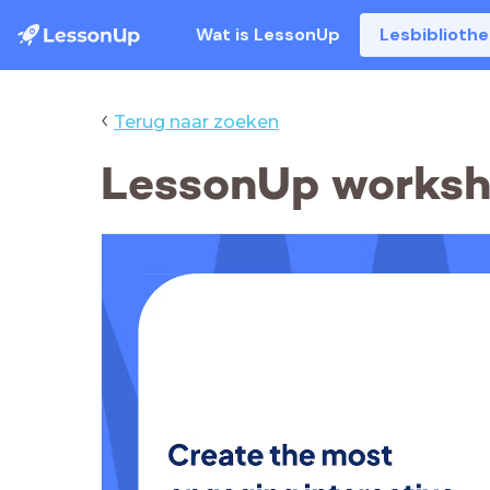
Wat is LessonUp
Lesbiblioth
‹
Terug naar zoeken
LessonUp works