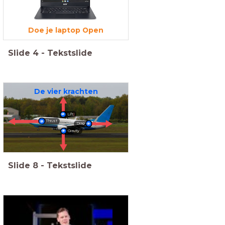
Doe je laptop Open
Slide
4
-
Tekstslide
De vier krachten
Lift
Thrust
Drag
Gravity
Slide
8
-
Tekstslide