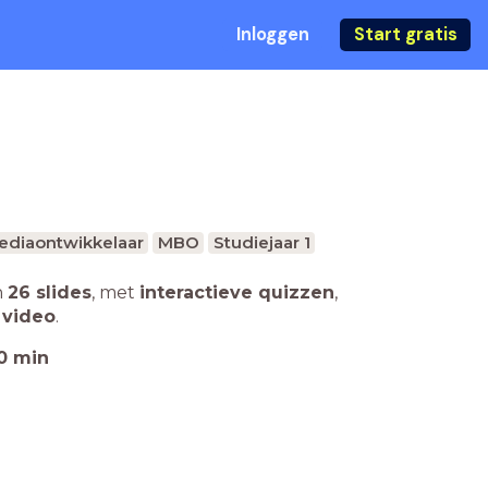
Inloggen
Start gratis
mediaontwikkelaar
MBO
Studiejaar 1
n
26 slides
,
met
interactieve quizzen
,
 video
.
0
min