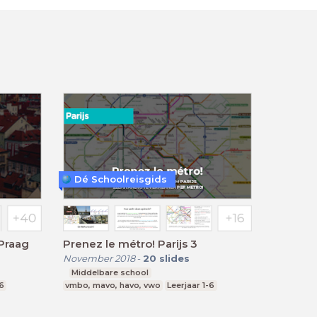
Dé Schoolreisgids
Praag
Prenez le métro! Parijs 3
November 2018
-
20
slides
Middelbare school
-6
vmbo, mavo, havo, vwo
Leerjaar 1-6