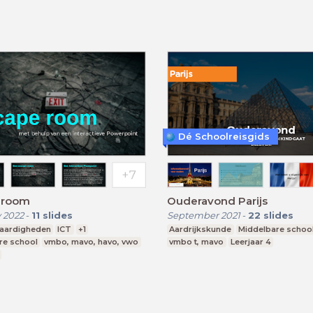
Dé Schoolreisgids
 room
Ouderavond Parijs
 2022
-
11
slides
September 2021
-
22
slides
Vaardigheden
ICT
+1
Aardrijkskunde
Middelbare schoo
re school
vmbo, mavo, havo, vwo
vmbo t, mavo
Leerjaar 4