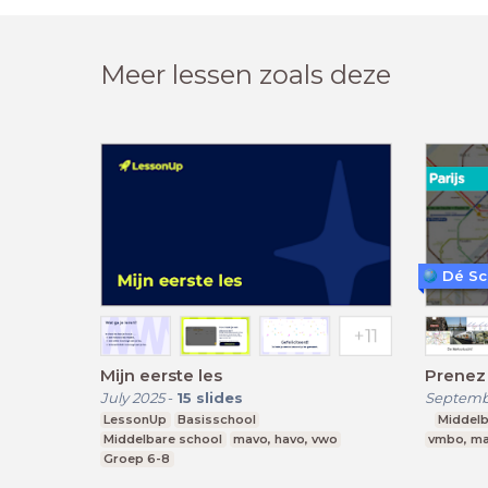
Meer lessen zoals deze
Dé Sc
Mijn eerste les
Prenez 
July 2025
-
15
slides
Septemb
LessonUp
Basisschool
Middelb
Middelbare school
mavo, havo, vwo
vmbo, ma
Groep 6-8