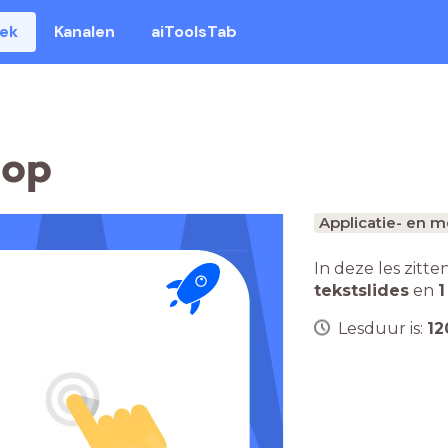
eek
Kanalen
aiToolsTab
hop
Applicatie- en 
In deze les zitte
tekstslides
en
1
Lesduur is:
12