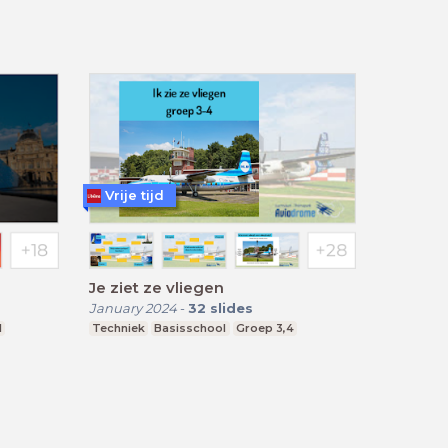
Vrije tijd
Je ziet ze vliegen
January 2024
-
32
slides
l
Techniek
Basisschool
Groep 3,4