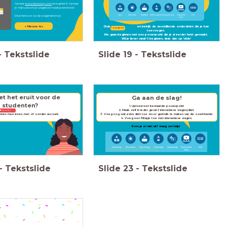
Ga naar
www.lessonup.com
en log hier in. Ga naar
je
'mijn LessonUp' pagina en maak je eerste les!
Druk hiervoor op de volgende knop:
+ Nieuwe les
Druk op en bekijk de verschillende onderdelen die je kan
+ voeg toe
toevoegen.
We gaan beginnen met een powerpoint die je al eerder hebt gemaakt.
Wil je liever vanaf 0 beginnen, druk dan op 'slide'
-
Tekstslide
Slide
19
-
Tekstslide
et het eruit voor de
Ga aan de slag!
studenten?
1. Upload een bestaande powerpoint
lik op
2. Maak zelf in i
eder geval 2 interactieve vragen/dia's
Geef les
unnen meedoen, met of zonder account.
3. Voeg nog wat extra dia's toe door gebruik te maken van de zoekfunctie
4. Voeg een filmpje toe met interactieve vragen.
Kom je er niet uit? vraag om hulp!
-
Tekstslide
Slide
23
-
Tekstslide