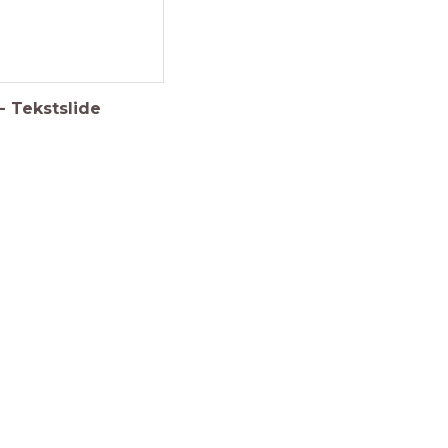
Je hebt je eerste les in LessonUp
gemaakt!
🥳
-
Tekstslide