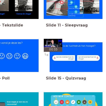
Slats
Remt het vliegtuig af
leugel
Voorop de vleugel
Zorgt voor brandstof
besparing
-
Tekstslide
Slide
11
-
Sleepvraag
 vond je deze les?
Waar is de luchtdruk het hoogst?
00:35
🙁
😐
🙂
😃
Aan de onderkant van de
Aan de bovenkant van de
A
B
vleugel
vleugel.
-
Poll
Slide
15
-
Quizvraag
Hoe maak je een les in
LessonUp?