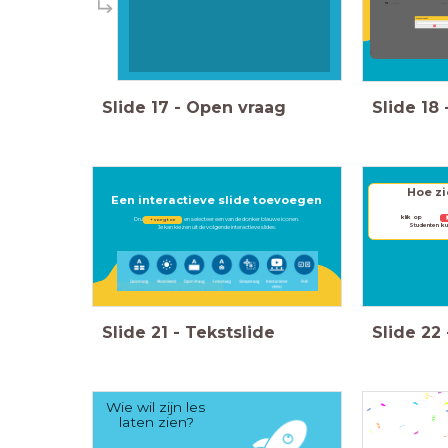
Slide
17
-
Open vraag
Slide
18
Hoe zi
Een interactieve slide toevoegen
k
Druk op en selecteer een van de donker blauwe iconen.
+ voeg toe
Studenten k
Je kan kiezen uit de volgende interactieve slides:
Slide
21
-
Tekstslide
Slide
22
Wie wil zijn les
laten zien?