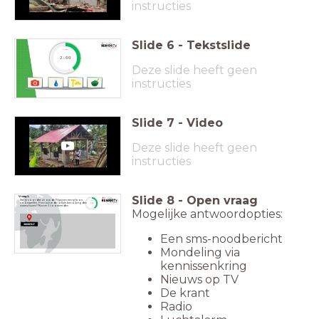
instructies
Slide
6
-
Tekstslide
timer
2:00
Deze slide heeft geen
instructies
Slide
7
-
Video
Deze slide heeft geen
instructies
Slide
8
-
Open vraag
Vraag 1.
Stel je voor dat ze op de Filipijnen een tyfoon
timer
voorspellen. Hoe kun je de lokale bevolking dan
1:30
waarschuwen? Noem 3 voorbeelden.
Mogelijke antwoordopties:
Een sms-noodbericht
Mondeling via
kennissenkring
Nieuws op TV
De krant
Radio