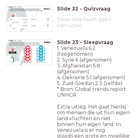
Slide
22
-
Quizvraag
Vraag 1.
Na aankomst in Colombia zorgt het Rode Kruis dat
iedereen voldoende water heeft. Hoeveel liter water heeft
een persoon op lange termijn gemiddeld nodig per dag?
Deze slide heeft geen
A
B
7,5 liter
15 liter
instructies
C
D
50 liter
70 liter
Slide
23
-
Sleepvraag
Vraag 2.
Meer dan 6 miljoen vluchtelingen komen uit Venezuela.
Venezuela staat op nummer 1 in de top 5 landen waar de
meeste mensen uit vluchten. Hoe ziet de top 5 van 2024 eruit?
1. Venezuela 6.2
Afghanistan
1
(toegenomen)
Oekraïne
2
Syrië
3
2. Syrië 6 (afgenomen)
Venezuela
4
timer
1:30
Zuid-Soedan
5
3. Afghanistan 5.8
(afgenomen)
4. Oekraïne 5.1 (afgenomen)
5. Zuid-Soedan 2.3 (zelfde)
* Bron: Global trends report
UNHCR
Extra uitleg: Het gaat hierbij
om mensen die
uit hun eigen
land vluchten en niet
binnen
hun eigen land. In
Venezuela is er nog
steeds
een grote en moeilijke