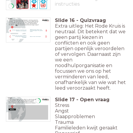
instructies
timer
1:30
Slide
16
-
Quizvraag
Vraag 2.
Veel mensen uit vluchtelingenkampen zijn terug naar huis
gegaan. Ze keren terug naar een verwoest gebied waar
nog steeds een tekort is aan alles. Daarnaast liggen er
nog veel onontplofte mijnen in Syrië. Wat doet het
Extra uitleg: Het Rode Kruis is
Rode Kruis
niet
om mensen te beschermen tegen mijnen?
neutraal. Dit
betekent dat we
SMS-berichten sturen naar
Veilige gebieden inrichten voor
A
B
emeenschappen die gevaar
kinderen om te spelen
lopen
geen partij kiezen in
Mensen die de mijnen hebben
C
D
neergelegd opsporen en
Mijnen laten vernietigen
oppakken
conflicten
en ook geen
partijen openlijk veroordelen
of vervolgen. Daarnaast zijn
we een
noodhulporganisatie en
focussen we ons op
het
verminderen van leed,
onafhankelijk van
wie wat het
leed veroorzaakt heeft.
Slide
17
-
Open vraag
Vraag 3.
Naast hulpgoederen als voedsel en water besteedt
timer
het Rode Kruis steeds meer aandacht aan mentale
1:30
hulp. Waarom is dat nodig? Bedenk 3 redenen
Stress
waarom Syriërs mentale hulp nodig kunnen hebben.
Angst
Slaapproblemen
Trauma
Familieleden kwijt geraakt