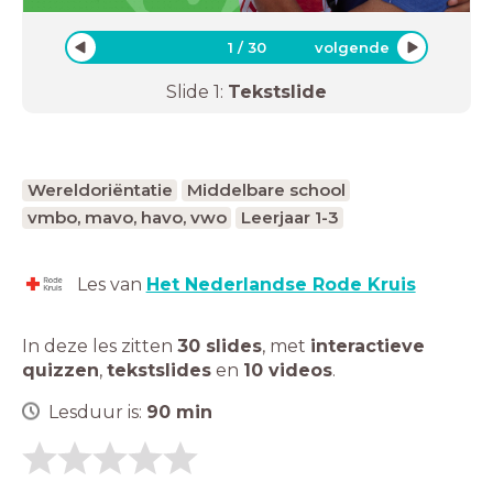
1
/
30
volgende
Slide
1
:
Tekstslide
Wereldoriëntatie
Middelbare school
vmbo, mavo, havo, vwo
Leerjaar 1-3
Les van
Het Nederlandse Rode Kruis
In deze les zitten
30 slides
,
met
interactieve
quizzen
,
tekstslides
en
10 videos
.
Lesduur is:
90
min