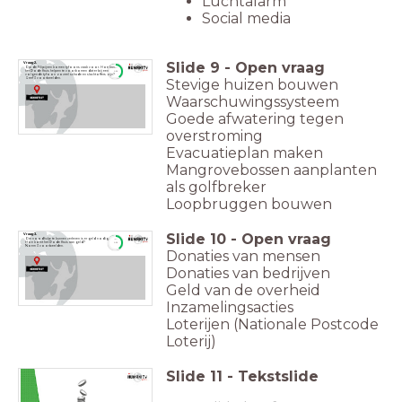
Luchtalarm
Social media
Slide
9
-
Open vraag
Vraag 2.
Op de Filipijnen komen tyfoons vaak voor. Hoe kan
timer
het Rode Kruis helpen te voorkomen dat er bij een
1:30
volgende tyfoon zoveel schade en slachtoffers zijn?
Stevige huizen bouwen
Geef 3 voorbeelden.
Waarschuwingssysteem
Goede afwatering tegen
overstroming
Evacuatieplan maken
Mangrovebossen aanplanten
als golfbreker
Loopbruggen bouwen
Slide
10
-
Open vraag
Vraag 3.
Om noodhulp te kunnen verlenen is er geld nodig.
timer
Hoe komt het Rode Kruis aan geld?
1:30
Noem 3 voorbeelden.
Donaties van mensen
Donaties van bedrijven
Geld van de overheid
Inzamelingsacties
Loterijen (Nationale Postcode
Loterij)
Slide
11
-
Tekstslide