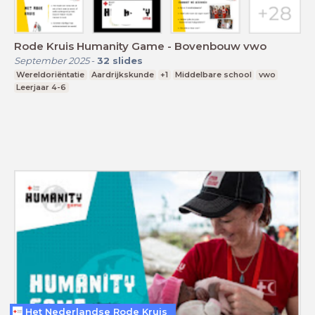
Rode Kruis Humanity Game - Bovenbouw vwo
September 2025
-
32
slides
Wereldoriëntatie
Aardrijkskunde
+1
Middelbare school
vwo
Leerjaar 4-6
Het Nederlandse Rode Kruis