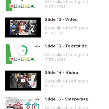
Deze slide heeft geen
instructies
Slide
12
-
Video
Deze slide heeft geen
instructies
Slide
13
-
Tekstslide
timer
2:00
Deze slide heeft geen
instructies
Slide
14
-
Video
Deze slide heeft geen
instructies
Slide
15
-
Sleepvraag
Vraag 1.
Op het uniform van jouw favoriete sportvereniging staat een
embleem. Op het uniform van hulpverleners, voertuigen en
gebouwen van het Rode Kruis ook, een rood kruis.
Welke
2
emblemen gebruikt het Rode Kruis wereldwijd nog meer?
Deze slide heeft geen