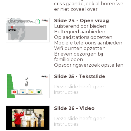
crisis gaande, ook al
horen we
er niet zoveel over.
Slide
24
-
Open vraag
Vraag 3.
Als je op de vlucht bent kan het zijn dat je
timer
(tijdelijk) geen contact met je familie of vrienden
1:30
hebt. Wat kan het Rode Kruis doen om die mensen
Luisterend oor bieden
te helpen? Noem 3 voorbeelden.
Beltegoed aanbieden
Oplaadstations opzetten
Mobiele telefoons aanbieden
Wifi punten opzetten
Brieven bezorgen bij
familieleden
Opsporingsverzoek opstellen
Slide
25
-
Tekstslide
Deze slide heeft geen
instructies
Slide
26
-
Video
Deze slide heeft geen
instructies