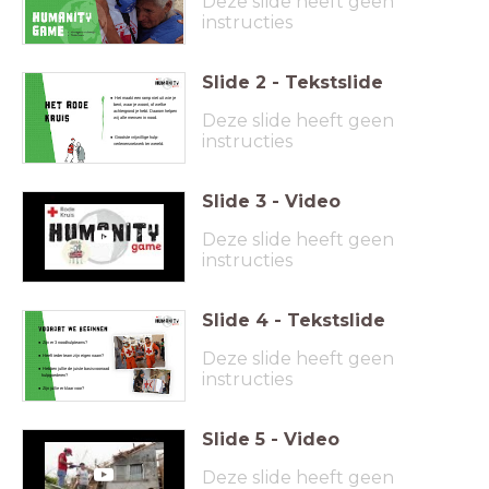
Deze slide heeft geen
instructies
Slide
2
-
Tekstslide
Het maakt een ramp niet uit wie je
bent, waar je woont, of welke
achtergrond je hebt. Daarom helpen
Deze slide heeft geen
wij alle mensen in nood.
instructies
Grootste vrijwillige hulp-
verlenersnetwerk ter wereld.
Slide
3
-
Video
Deze slide heeft geen
instructies
Slide
4
-
Tekstslide
Zijn er 3 noodhulpteams?
Deze slide heeft geen
Heeft ieder team zijn eigen naam?
Hebben jullie de juiste basisvoorraad
instructies
hulpgoederen?
Zijn jullie er klaar voor?
Slide
5
-
Video
Deze slide heeft geen