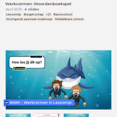
Werkvormen: Woordenboekspel
April 2025
-
4
slides
LessonUp
Burgerschap
+21
Basisschool
Voortgezet speciaal onderwijs
Middelbare school
WoW! - Werkvormen in LessonUp