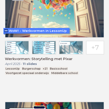
WoW! - Werkvormen in LessonUp
Werkvormen: Storytelling met Pixar
April 2025
-
11
slides
LessonUp
Burgerschap
+21
Basisschool
Voortgezet speciaal onderwijs
Middelbare school