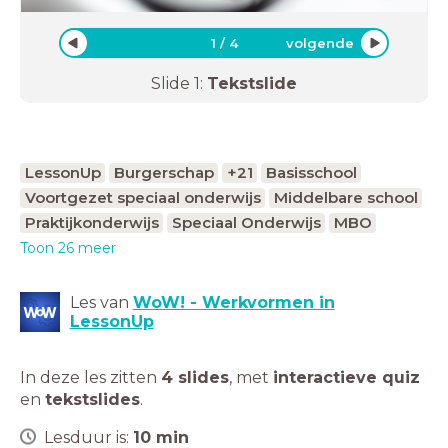
1
/
4
volgende
Slide
1
:
Tekstslide
LessonUp
Burgerschap
+21
Basisschool
Voortgezet speciaal onderwijs
Middelbare school
Praktijkonderwijs
Speciaal Onderwijs
MBO
Toon 26 meer
Les van
WoW! - Werkvormen in
LessonUp
In deze les zitten
4 slides
,
met
interactieve quiz
en
tekstslides
.
Lesduur is:
10
min