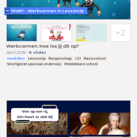
WoW! - Werkvormen in LessonUp
Werkvormen: Hoe los jij dit op?
April 2026
-
6
slides
newEditor
LessonUp
Burgerschap
+21
Basisschool
Voortgezet speciaal onderwijs
Middelbare school