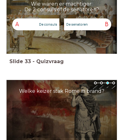
Wie waren er machtiger:
De 2 consuls of de senatoren?
A
B
De consuls
De senatoren
Slide
33
-
Quizvraag
Welke keizer stak Rome in brand?