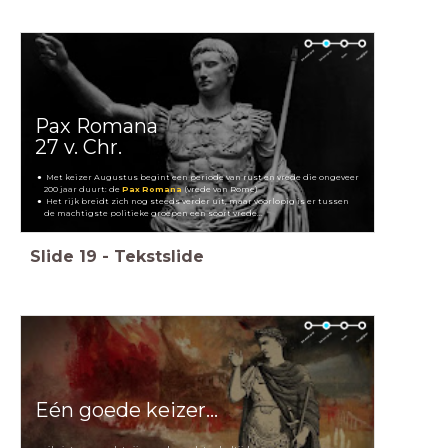
Pax Romana
27 v. Chr.
Met keizer Augustus begint een periode van rust en vrede die ongeveer
200 jaar duurt: de
Pax Romana
(vrede van Rome)
Het rijk breidt zich nog steeds verder uit, maar voorlopig is er tussen
de machtigste politieke groepen een soort vrede...
Slide
19
-
Tekstslide
Eén goede keizer...