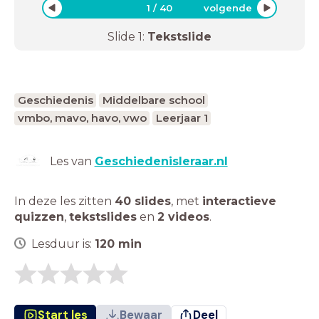
1
/
40
volgende
Slide
1
:
Tekstslide
Geschiedenis
Middelbare school
vmbo, mavo, havo, vwo
Leerjaar 1
Les van
Geschiedenisleraar.nl
In deze les zitten
40 slides
,
met
interactieve
quizzen
,
tekstslides
en
2 videos
.
Lesduur is:
120
min
Start les
Bewaar
Deel