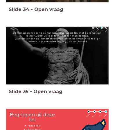
Slide
34
-
Open vraag
De Romeinen hebben ooit hun koning verjaagd. Nu, met de komst van
keizer Augustus, is er tóch weer één man de baas.
Waarom vonden de Romeinen dat misschien helemaal niet zo erg?
Gebruik in je antwoord het begrip: 'Pax Romana'
Slide
35
-
Open vraag
Begrippen uit deze
les
republiek
democratie