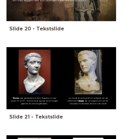
...wil niet zeggen dat zijn opvolgers dat ook altijd waren...
Slide
20
-
Tekstslide
Tiberius
was geadopteerd door Augustus en was
...en wordt hij vermoord(?) in opdracht van zijn
tussen 14 en 37. Hoewel hij als goede keizer begint,
achterneef
Caligula
, die vervolgens één van de
gaat het als snel bergafwaarts...
wreedste en slechtste keizers ooit wordt.
Slide
21
-
Tekstslide