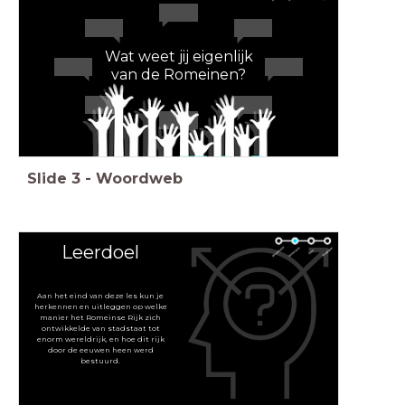
Wat weet jij eigenlijk
van de Romeinen?
Slide
3
-
Woordweb
Leerdoel
Aan het eind van deze les kun je
herkennen en uitleggen op welke
manier het Romeinse Rijk zich
ontwikkelde van stadstaat tot
enorm wereldrijk, en hoe dit rijk
door de eeuwen heen werd
bestuurd.