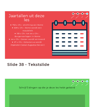
Jaartallen uit deze
les
753 v. Chr.: stichting van Rome
509 v. Chr.: Rome wordt een
republiek
133 v. Chr. tot 44 v. Chr.:
Burgeroorlogen in Rome
44 v. Chr.: Ceasar wordt vermoord
27 v. Chr.: Octavianus wordt
Imperator Caesar Augustus
(keizer)
Slide
38
-
Tekstslide
Schrijf 3 dingen op die je deze les hebt geleerd