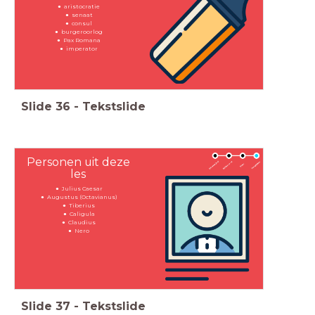
aristocratie
senaat
consul
burgeroorlog
Pax Romana
imperator
Slide
36
-
Tekstslide
Personen uit deze
les
Julius Caesar
Augustus (Octavianus)
Tiberius
Caligula
Claudius
Nero
Slide
37
-
Tekstslide