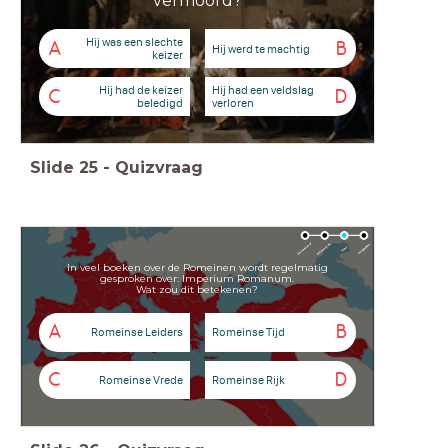
vermoord?
Hij was een slechte
A
B
Hij werd te machtig
keizer
Hij had de keizer
Hij had een veldslag
C
D
beledigd
verloren
Slide
25
-
Quizvraag
In veel boeken over de Romeinen wordt regelmatig
gesproken over: Imperium Romanum.
Wat zou dit betekenen?
A
B
Romeinse Leiders
Romeinse Tijd
C
D
Romeinse Vrede
Romeinse Rijk