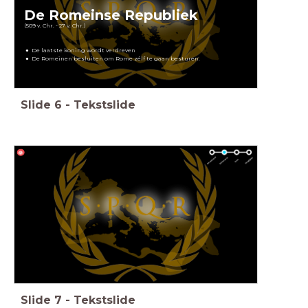
De Romeinse Republiek
(509 v. Chr. - 27 v. Chr.)
De laatste koning wordt verdreven
De Romeinen besluiten om Rome zélf te gaan besturen.
Slide
6
-
Tekstslide
Slide
7
-
Tekstslide