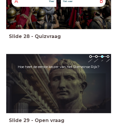
A
B
Waar
Niet waar
Slide
28
-
Quizvraag
Hoe heet de eerste keizer van het Romeinse Rijk?
Slide
29
-
Open vraag