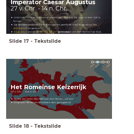
Imperator Caesar Augustus
27 v. Chr. - 14 n. Chr.
Uiteindelijk is er niemand machtiger dan hij. De rust in het rijk is
terug.
De senaat bedankt hem hiervoor en geeft de titel Augustus ('
de
verhevene
') te geven.
Augustus
wordt de
eerste keizer
(
princeps
) van het Romeinse Rijk.
Slide
17
-
Tekstslide
Het Romeinse Keizerrijk
(27 v. Chr. - 476 n. Chr.)
Rome zal meer dan 500 jaar een keizerrijk zijn
Ongeveer 80 keizers hebben dan geregeerd.
Slide
18
-
Tekstslide