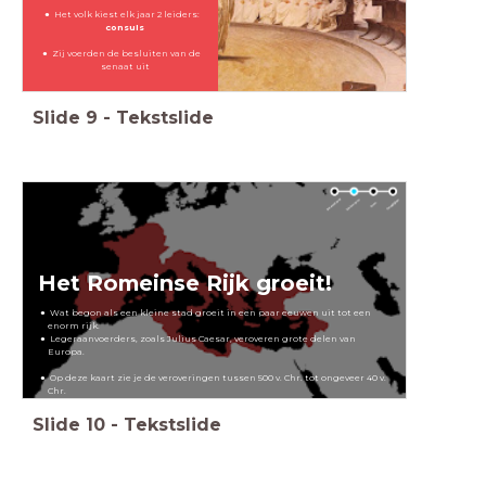
Het volk kiest elk jaar 2 leiders:
consuls
Zij voerden de besluiten van de
senaat uit
Slide
9
-
Tekstslide
Het Romeinse Rijk groeit!
Wat begon als een kleine stad groeit in een paar eeuwen uit tot een
enorm rijk.
Legeraanvoerders, zoals Julius Caesar, veroveren grote delen van
Europa.
Op deze kaart zie je de veroveringen tussen 500 v. Chr. tot ongeveer 40 v.
Chr.
Slide
10
-
Tekstslide