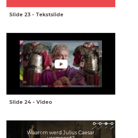
Slide
23
-
Tekstslide
Slide
24
-
Video
Waarom werd Julius Caesar