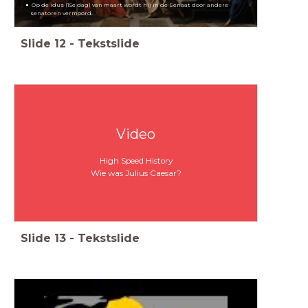
Op de idus (15e dag) van maart wordt hij in de Senaat door andere
senatoren vermoord.
Slide
12
-
Tekstslide
Video
High Speed History
Wie was Julius Caesar?
Slide
13
-
Tekstslide