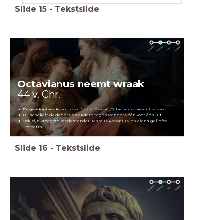
Slide
15
-
Tekstslide
Octavianus neemt wraak
44 v. Chr.
De geadopteerde zoon van Julius Caesar, Octavianus, neemt wraak
Hij schakelt de daders en andere tegenstanders één voor één uit.
Ook zijn vroegere medestander, Marcus Antonius, en diens geliefde:
Cleopatra
Slide
16
-
Tekstslide