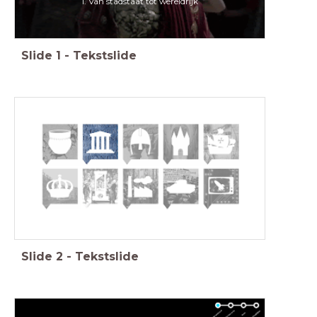
1. Van stadstaat tot wereldrijk
Slide
1
-
Tekstslide
Feniks, Geschiedenis Werkplaats, Memo, Saga
Slide
2
-
Tekstslide