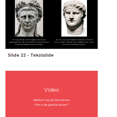
Na 4 jaar ellende wordt Caligula vermoord en
...de (4e) vrouw van Claudius wil dat haar zoon Nero
opgevolgd door zijn oom Claudius. Een goede keizer,
keizer wordt en laat haar man vergiftigen. Nero wordt
en dat had eigenlijk niemand verwacht...
één van de beruchtste keizers...
Slide
22
-
Tekstslide
Video
Welkom bij de Romeinen:
Wie is de gekste keizer?