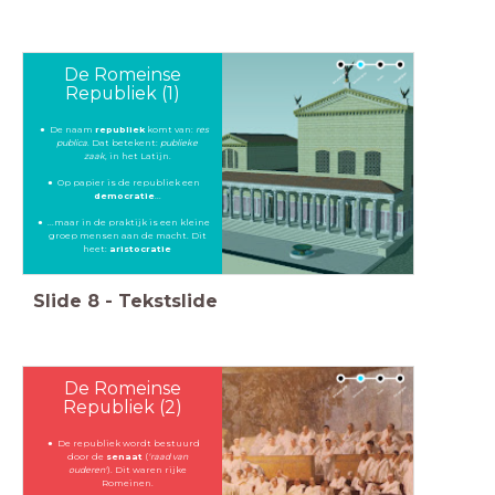
De Romeinse
Republiek (1)
De naam
republiek
komt van:
res
publica
. Dat betekent:
publieke
zaak
, in het Latijn.
Op papier is de republiek een
democratie
...
...maar in de praktijk is een kleine
groep mensen aan de macht. Dit
heet:
aristocratie
Slide
8
-
Tekstslide
De Romeinse
Republiek (2)
De republiek wordt bestuurd
door de
senaat
(
'raad van
ouderen'
). Dit waren rijke
Romeinen.