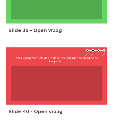
Slide
39
-
Open vraag
Stel 1 vraag over iets dat je deze les nog niet zo goed hebt
begrepen
Slide
40
-
Open vraag