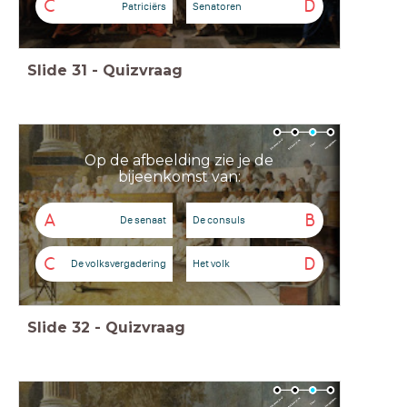
C
D
Patriciërs
Senatoren
Slide
31
-
Quizvraag
Op de afbeelding zie je de
bijeenkomst van:
A
B
De senaat
De consuls
C
D
De volksvergadering
Het volk
Slide
32
-
Quizvraag