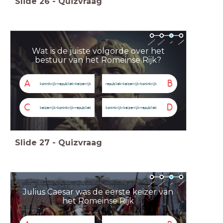
Slide
26
-
Quizvraag
Wat is de juiste volgorde over het
bestuur van het Romeinse Rijk?
A
B
koninkrijk-republiek-keizerrijk
republiek-keizerrijk-koninkrijk
C
D
keizerrijk-koninkrijk-republiek
koninkrijk-keizerrijk-republiek
Slide
27
-
Quizvraag
Julius Caesar was de eerste keizer van
het Romeinse Rijk