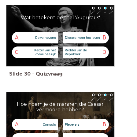
Wat betekent de titel 'Augustus'
A
B
De verhevene
Dictator voor het leven
Keizer van het
Redder van de
C
D
Romeinse rijk
Republiek
Slide
30
-
Quizvraag
Hoe noem je de mannen die Caesar
vermoord hebben?
A
B
Consuls
Plebejers