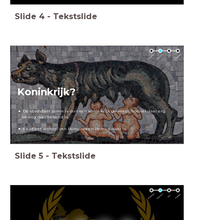
Slide
4
-
Tekstslide
Koninkrijk?
De stadstaat Rome is ooit een koninkrijk geweest,
hoewel daar erg
weinig over bekend is.
En of het verhaal van Romulus en Remus waar is....?
Slide
5
-
Tekstslide