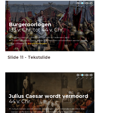
Burgeroorlogen
133 v. Chr. tot 44 v. Chr.
Heersen over dit machtige rijk, dat wil iedereen wel!
Tussen de machtigste Romeinse mannen ontstaat een aantal ruzies
die uitlopen in
burgeroorlogen
Slide
11
-
Tekstslide
Julius Caesar wordt vermoord
44 v. Chr.
Julius Caesar wordt steeds machtiger. Tegenstanders denken dat
Caesar zelfs koning wil worden: ze moeten hem tegenhouden!