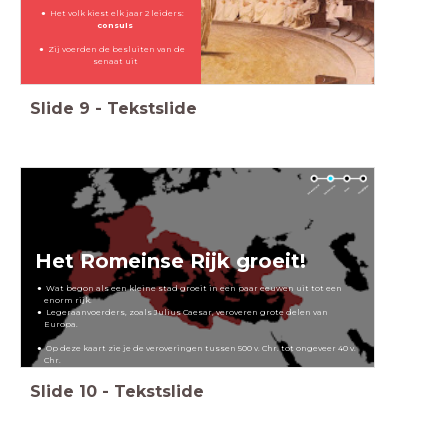
Het volk kiest elk jaar 2 leiders:
consuls
Zij voerden de besluiten van de
senaat uit
Slide
9
-
Tekstslide
Het Romeinse Rijk groeit!
Wat begon als een kleine stad groeit in een paar eeuwen uit tot een
enorm rijk.
Legeraanvoerders, zoals Julius Caesar, veroveren grote delen van
Europa.
Op deze kaart zie je de veroveringen tussen 500 v. Chr. tot ongeveer 40 v.
Chr.
Slide
10
-
Tekstslide