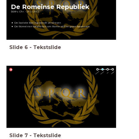
De Romeinse Republiek
(509 v. Chr. - 27 v. Chr.)
De laatste koning wordt verdreven
De Romeinen besluiten om Rome zélf te gaan besturen.
Slide
6
-
Tekstslide
Slide
7
-
Tekstslide