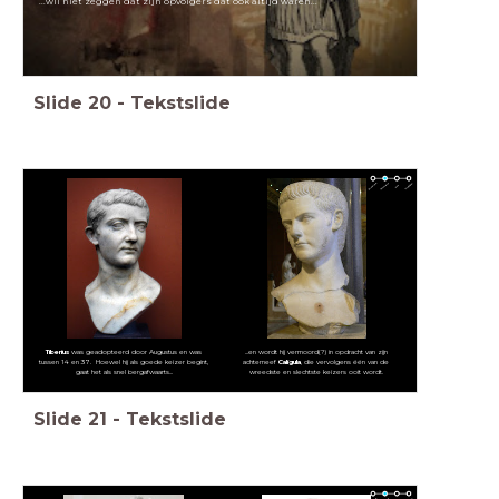
...wil niet zeggen dat zijn opvolgers dat ook altijd waren...
Slide
20
-
Tekstslide
Tiberius
was geadopteerd door Augustus en was
...en wordt hij vermoord(?) in opdracht van zijn
tussen 14 en 37. Hoewel hij als goede keizer begint,
achterneef
Caligula
, die vervolgens één van de
gaat het als snel bergafwaarts...
wreedste en slechtste keizers ooit wordt.
Slide
21
-
Tekstslide