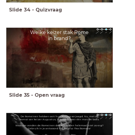
Slide
34
-
Quizvraag
Welke keizer stak Rome
in brand?
Slide
35
-
Open vraag
De Romeinen hebben ooit hun koning verjaagd. Nu, met de
komst van keizer Augustus, is er tóch weer één man de baas.
Waarom vonden de Romeinen dat misschien helemaal niet zo erg?
Gebruik in je antwoord het begrip: 'Pax Romana'