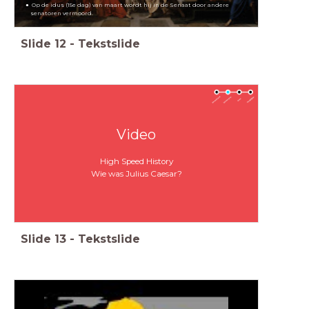
Op de idus (15e dag) van maart wordt hij in de Senaat door andere
senatoren vermoord.
Slide
12
-
Tekstslide
Video
High Speed History
Wie was Julius Caesar?
Slide
13
-
Tekstslide