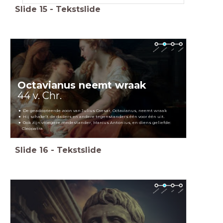
Slide
15
-
Tekstslide
Octavianus neemt wraak
44 v. Chr.
De geadopteerde zoon van Julius Caesar, Octavianus, neemt wraak
Hij schakelt de daders en andere tegenstanders één voor één uit.
Ook zijn vroegere medestander, Marcus Antonius, en diens geliefde:
Cleopatra
Slide
16
-
Tekstslide