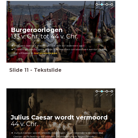
Burgeroorlogen
133 v. Chr. tot 44 v. Chr.
Heersen over dit machtige rijk, dat wil iedereen wel!
Tussen de machtigste Romeinse mannen ontstaat een aantal ruzies
die uitlopen in
burgeroorlogen
Slide
11
-
Tekstslide
Julius Caesar wordt vermoord
44 v. Chr.
Julius Caesar wordt steeds machtiger. Tegenstanders denken dat
Caesar zelfs koning wil worden: ze moeten hem tegenhouden!