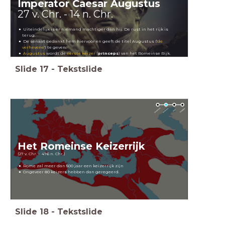
Imperator Caesar Augustus
27 v. Chr. - 14 n. Chr.
Uiteindelijk is er niemand machtiger dan hij. De rust in het rijk is
terug.
De senaat bedankt hem hiervoor en geeft de titel Augustus ('
de
verhevene
') te geven.
Augustus
wordt de
eerste keizer
(
princeps
) van het Romeinse Rijk.
Slide
17
-
Tekstslide
Het Romeinse Keizerrijk
(27 v. Chr. - 476 n. Chr.)
Rome zal meer dan 500 jaar een keizerrijk zijn
Ongeveer 80 keizers hebben dan geregeerd.
Slide
18
-
Tekstslide