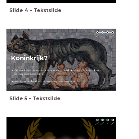
Slide
4
-
Tekstslide
Koninkrijk?
De stadstaat Rome is ooit een koninkrijk geweest,
hoewel daar erg
weinig over bekend is.
En of het verhaal van Romulus en Remus waar is....?
Slide
5
-
Tekstslide