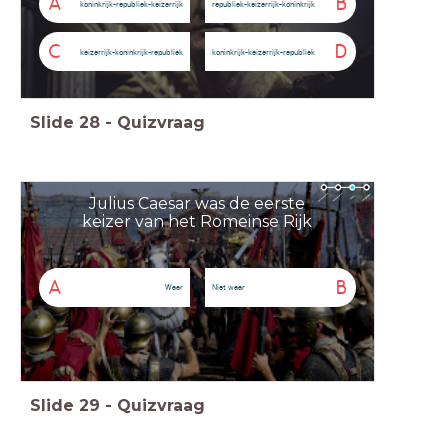
A
B
koninkrijk-republiek-keizerrijk
republiek-keizerrijk-koninkrijk
C
D
keizerrijk-koninkrijk-republiek
koninkrijk-keizerrijk-republiek
Slide
28
-
Quizvraag
Julius Caesar was de eerste
keizer van het Romeinse Rijk
A
B
Waar
Niet waar
Slide
29
-
Quizvraag