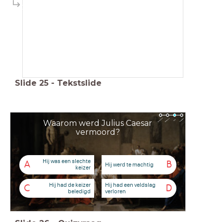
04:26
Slide
25
-
Tekstslide
Waarom werd Julius Caesar
vermoord?
Hij was een slechte
A
B
Hij werd te machtig
keizer
Hij had de keizer
Hij had een veldslag
C
D
beledigd
verloren