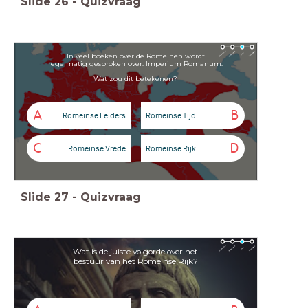
Slide
26
-
Quizvraag
In veel boeken over de Romeinen wordt
regelmatig gesproken over: Imperium Romanum.
Wat zou dit betekenen?
A
B
Romeinse Leiders
Romeinse Tijd
C
D
Romeinse Vrede
Romeinse Rijk
Slide
27
-
Quizvraag
Wat is de juiste volgorde over het
bestuur van het Romeinse Rijk?