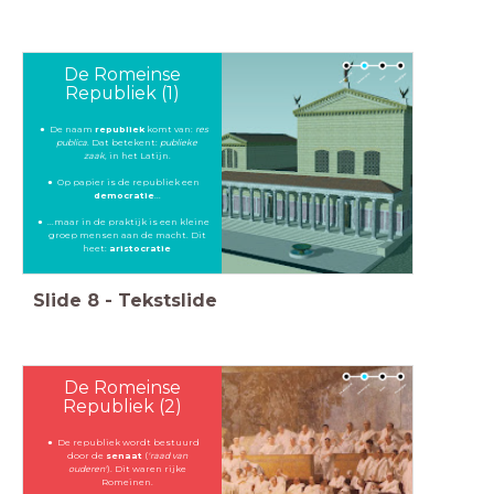
De Romeinse
Republiek (1)
De naam
republiek
komt van:
res
publica
. Dat betekent:
publieke
zaak
, in het Latijn.
Op papier is de republiek een
democratie
...
...maar in de praktijk is een kleine
groep mensen aan de macht. Dit
heet:
aristocratie
Slide
8
-
Tekstslide
De Romeinse
Republiek (2)
De republiek wordt bestuurd
door de
senaat
(
'raad van
ouderen'
). Dit waren rijke
Romeinen.