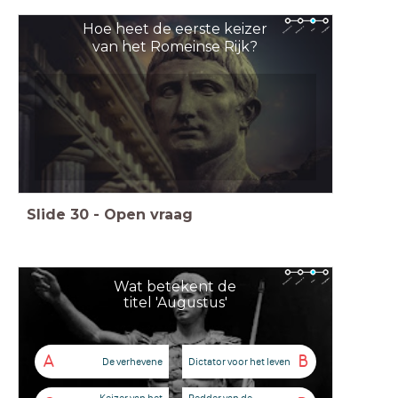
Hoe heet de eerste keizer
van het Romeinse Rijk?
Slide
30
-
Open vraag
Wat betekent de
titel 'Augustus'
A
B
De verhevene
Dictator voor het leven
Keizer van het
Redder van de