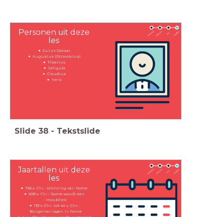
Personen uit deze
les
Julius Caesar
Augustus (Octavianus)
Tiberius
Caligula
Claudius
Nero
Slide
38
-
Tekstslide
Jaartallen uit deze
les
753 v. Chr.: stichting van Rome
509 v. Chr.: Rome wordt een
republiek
133 v. Chr. tot 44 v. Chr.:
Burgeroorlogen in Rome
44 v. Chr.: Ceasar wordt vermoord