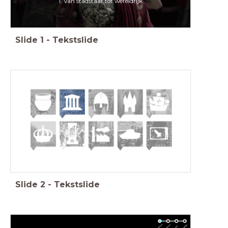
1. Van stadstaat tot wereldrijk
Slide
1
-
Tekstslide
Feniks, Geschiedenis Werkplaats, Memo, Saga
Slide
2
-
Tekstslide