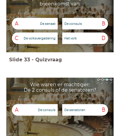
bijeenkomst van:
A
B
De senaat
De consuls
C
D
De volksvergadering
Het volk
Slide
33
-
Quizvraag
Wie waren er machtiger:
De 2 consuls of de senatoren?
A
B
De consuls
De senatoren