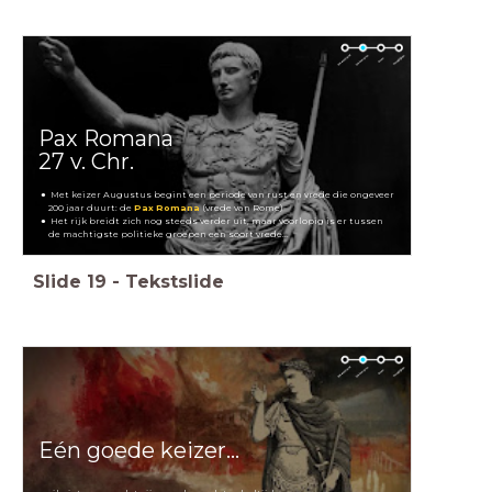
Pax Romana
27 v. Chr.
Met keizer Augustus begint een periode van rust en vrede die ongeveer
200 jaar duurt: de
Pax Romana
(vrede van Rome)
Het rijk breidt zich nog steeds verder uit, maar voorlopig is er tussen
de machtigste politieke groepen een soort vrede...
Slide
19
-
Tekstslide
Eén goede keizer...