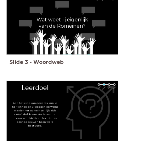
Wat weet jij eigenlijk
van de Romeinen?
Slide
3
-
Woordweb
Leerdoel
Aan het eind van deze les kun je
herkennen en uitleggen op welke
manier het Romeinse Rijk zich
ontwikkelde van stadstaat tot
enorm wereldrijk, en hoe dit rijk
door de eeuwen heen werd
bestuurd.