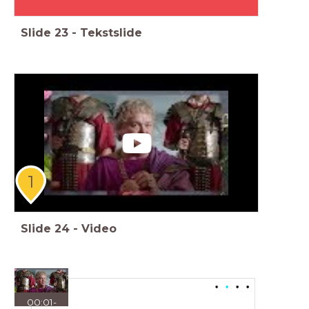
Slide
23
-
Tekstslide
1
Slide
24
-
Video
00:01
-