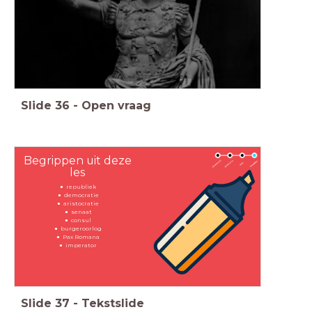
Slide
36
-
Open vraag
Begrippen uit deze
les
republiek
democratie
aristocratie
senaat
consul
burgeroorlog
Pax Romana
imperator
Slide
37
-
Tekstslide