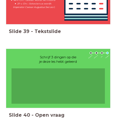
27 v. Chr.: Octavianus wordt
Imperator Caesar Augustus
(keizer)
Slide
39
-
Tekstslide
Schrijf 3 dingen op die
je deze les hebt geleerd
Slide
40
-
Open vraag