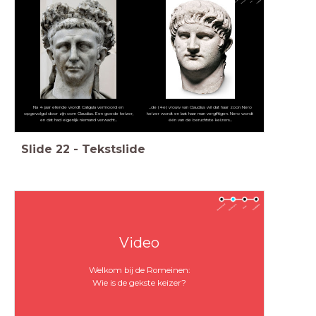
Na 4 jaar ellende wordt Caligula vermoord en
...de (4e) vrouw van Claudius wil dat haar zoon Nero
opgevolgd door zijn oom Claudius. Een goede keizer,
keizer wordt en laat haar man vergiftigen. Nero wordt
en dat had eigenlijk niemand verwacht...
één van de beruchtste keizers...
Slide
22
-
Tekstslide
Video
Welkom bij de Romeinen:
Wie is de gekste keizer?