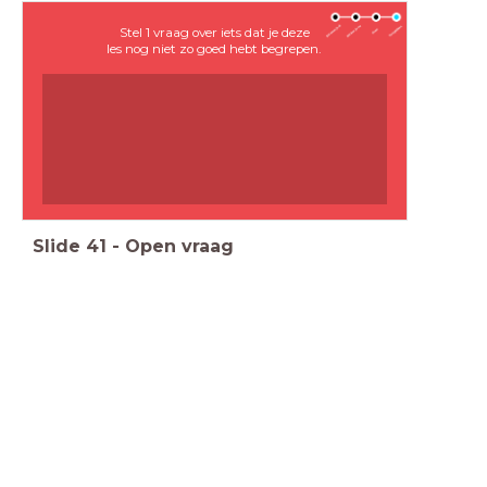
Stel 1 vraag over iets dat je deze
les nog niet zo goed hebt begrepen.
Slide
41
-
Open vraag