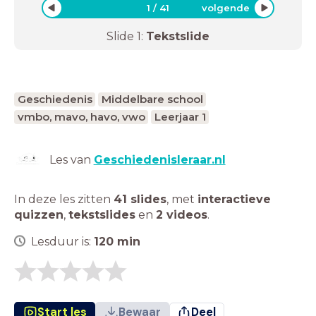
1
/
41
volgende
Slide
1
:
Tekstslide
Geschiedenis
Middelbare school
vmbo, mavo, havo, vwo
Leerjaar 1
Les van
Geschiedenisleraar.nl
In deze les zitten
41 slides
,
met
interactieve
quizzen
,
tekstslides
en
2 videos
.
Lesduur is:
120
min
Start les
Bewaar
Deel