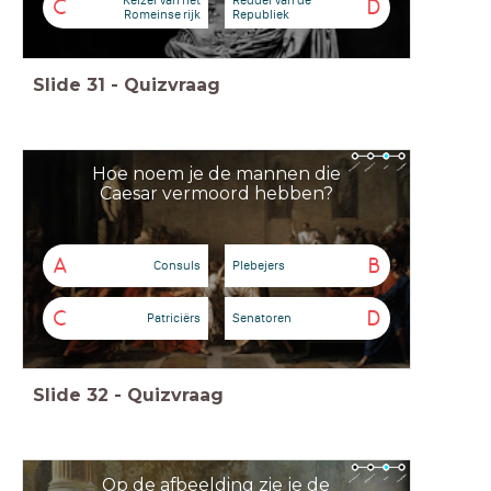
C
D
Romeinse rijk
Republiek
Slide
31
-
Quizvraag
Hoe noem je de mannen die
Caesar vermoord hebben?
A
B
Consuls
Plebejers
C
D
Patriciërs
Senatoren
Slide
32
-
Quizvraag
Op de afbeelding zie je de