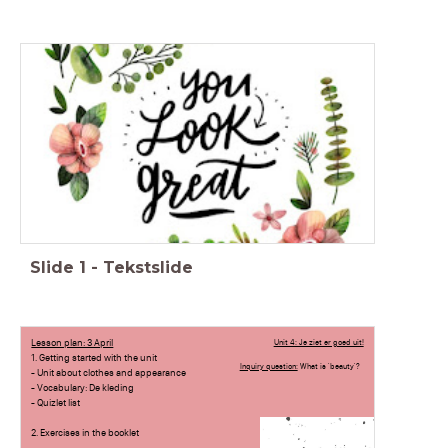
Slide
1
-
Tekstslide
Lesson plan: 3 April
Unit 4: Je ziet er goed uit!
1. Getting started with the unit
Inquiry question:
What is 'beauty'?
- Unit about clothes and appearance
- Vocabulary: De kleding
- Quizlet list
2. Exercises in the booklet