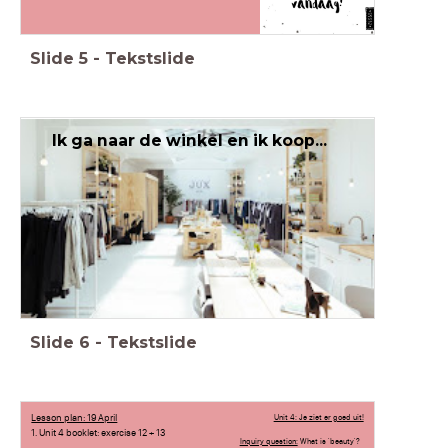
Slide
5
-
Tekstslide
Ik ga naar de winkel en ik koop...
Slide
6
-
Tekstslide
Lesson plan: 19 April
Unit 4: Je ziet er goed uit!
1. Unit 4 booklet: exercise 12 + 13
Inquiry question:
What is 'beauty'?