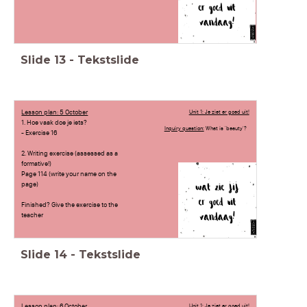
Slide
13
-
Tekstslide
Lesson plan: 5 October
Unit 1: Je ziet er goed uit!
1. Hoe vaak doe je iets?
Inquiry question:
What is 'beauty'?
- Exercise 16
2. Writing exercise (assessed as a
formative!)
Page 114 (write your name on the
page)
Finished? Give the exercise to the
teacher
Slide
14
-
Tekstslide
Lesson plan: 6 October
Unit 1: Je ziet er goed uit!