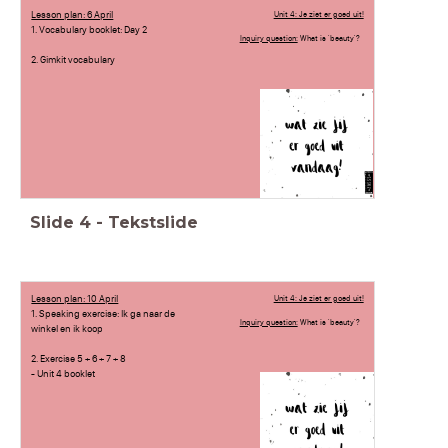
Lesson plan: 6 April
Unit 4: Je ziet er goed uit!
1. Vocabulary booklet: Day 2
Inquiry question:
What is 'beauty'?
2. Gimkit vocabulary
Slide
4
-
Tekstslide
Lesson plan: 10 April
Unit 4: Je ziet er goed uit!
1. Speaking exercise: Ik ga naar de
Inquiry question:
What is 'beauty'?
winkel en ik koop
2. Exercise 5 + 6 + 7 + 8
- Unit 4 booklet