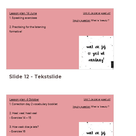
Lesson plan: 14 June
Unit 4: Je ziet er goed uit!
1. Speaking exercises
Inquiry question:
What is 'beauty'?
2. Practising for the listening
formative!
Slide
12
-
Tekstslide
Lesson plan: 4 October
Unit 1: Je ziet er goed uit!
1. Correction day 2 vocabulary booklet
Inquiry question:
What is 'beauty'?
2. Heel, veel, heel veel
- Exercise 14 + 15
3. Hoe vaak doe je iets?
- Exercise 16