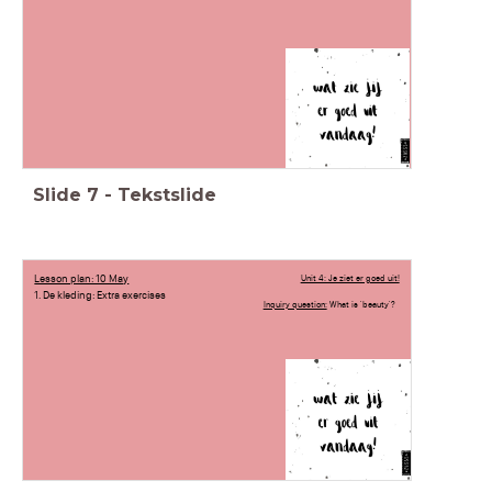
Slide
7
-
Tekstslide
Lesson plan: 10 May
Unit 4: Je ziet er goed uit!
1. De kleding: Extra exercises
Inquiry question:
What is 'beauty'?