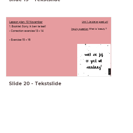
Lesson plan: 10 November
Unit 1: Je ziet er goed uit!
1. Booklet: Sorry, ik ben te laat!
Inquiry question:
What is 'beauty'?
- Correction exercise 13 + 14
- Exercise 15 + 16
Slide
20
-
Tekstslide