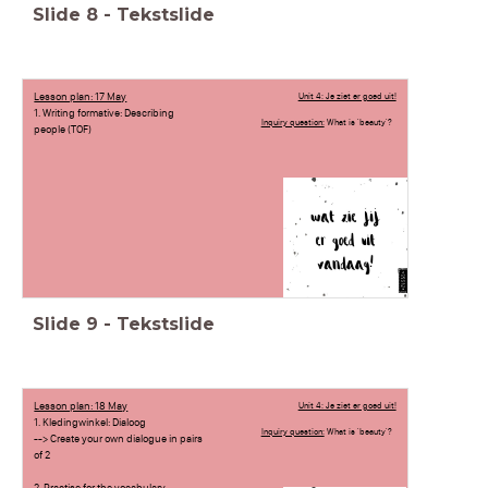
Slide
8
-
Tekstslide
Lesson plan: 17 May
Unit 4: Je ziet er goed uit!
1. Writing formative: Describing
Inquiry question:
What is 'beauty'?
people (TOF)
Slide
9
-
Tekstslide
Lesson plan: 18 May
Unit 4: Je ziet er goed uit!
1. Kledingwinkel: Dialoog
Inquiry question:
What is 'beauty'?
--> Create your own dialogue in pairs
of 2
2. Practise for the vocabulary