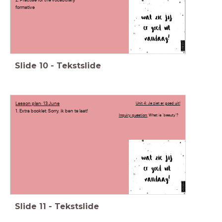
formative
Slide
10
-
Tekstslide
Lesson plan: 13 June
Unit 4: Je ziet er goed uit!
1. Extra booklet: Sorry, ik ben te laat!
Inquiry question:
What is 'beauty'?
Slide
11
-
Tekstslide