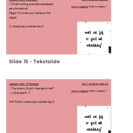
1. Finish writing exercise (assessed
Inquiry question:
What is 'beauty'?
as a formative!)
Page 114 (write your name on the
page)
2. Vocabulary booklet day 3
Slide
15
-
Tekstslide
Lesson plan: 13 October
Unit 1: Je ziet er goed uit!
1. The time in Dutch: Hoe laat is het?
Inquiry question:
What is 'beauty'?
--> Exercise 6 - 7
HW: Finish vocabulary booklet day 3