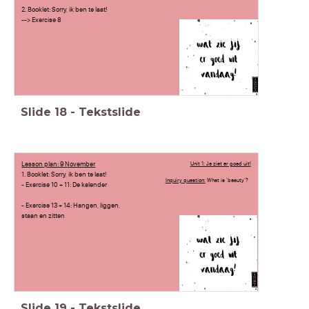
2. Booklet: Sorry, ik ben te laat!
--> Exercise 8
Slide
18
-
Tekstslide
Lesson plan: 9 November
Unit 1: Je ziet er goed uit!
1. Booklet: Sorry, ik ben te laat!
Inquiry question:
What is 'beauty'?
- Exercise 10 + 11: De kalender
- Exercise 13 + 14: Hangen, liggen,
staan en zitten
Slide
19
-
Tekstslide