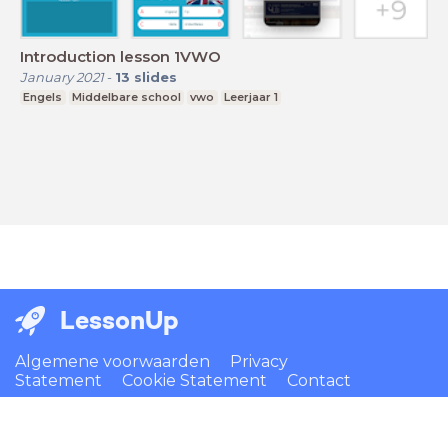
Introduction lesson 1VWO
January 2021
-
13
slides
Engels
Middelbare school
vwo
Leerjaar 1
LessonUp
Algemene voorwaarden
Privacy
Statement
Cookie Statement
Contact
Nederlands