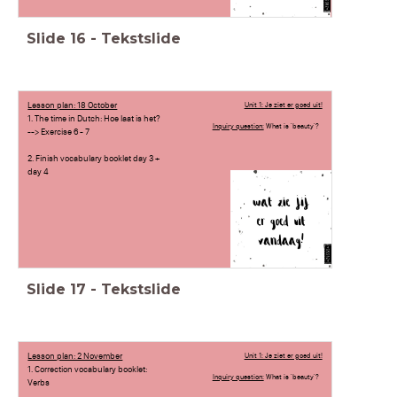
Slide
16
-
Tekstslide
Lesson plan: 18 October
Unit 1: Je ziet er goed uit!
1. The time in Dutch: Hoe laat is het?
Inquiry question:
What is 'beauty'?
--> Exercise 6 - 7
2. Finish vocabulary booklet day 3 +
day 4
Slide
17
-
Tekstslide
Lesson plan: 2 November
Unit 1: Je ziet er goed uit!
1. Correction vocabulary booklet:
Inquiry question:
What is 'beauty'?
Verbs