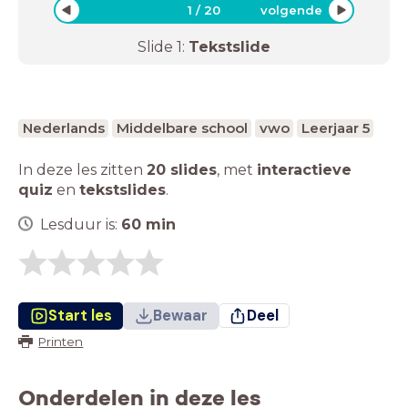
1
/
20
volgende
Slide
1
:
Tekstslide
Nederlands
Middelbare school
vwo
Leerjaar 5
In deze les zitten
20 slides
,
met
interactieve
quiz
en
tekstslides
.
Lesduur is:
60
min
Start les
Bewaar
Deel
Printen
Onderdelen in deze les