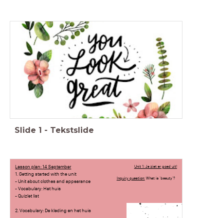
Slide
1
-
Tekstslide
Lesson plan: 14 September
Unit 1: Je ziet er goed uit!
1. Getting started with the unit
Inquiry question:
What is 'beauty'?
- Unit about clothes and appearance
- Vocabulary: Het huis
- Quizlet list
2. Vocabulary: De kleding en het huis