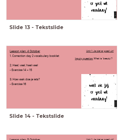
Slide
13
-
Tekstslide
Lesson plan: 4 October
Unit 1: Je ziet er goed uit!
1. Correction day 2 vocabulary booklet
Inquiry question:
What is 'beauty'?
2. Heel, veel, heel veel
- Exercise 14 + 15
3. Hoe vaak doe je iets?
- Exercise 16
Slide
14
-
Tekstslide
Lesson plan: 5 October
Unit 1: Je ziet er goed uit!