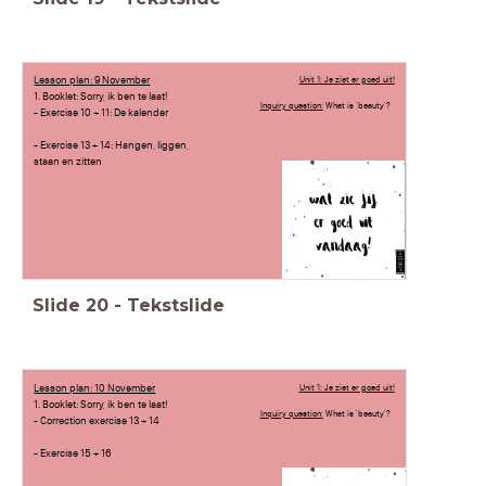
Lesson plan: 9 November
Unit 1: Je ziet er goed uit!
1. Booklet: Sorry, ik ben te laat!
Inquiry question:
What is 'beauty'?
- Exercise 10 + 11: De kalender
- Exercise 13 + 14: Hangen, liggen,
staan en zitten
Slide
20
-
Tekstslide
Lesson plan: 10 November
Unit 1: Je ziet er goed uit!
1. Booklet: Sorry, ik ben te laat!
Inquiry question:
What is 'beauty'?
- Correction exercise 13 + 14
- Exercise 15 + 16