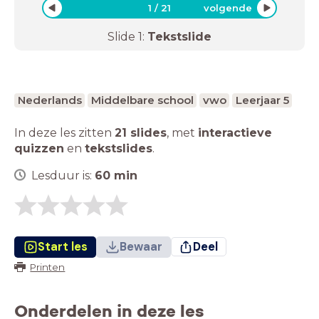
1
/
21
volgende
Slide
1
:
Tekstslide
Nederlands
Middelbare school
vwo
Leerjaar 5
In deze les zitten
21 slides
,
met
interactieve
quizzen
en
tekstslides
.
Lesduur is:
60
min
Start les
Bewaar
Deel
Printen
Onderdelen in deze les