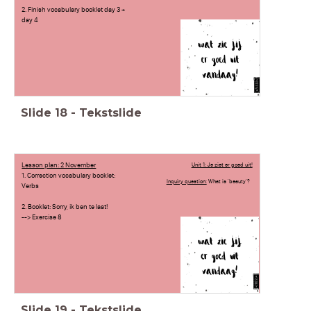
2. Finish vocabulary booklet day 3 +
day 4
Slide
18
-
Tekstslide
Lesson plan: 2 November
Unit 1: Je ziet er goed uit!
1. Correction vocabulary booklet:
Inquiry question:
What is 'beauty'?
Verbs
2. Booklet: Sorry, ik ben te laat!
--> Exercise 8
Slide
19
-
Tekstslide