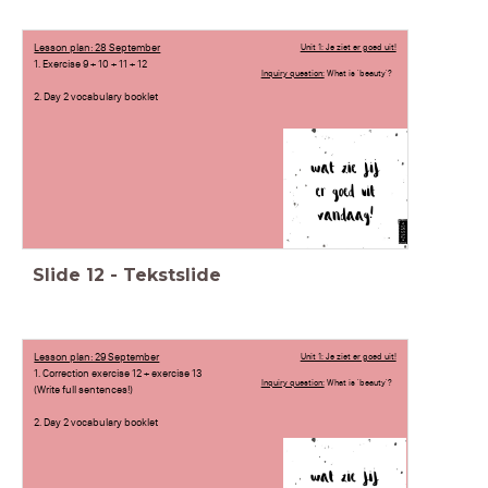
Lesson plan: 28 September
Unit 1: Je ziet er goed uit!
1. Exercise 9 + 10 + 11 + 12
Inquiry question:
What is 'beauty'?
2. Day 2 vocabulary booklet
Slide
12
-
Tekstslide
Lesson plan: 29 September
Unit 1: Je ziet er goed uit!
1. Correction exercise 12 + exercise 13
Inquiry question:
What is 'beauty'?
(Write full sentences!)
2. Day 2 vocabulary booklet