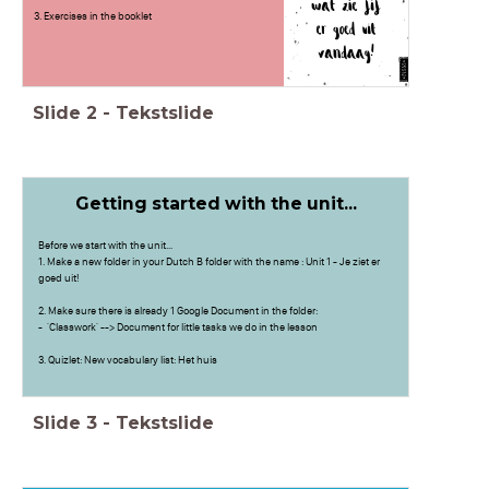
3. Exercises in the booklet
Slide
2
-
Tekstslide
Getting started with the unit...
Before we start with the unit...
1. Make a new folder in your Dutch B folder with the name : Unit 1 - Je ziet er
goed uit!
2. Make sure there is already 1 Google Document in the folder:
- 'Classwork' --> Document for little tasks we do in the lesson
3. Quizlet: New vocabulary list: Het huis
Slide
3
-
Tekstslide