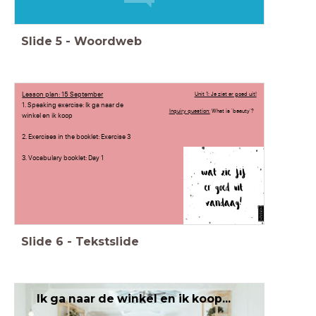
Slide
5
-
Woordweb
Lesson plan: 15 September
Unit 1: Je ziet er goed uit!
1. Speaking exercise: Ik ga naar de
Inquiry question:
What is 'beauty'?
winkel en ik koop
2. Exercises in the booklet: Exercise 3
3. Vocabulary booklet: Day 1
Slide
6
-
Tekstslide
Ik ga naar de winkel en ik koop...