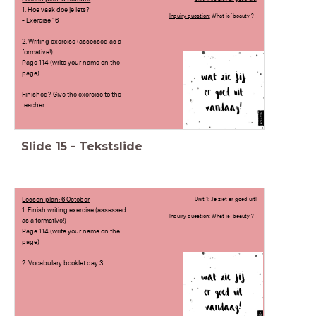
1. Hoe vaak doe je iets?
Inquiry question:
What is 'beauty'?
- Exercise 16
2. Writing exercise (assessed as a
formative!)
Page 114 (write your name on the
page)
Finished? Give the exercise to the
teacher
Slide
15
-
Tekstslide
Lesson plan: 6 October
Unit 1: Je ziet er goed uit!
1. Finish writing exercise (assessed
Inquiry question:
What is 'beauty'?
as a formative!)
Page 114 (write your name on the
page)
2. Vocabulary booklet day 3