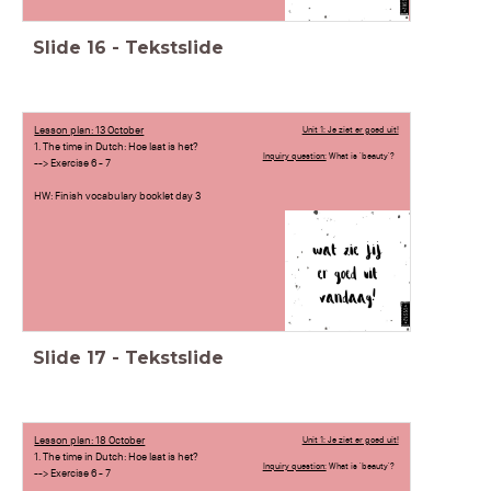
Slide
16
-
Tekstslide
Lesson plan: 13 October
Unit 1: Je ziet er goed uit!
1. The time in Dutch: Hoe laat is het?
Inquiry question:
What is 'beauty'?
--> Exercise 6 - 7
HW: Finish vocabulary booklet day 3
Slide
17
-
Tekstslide
Lesson plan: 18 October
Unit 1: Je ziet er goed uit!
1. The time in Dutch: Hoe laat is het?
Inquiry question:
What is 'beauty'?
--> Exercise 6 - 7