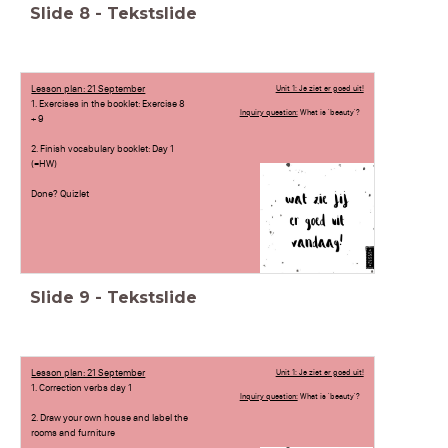
Slide
8
-
Tekstslide
Lesson plan: 21 September
Unit 1: Je ziet er goed uit!
1. Exercises in the booklet: Exercise 8
Inquiry question:
What is 'beauty'?
+ 9
2. Finish vocabulary booklet: Day 1
(=HW)
Done? Quizlet
Slide
9
-
Tekstslide
Lesson plan: 21 September
Unit 1: Je ziet er goed uit!
1. Correction verbs day 1
Inquiry question:
What is 'beauty'?
2. Draw your own house and label the
rooms and furniture