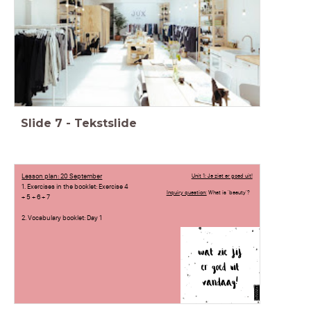
Slide
7
-
Tekstslide
Lesson plan: 20 September
Unit 1: Je ziet er goed uit!
1. Exercises in the booklet: Exercise 4
Inquiry question:
What is 'beauty'?
+ 5 + 6 + 7
2. Vocabulary booklet: Day 1