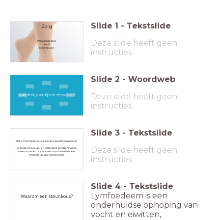
Slide
1
-
Tekstslide
Zorg
Deze slide heeft geen
Persoonlijke zorg
Les 5
Steunkousen
instructies
Slide
2
-
Woordweb
Deze slide heeft geen
Waar denk je aan bij een steunkous?
instructies
Slide
3
-
Tekstslide
Ook wel therapeutische elastische kous (TEK) genoemd
Deze slide heeft geen
Bedoeld om veneuze- en lymfatische aandoening aan
armen en benen te voorkomen en/of te behandelen
Ondersteunt spierpompfunctie
instructies
Slide
4
-
Tekstslide
Lymfoedeem is een
Waarom een steunkous?
onderhuidse ophoping van
vocht en eiwitten,