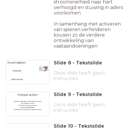
stroomsnelheid naar hart
verhoogd en stuwing in aders
voorkomen
In samenhang met activeren
van spieren verhinderen
kousen zo de verdere
ontwikkeling van
vaataandoeningen
Slide
8
-
Tekstslide
Hulpmiddelen
Easy slide
Deze slide heeft geen
instructies
Doff'n donner
Slide
9
-
Tekstslide
Protocol verkort
Voordat zorgvrager uit bed gaat, kous aan
Deze slide heeft geen
Let op links en rechts
Is het been droog en schoon
Gebruik hulpmiddelen
instructies
Trek kous aan zodat geen rimpels ontstaan
Slide
10
-
Tekstslide