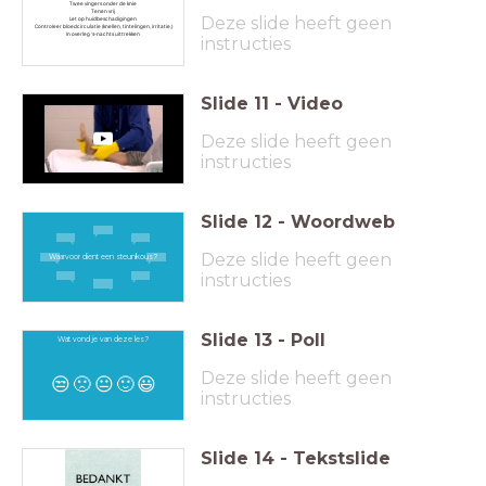
Twee vingers onder de knie
Tenen vrij
Deze slide heeft geen
Let op huidbeschadigingen
Controleer bloedcirculatie (knellen, tintelingen, irritatie,)
In overleg ‘s-nachts uittrekken
instructies
Slide
11
-
Video
Deze slide heeft geen
instructies
Slide
12
-
Woordweb
Deze slide heeft geen
Waarvoor dient een steunkous?
instructies
Slide
13
-
Poll
Wat vond je van deze les?
Deze slide heeft geen
😒
🙁
😐
🙂
😃
instructies
Slide
14
-
Tekstslide