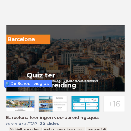
Dé Schoolreisgids
Barcelona leerlingen voorbereidingsquiz
November 2020
-
20
slides
Middelbare school
vmbo, mavo, havo, vwo
Leerjaar 1-6