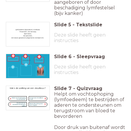
aangeboren of door
beschadiging lymfestelsel
(bijv kanker)
Slide
5
-
Tekstslide
Lymfoedeem, Spataderen, trombose,
Preventief ( ‘sta’ beroep),
Deze slide heeft geen
Open been,
Na operaties,
een zwaar gevoel/onrustige benen, krampen etc.
instructies
Slide
6
-
Sleepvraag
Lymfoedeem
Trombose
Spataderen
Deze slide heeft geen
instructies
Slide
7
-
Quizvraag
Wat is de werking van een steunkous?
Helpt om vochtophoping
(lymfoedeem) te bestrijden of
Helpt vochtophoping
Zorgt voor strakkere
A
B
te voorkomen
huid
Druk buitenaf
aderen te ondersteunen om
Bevorderd de groei
C
D
voorkomt stuwing in
van nagels
aders
terugstroom van bloed te
bevorderen
Door druk van buitenaf wordt