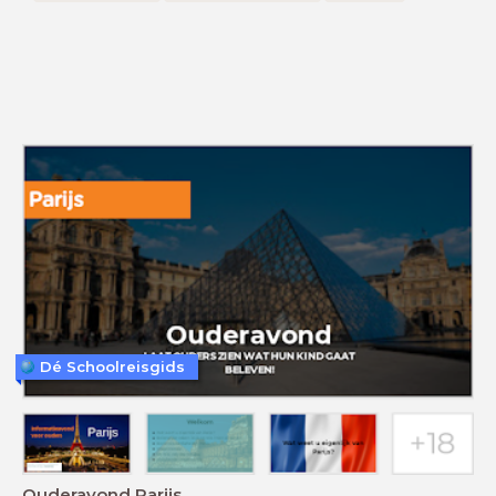
Dé Schoolreisgids
Ouderavond Parijs