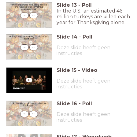
Slide
13
-
Poll
Americans should stop eating turkeys
and replace it with something
In the U.S., an estimated 46
vegetarian/vegan
million turkeys are killed each
YES
NO
year for Thanksgiving alone.
Slide
14
-
Poll
Holidays like Thanksgiving should be less
about food
Deze slide heeft geen
YES
NO
instructies
Slide
15
-
Video
Deze slide heeft geen
instructies
Slide
16
-
Poll
Americans should stop celebrating
Thanksgiving
Deze slide heeft geen
YES
NO
instructies
Slide
17
-
Woordweb