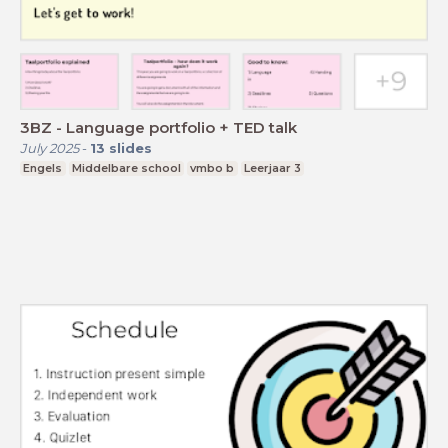
3BZ - Language portfolio + TED talk
July 2025
-
13
slides
Engels
Middelbare school
vmbo b
Leerjaar 3