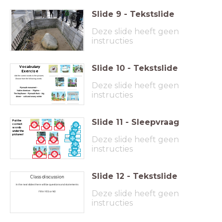
Slide
9
-
Tekstslide
Deze slide heeft geen
instructies
Slide
10
-
Tekstslide
Vocabulary
Exercise
Add the correct words to the pictures.
Choose from the following words:
Deze slide heeft geen
Plymouth monument -
Native American - Pilgrims -
instructies
The Mayflower - Plymouth Rock - big
dinner - cold and snowy winter
Slide
11
-
Sleepvraag
Put the
correct
words
big dinner
under the
The Mayflower
pictures!
Deze slide heeft geen
cold and snowy
winter
Plymouth
monument
instructies
Pilgrims
Plymouth
Rock
Native American
Slide
12
-
Tekstslide
Class discussion
In the next slides there will be questions and statements
Deze slide heeft geen
Fill in YES or NO
instructies