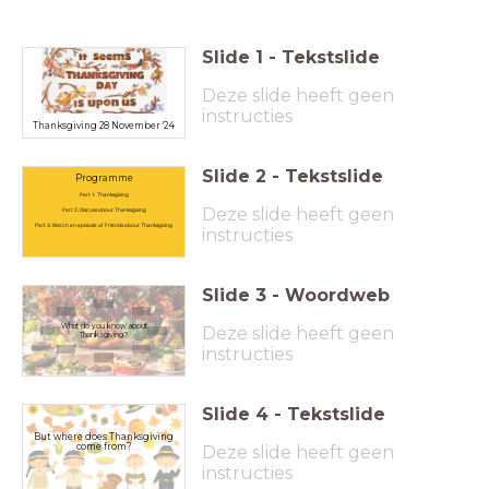
Slide
1
-
Tekstslide
Deze slide heeft geen
instructies
Thanksgiving 28 November '24
Slide
2
-
Tekstslide
Programme
Part 1: Thanksgiving
Deze slide heeft geen
Part 2: Discuss about Thanksgiving
Part 3: Watch an episode of Friends about Thanksgiving
instructies
Slide
3
-
Woordweb
What do you know about
Deze slide heeft geen
Thanksgiving?
instructies
Slide
4
-
Tekstslide
But where does Thanksgiving
come from?
Deze slide heeft geen
instructies