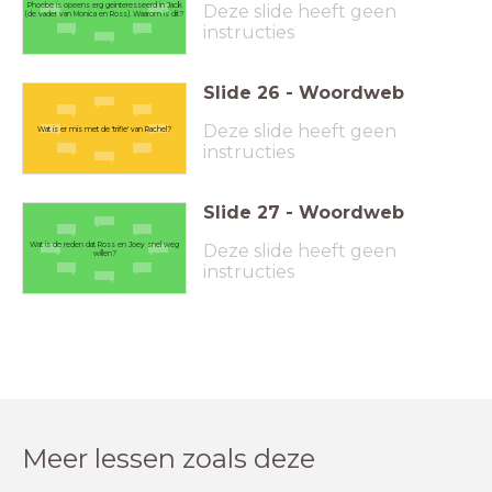
Phoebe is opeens erg geinteresseerd in Jack
Deze slide heeft geen
(de vader van Monica en Ross). Waarom is dit?
instructies
Slide
26
-
Woordweb
Deze slide heeft geen
Wat is er mis met de 'trifle' van Rachel?
instructies
Slide
27
-
Woordweb
Wat is de reden dat Ross en Joey snel weg
Deze slide heeft geen
willen?
instructies
Meer lessen zoals deze