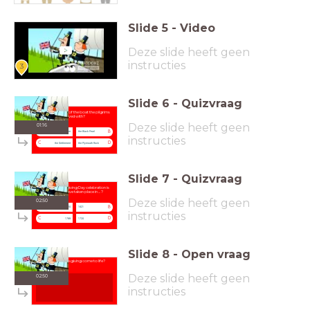
Slide
5
-
Video
Deze slide heeft geen
instructies
3
Slide
6
-
Quizvraag
What is the name of the boat the pilgrims
arrived with?
Deze slide heeft geen
01:16
A
B
the Mayflower
the Black Pearl
instructies
C
D
the Settlement
the Plymouth Rock
Slide
7
-
Quizvraag
The first Thanksgiving Day celebration is
thought to have taken place in ... ?
Deze slide heeft geen
02:50
A
B
1620
1621
instructies
C
D
1789
1720
Slide
8
-
Open vraag
How did Thanksgiving come to life?
Deze slide heeft geen
02:50
instructies