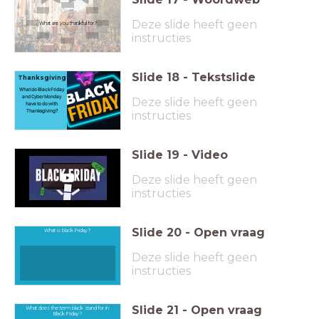
Deze slide heeft geen
What are you thankful for?
instructies
Slide
18
-
Tekstslide
Thanksgiving
What do Black Friday
and Cyber Monday
Deze slide heeft geen
have to do with
Thanksgiving?
instructies
Slide
19
-
Video
Deze slide heeft geen
instructies
Slide
20
-
Open vraag
What is black Friday?
Deze slide heeft geen
instructies
Slide
21
-
Open vraag
What does the term black stand for in
Black Friday?