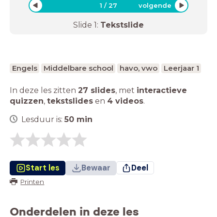
1
/
27
volgende
Slide
1
:
Tekstslide
Engels
Middelbare school
havo, vwo
Leerjaar 1
In deze les zitten
27 slides
,
met
interactieve
quizzen
,
tekstslides
en
4 videos
.
Lesduur is:
50
min
Start les
Bewaar
Deel
Printen
Onderdelen in deze les