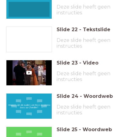
Deze slide heeft geen
instructies
Slide
22
-
Tekstslide
Deze slide heeft geen
instructies
Slide
23
-
Video
Deze slide heeft geen
instructies
Slide
24
-
Woordweb
Waarom zijn de ouders van Ross en Monica
Deze slide heeft geen
boos op Chandler?
instructies
Slide
25
-
Woordweb