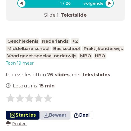
1
/
26
volgende
Slide
1
:
Tekstslide
Geschiedenis
Nederlands
+2
Middelbare school
Basisschool
Praktijkonderwijs
Voortgezet speciaal onderwijs
MBO
HBO
Toon 19 meer
In deze les zitten
26 slides
,
met
tekstslides
.
Lesduur is:
15
min
Start les
Bewaar
Deel
Printen