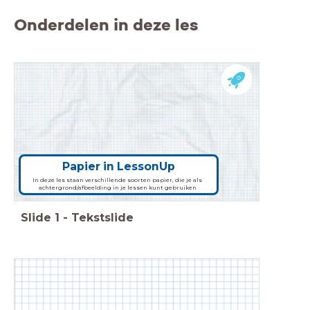
Onderdelen in deze les
Papier in LessonUp
In deze les staan verschillende soorten papier, die je als
achtergrond/afbeelding in je lessen kunt gebruiken
Slide
1
-
Tekstslide