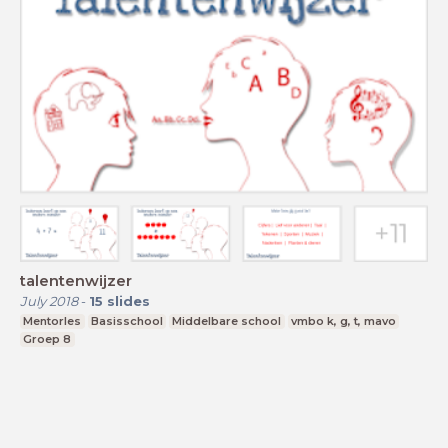
talentenwijzer
July 2018
-
15
slides
Mentorles
Basisschool
Middelbare school
vmbo k, g, t, mavo
Groep 8