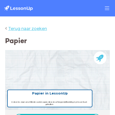
‹
Terug naar zoeken
Papier
Papier in LessonUp
In deze les staan verschillende soorten papier, die je als achtergrond/afbeelding in je lessen kunt
gebruiken