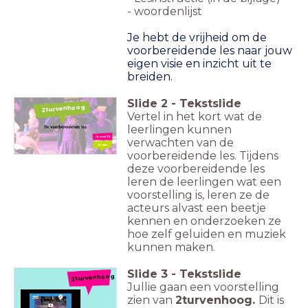
- woordenlijst
Je hebt de vrijheid om de
voorbereidende les naar jouw
eigen visie en inzicht uit te
breiden.
Slide
2
-
Tekstslide
2turvenhoog
Vertel in het kort wat de
leerlingen kunnen
Groep 1/2
verwachten van de
20 min.
voorbereidende les. Tijdens
deze voorbereidende les
leren de leerlingen wat een
voorstelling is, leren ze de
acteurs alvast een beetje
kennen en onderzoeken ze
hoe zelf geluiden en muziek
kunnen maken.
Slide
3
-
Tekstslide
2turvenhoog
Jullie gaan een voorstelling
zien van
2turvenhoog.
Dit is