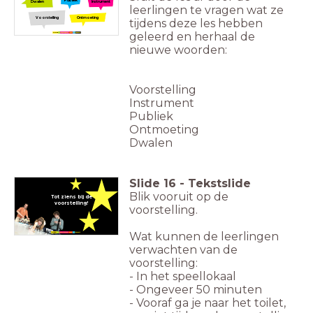
Dwalen
Instrument
leerlingen te vragen wat ze
Voorstelling
Ontmoeting
tijdens deze les hebben
geleerd en herhaal de
nieuwe woorden:
Voorstelling
Instrument
Publiek
Ontmoeting
Dwalen
Slide
16
-
Tekstslide
Blik vooruit op de
Tot ziens bij de
voorstelling!
voorstelling.
Wat kunnen de leerlingen
verwachten van de
voorstelling:
- In het speellokaal
- Ongeveer 50 minuten
- Vooraf ga je naar het toilet,