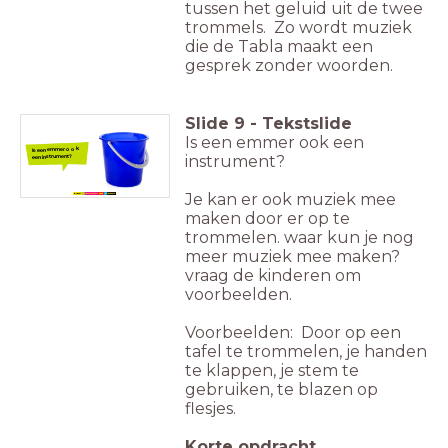
tussen het geluid uit de twee
trommels.
Zo wordt muziek
die de Tabla maakt een
gesprek zonder woorden.
Slide
9
-
Tekstslide
Is een emmer ook een
Is een emmer ook
instrument?
een instrument?
Je kan er ook muziek mee
maken door er op te
trommelen. waar kun je nog
meer muziek mee maken?
vraag de kinderen om
voorbeelden.
Voorbeelden: Door op een
tafel te trommelen, je handen
te klappen, je stem te
gebruiken, te blazen op
flesjes.
Korte opdracht