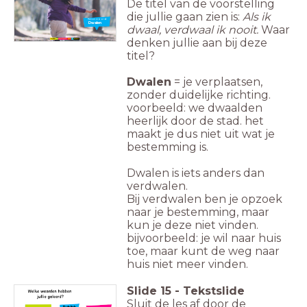
De titel van de voorstelling
die jullie gaan zien is:
Als ik
Nieuw woord:
Dwalen
dwaal, verdwaal ik nooit.
Waar
denken jullie aan bij deze
titel?
Dwalen
= je verplaatsen,
zonder duidelijke richting.
voorbeeld: we dwaalden
heerlijk door de stad. het
maakt je dus niet uit wat je
bestemming is.
Dwalen is iets anders dan
verdwalen.
Bij verdwalen ben je opzoek
naar je bestemming, maar
kun je deze niet vinden.
bijvoorbeeld: je wil naar huis
toe, maar kunt de weg naar
huis niet meer vinden.
Slide
15
-
Tekstslide
Sluit de les af door de
Publiek