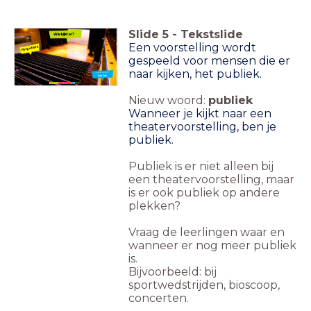
Slide
5
-
Tekstslide
Wie kijkt er?
Een voorstelling wordt
Het publiek
gespeeld voor mensen die er
naar kijken, het publiek.
Nieuw woord:
Publiek
Nieuw woord:
publiek
Wanneer je kijkt naar een
theatervoorstelling, ben je
publiek.
Publiek is er niet alleen bij
een theatervoorstelling, maar
is er ook publiek op andere
plekken?
Vraag de leerlingen waar en
wanneer er nog meer publiek
is.
Bijvoorbeeld: bij
sportwedstrijden, bioscoop,
concerten.