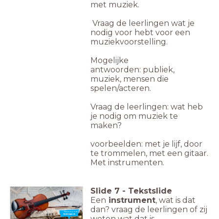
met muziek.
Vraag de leerlingen wat je
nodig voor hebt voor een
muziekvoorstelling.
Mogelijke
antwoorden:
publiek,
m
uziek,
mensen die
spelen/acteren.
Vraag de leerlingen:
wat heb
je nodig om muziek te
maken?
voorbeelden: met je lijf, door
te trommelen, met een gitaar.
Met instrumenten.
Slide
7
-
Tekstslide
Een
instrument
, wat is dat
dan? vraag de leerlingen of zij
Nieuw woord:
Instrument
weten wat dat is.