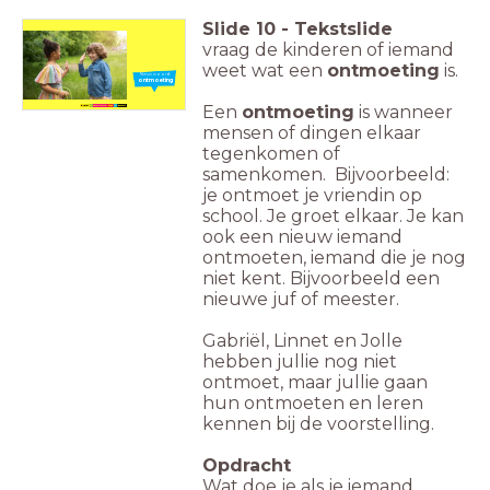
Slide
10
-
Tekstslide
vraag de kinderen of iemand
weet wat een
ontmoeting
is.
Nieuw woord:
ontmoeting
Een
ontmoeting
is wanneer
mensen of dingen elkaar
tegenkomen of
samenkomen. Bijvoorbeeld:
je ontmoet je vriendin op
school. Je groet elkaar. Je kan
ook een nieuw iemand
ontmoeten, iemand die je nog
niet kent. Bijvoorbeeld een
nieuwe juf of meester.
Gabriël, Linnet en Jolle
hebben jullie nog niet
ontmoet, maar jullie gaan
hun ontmoeten en leren
kennen bij de voorstelling.
Opdracht
Wat doe je als je iemand