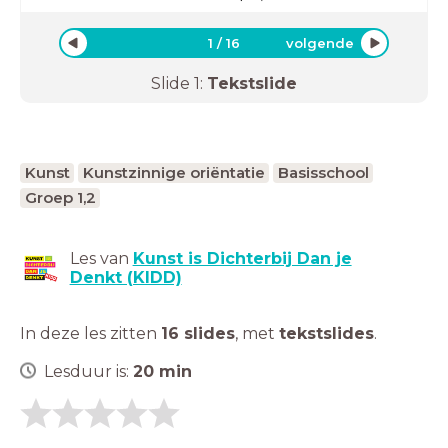
1
/
16
volgende
Slide
1
:
Tekstslide
Kunst
Kunstzinnige oriëntatie
Basisschool
Groep 1,2
Les van
Kunst is Dichterbij Dan je
Denkt (KIDD)
In deze les zitten
16 slides
,
met
tekstslides
.
Lesduur is:
20
min