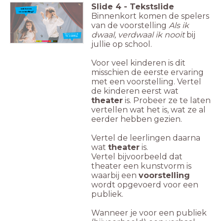
Slide
4
-
Tekstslide
wat is een
voorstelling?
Binnenkort komen de spelers
van de voorstelling
Als ik
dwaal, verdwaal ik nooit
bij
Nieuw woord:
Voorstelling
jullie op school.
Voor veel kinderen is dit
misschien de eerste ervaring
met een voorstelling. Vertel
de kinderen eerst wat
theater
is. Probeer ze te laten
vertellen wat het is, wat ze al
eerder hebben gezien.
Vertel de leerlingen daarna
wat
theater
is.
Vertel bijvoorbeeld dat
theater een kunstvorm is
waarbij een
voorstelling
wordt opgevoerd voor een
publiek.
Wanneer je voor een publiek