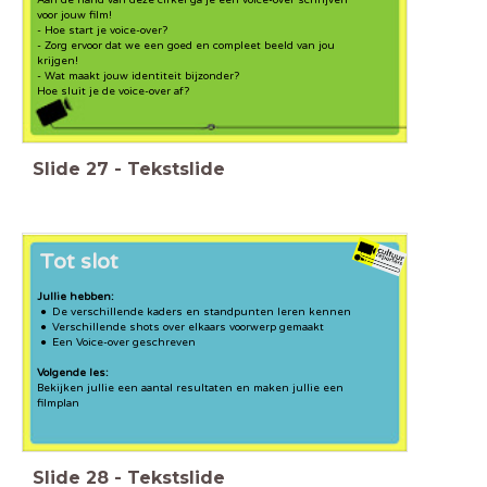
voor jouw film!
- Hoe start je voice-over?
- Zorg ervoor dat we een goed en compleet beeld van jou
krijgen!
- Wat maakt jouw identiteit bijzonder?
Hoe sluit je de voice-over af?
Slide
27
-
Tekstslide
Tot slot
Jullie hebben:
De verschillende kaders en standpunten leren kennen
Verschillende shots over elkaars voorwerp gemaakt
Een Voice-over geschreven
Volgende les:
Bekijken jullie een aantal resultaten en maken jullie een
filmplan
Slide
28
-
Tekstslide