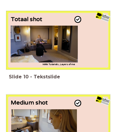
Totaal shot
Nikki Tutorials, Layers of me
Slide
10
-
Tekstslide
Medium shot