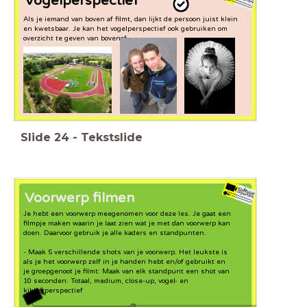
Vogelperspectief
Als je iemand van boven af filmt, dan lijkt de persoon juist klein
en kwetsbaar. Je kan het vogelperspectief ook gebruiken om
overzicht te geven van bovenaf.
Slide
24
-
Tekstslide
Voorwerp filmen
Je hebt een voorwerp meegenomen voor deze les. Je gaat een
filmpje maken waarin je laat zien wat je met dan voorwerp kan
doen. Daarvoor gebruik je alle kaders en standpunten.
- Maak 5 verschillende shots van je voorwerp. Het leukste is
als je het voorwerp zelf in je handen hebt en/of gebruikt en
je groepgenoot je filmt: Maak van elk standpunt een shot van
10 seconden: Totaal, medium, close-up, vogel- en
kikkerperspectief