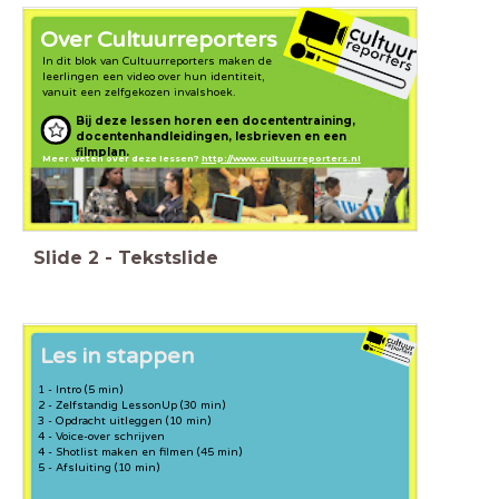
Over Cultuurreporters
In dit blok van Cultuurreporters maken de
leerlingen een video over hun identiteit,
vanuit een zelfgekozen invalshoek.
Bij deze lessen horen een docententraining,
docentenhandleidingen, lesbrieven en een
filmplan.
Meer weten over deze lessen?
http://www.cultuurreporters.nl
Slide
2
-
Tekstslide
Les in stappen
1 - Intro (5 min)
2 - Zelfstandig LessonUp (30 min)
3 - Opdracht uitleggen (10 min)
4 - Voice-over schrijven
4 - Shotlist maken en filmen (45 min)
5 - Afsluiting (10 min)