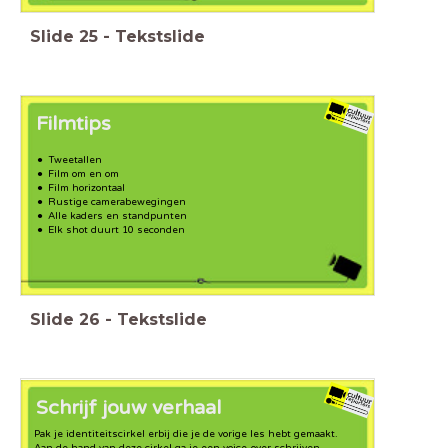
Slide
25
-
Tekstslide
Filmtips
Tweetallen
Film om en om
Film horizontaal
Rustige camerabewegingen
Alle kaders en standpunten
Elk shot duurt 10 seconden
Slide
26
-
Tekstslide
Schrijf jouw verhaal
Pak je identiteitscirkel erbij die je de vorige les hebt gemaakt.
Aan de hand van deze cirkel ga je een voice-over schrijven