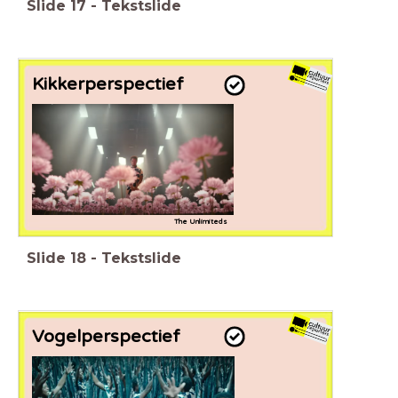
Slide
17
-
Tekstslide
Kikkerperspectief
The
Unlimiteds
Slide
18
-
Tekstslide
Vogelperspectief