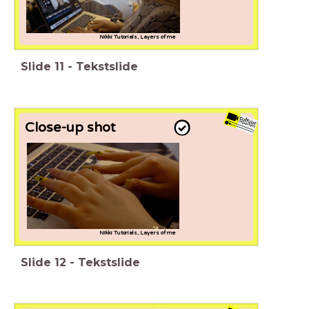
Nikki Tutorials, Layers of me
Slide
11
-
Tekstslide
Close-up shot
Nikki Tutorials, Layers of me
Slide
12
-
Tekstslide