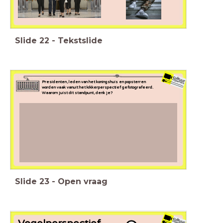
Slide
22
-
Tekstslide
Presidenten, leden van het koningshuis en popsterren
worden
vaak vanuit het kikkerperspectief gefotografeerd.
Waarom juist dit standpunt, denk je?
Slide
23
-
Open vraag