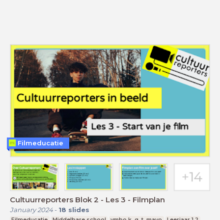
Filmeducatie
Cultuurreporters Blok 2 - Les 3 - Filmplan
January 2024
-
18
slides
Filmeducatie
Middelbare school
vmbo k, g, t, mavo
Leerjaar 1,2