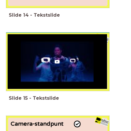
Slide
14
-
Tekstslide
Typhoon
Je gaat nu een reclame bekijken. Let weer op de manier van
filmen.
Slide
15
-
Tekstslide
Camera-standpunt