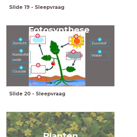
Slide
19
-
Sleepvraag
Fotosynthese
Zonlicht
Zuurstof
Koolstofdi
Water
oxide
Glucose
Slide
20
-
Sleepvraag
Planten