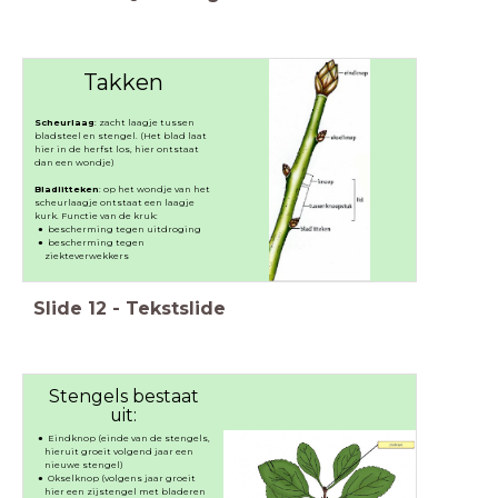
Takken
Scheurlaag
: zacht laagje tussen
bladsteel en stengel. (Het blad laat
hier in de herfst los, hier ontstaat
dan een wondje)
Bladlitteken
: op het wondje van het
scheurlaagje ontstaat een laagje
kurk. Functie van de kruk:
bescherming tegen uitdroging
bescherming tegen
ziekteverwekkers
Slide
12
-
Tekstslide
Stengels bestaat
uit:
Eindknop (einde van de stengels,
hieruit groeit volgend jaar een
nieuwe stengel)
Okselknop (volgens jaar groeit
hier een zijstengel met bladeren