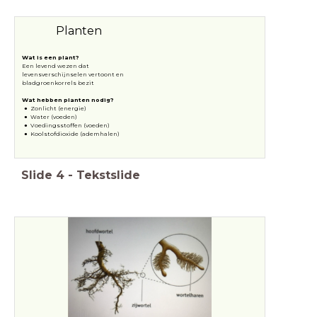
Planten
Wat is een plant?
Een levend wezen dat
levensverschijnselen vertoont en
bladgroenkorrels bezit
Wat hebben planten nodig?
Zonlicht (energie)
Water (voeden)
Voedingsstoffen (voeden)
Koolstofdioxide (ademhalen)
Slide
4
-
Tekstslide