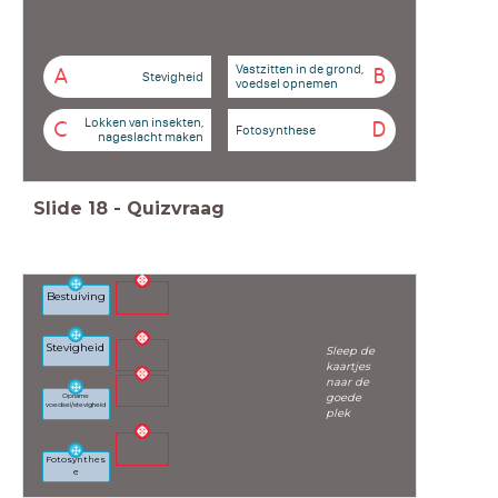
Vastzitten in de grond,
A
B
Stevigheid
voedsel opnemen
Lokken van insekten,
C
D
Fotosynthese
nageslacht maken
Slide
18
-
Quizvraag
Bestuiving
Stevigheid
Sleep de
kaartjes
naar de
goede
Opname
voedsel/stevigheid
plek
Fotosynthes
e