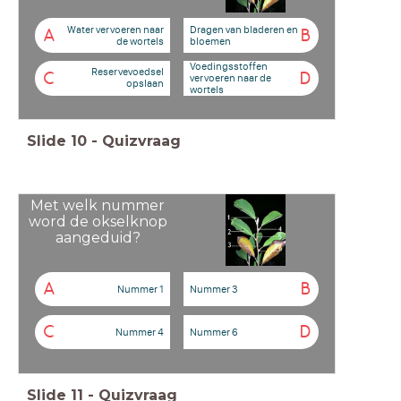
Water vervoeren naar
Dragen van bladeren en
A
B
de wortels
bloemen
Voedingsstoffen
Reservevoedsel
C
D
vervoeren naar de
opslaan
wortels
Slide
10
-
Quizvraag
Met welk nummer
word de okselknop
aangeduid?
A
B
Nummer 1
Nummer 3
C
D
Nummer 4
Nummer 6
Slide
11
-
Quizvraag