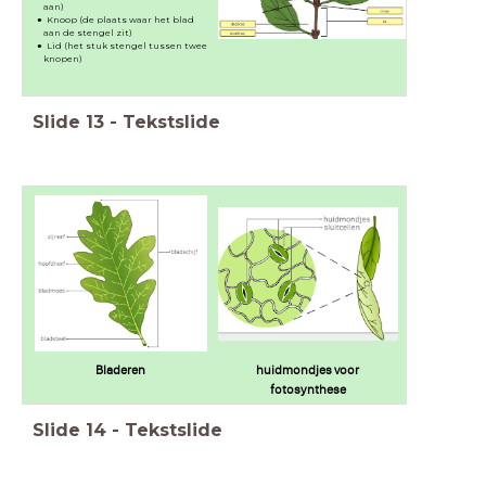
aan)
Knoop (de plaats waar het blad
aan de stengel zit)
Lid (het stuk stengel tussen twee
knopen)
Slide
13
-
Tekstslide
Bladeren
huidmondjes voor
fotosynthese
Slide
14
-
Tekstslide