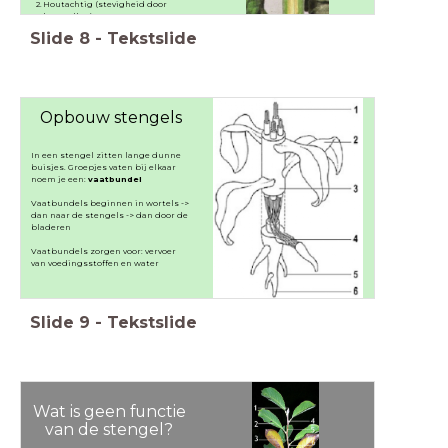
Houtachtig (stevigheid door
houtcellen)
Slide
8
-
Tekstslide
Opbouw stengels
In een stengel zitten lange dunne
buisjes.
Groepjes vaten bij elkaar
noem je een:
vaatbundel
Vaatbundels beginnen in wortels ->
dan naar de stengels -> dan door de
bladeren
Vaatbundels zorgen voor: vervoer
van voedingsstoffen en water
Slide
9
-
Tekstslide
Wat is geen functie
van de stengel?