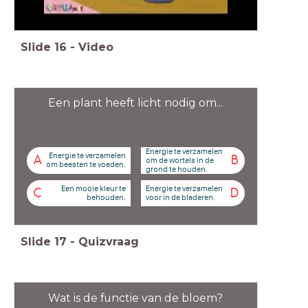
Slide
16
-
Video
Een plant heeft licht nodig om...
Energie te verzamelen
Energie te verzamelen
A
B
om de wortels in de
om beesten te voeden.
grond te houden.
Een mooie kleur te
Energie te verzamelen
C
D
behouden.
voor in de bladeren.
Slide
17
-
Quizvraag
Wat is de functie van de bloem?