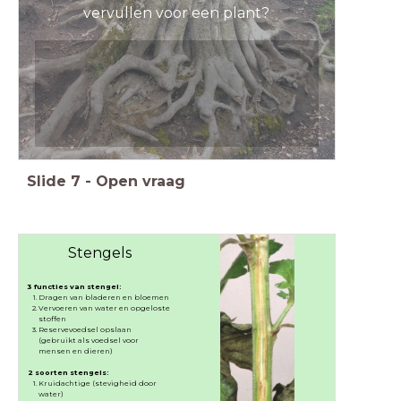
vervullen voor een plant?
Slide
7
-
Open vraag
Stengels
3 functies van stengel:
Dragen van bladeren en bloemen
Vervoeren van water en opgeloste
stoffen
Reservevoedsel opslaan
(gebruikt als voedsel voor
mensen en dieren)
2 soorten stengels:
Kruidachtige (stevigheid door
water)