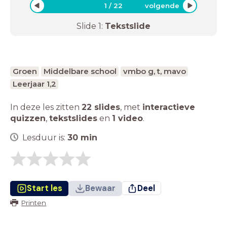
1
/
22
volgende
Slide
1
:
Tekstslide
Groen
Middelbare school
vmbo g, t, mavo
Leerjaar 1,2
In deze les zitten
22 slides
,
met
interactieve
quizzen
,
tekstslides
en
1 video
.
Lesduur is:
30
min
Start les
Bewaar
Deel
Printen