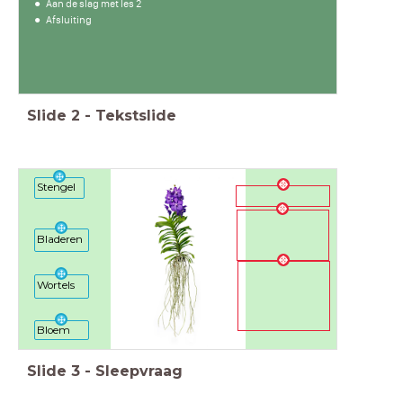
Aan de slag met les 2
Afsluiting
Slide
2
-
Tekstslide
Stengel
Bladeren
Wortels
Bloem
Slide
3
-
Sleepvraag