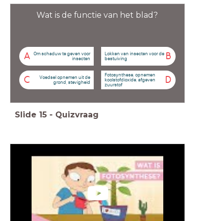
Wat is de functie van het blad?
Om schaduw te geven voor
Lokken van insecten voor de
A
B
insecten
bestuiving
Fotosynthese, opnemen
Voedsel opnemen uit de
C
D
koolstofdioxide, afgeven
grond, stevigheid
zuurstof
Slide
15
-
Quizvraag