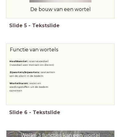
De bouw van een wortel
Slide
5
-
Tekstslide
Functie van wortels
Hoofdwortel:
reservevoedsel
(+voedsel voor mensen en dieren)
Zijwortels/bijwortels:
vastzetten
van de plant in de bodem
Wortelharen:
water en
voedingstoffen uit de bodem
opnemen
Slide
6
-
Tekstslide
Welke 3 functies kan een wortel