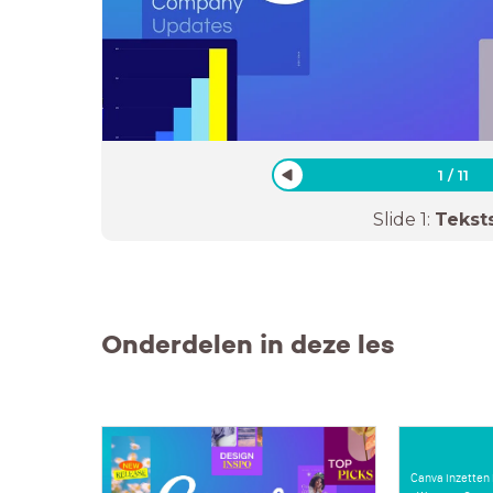
1
/
11
Slide
1
:
Tekst
Onderdelen in deze les
Canva inzetten i