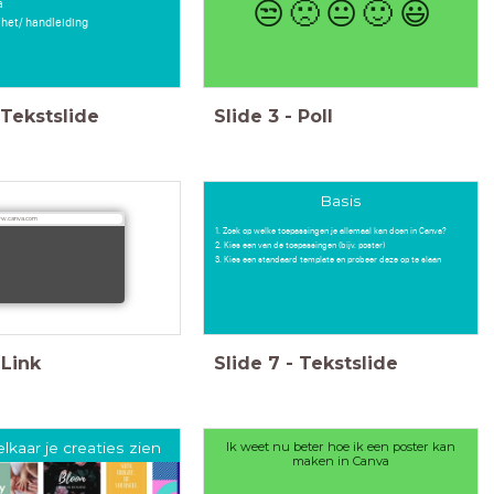
a
😒
🙁
😐
🙂
😃
 het/ handleiding
Tekstslide
Slide
3
-
Poll
Basis
w.canva.com
1. Zoek op welke toepassingen je allemaal kan doen in Canva?
2. Kies een van de toepassingen (bijv. poster)
3. Kies een standaard template en probeer deze op te slaan
Link
Slide
7
-
Tekstslide
Ik weet nu beter hoe ik een poster kan
lkaar je creaties zien
maken in Canva