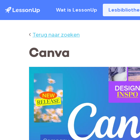
Wat is LessonUp
Lesbiblioth
‹
Terug naar zoeken
Canva