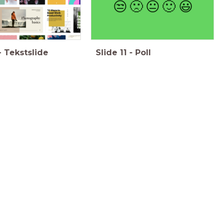
😒
🙁
😐
🙂
😃
-
Tekstslide
Slide
11
-
Poll