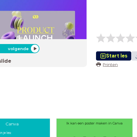
volgende
Start les
slide
Printen
Ik kan een poster maken in Canva
Canva
n je les: