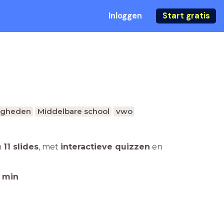
Inloggen
Start gratis
digheden
Middelbare school
vwo
n
11 slides
,
met
interactieve quizzen
en
min