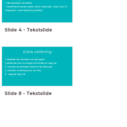
- Veel standaard templates
- Verschillende opties: poster, social media post, video, flyer, CV,
infographic, visite kaartje en grafieken
Slide
4
-
Tekstslide
Extra oefening
1. selecteer een template voor een poster
2.upload een foto uit je eigen bibliotheek en voeg toe
3. verander de standaard tekst en het lettertype
4. verander de achtergrond van kleur
5. voeg een logo toe
Slide
8
-
Tekstslide