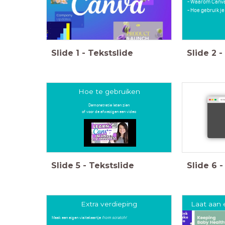
- Waarom Canv
- Hoe gebruik je
Slide
1
-
Tekstslide
Slide
2
-
Hoe te gebruiken
ww
Demonstratie laten zien
of voor de afwezigen een video
Slide
5
-
Tekstslide
Slide
6
-
Extra verdieping
Laat aan e
Maak een eigen visitekaartje
from scratch!