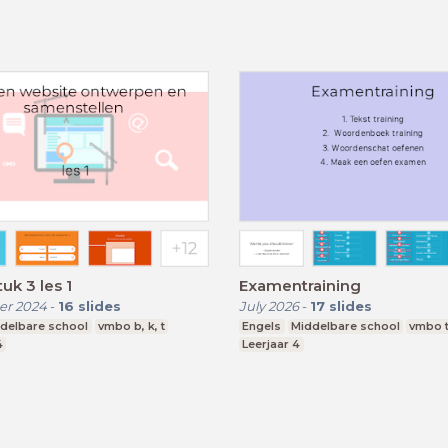
uk 3 les 1
Examentraining
r 2024
-
16
slides
July 2026
-
17
slides
delbare school
vmbo b, k, t
Engels
Middelbare school
vmbo 
4
Leerjaar 4