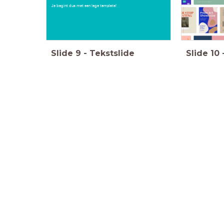
Je begint dus met een lege template!
Slide
9
-
Tekstslide
Slide
10