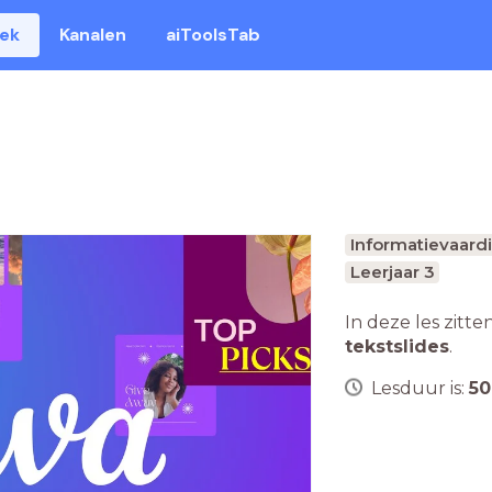
eek
Kanalen
aiToolsTab
Informatievaar
Leerjaar 3
In deze les zitte
tekstslides
.
Lesduur is:
50