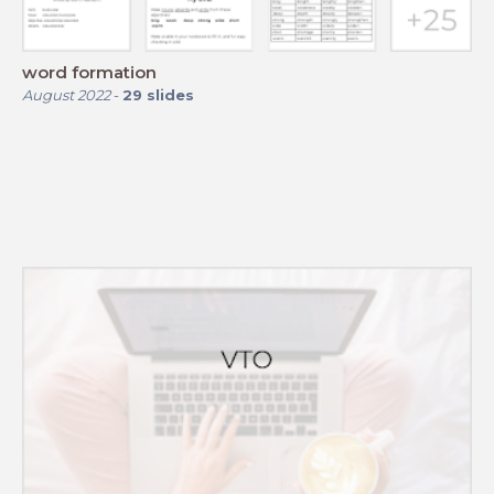
word formation
August 2022
-
29
slides