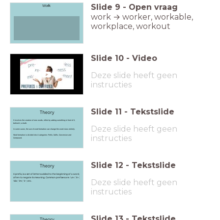
Slide
9
-
Open vraag
Work
work → worker, workable,
workplace, workout
Slide
10
-
Video
Deze slide heeft geen
instructies
Slide
11
-
Tekstslide
Theory
It involves the creation of new words, either by adding something in front of it,
behind it, or both.
Deze slide heeft geen
In some cases, the use of word formation can change the word class entirely.
Word formation is divided into 4 categories: Prefix, Suffix, Conversion and
instructies
Compound.
Slide
12
-
Tekstslide
Theory
A prefix, is a set of letters added to the beginning of a word,
often to negate its meaning. Common prefixes are: ‘un-’, ‘in-’,
Deze slide heeft geen
‘dis-’, ‘im-’, ‘ir-’, etc.
instructies
Slide
13
-
Tekstslide
Theory