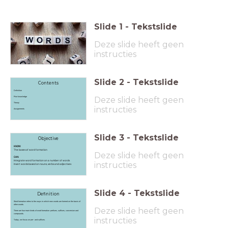
Slide
1
-
Tekstslide
Deze slide heeft geen
instructies
Slide
2
-
Tekstslide
Contents
Definition
Deze slide heeft geen
Prior knowledge
Theory
instructies
Assignments
Slide
3
-
Tekstslide
Objective
KNOW:
The bases of word formation
Deze slide heeft geen
CAN:
Integrate word formation on a number of words
instructies
Invert words based on nouns, verbs and adjectives
Slide
4
-
Tekstslide
Definition
Word formation refers to the ways in which new words are formed on the basis of
other words.
Deze slide heeft geen
There are four main kinds of word formation: prefixes, suffixes, conversion and
compounds.
instructies
Today, we focus on pre- and suffixes.