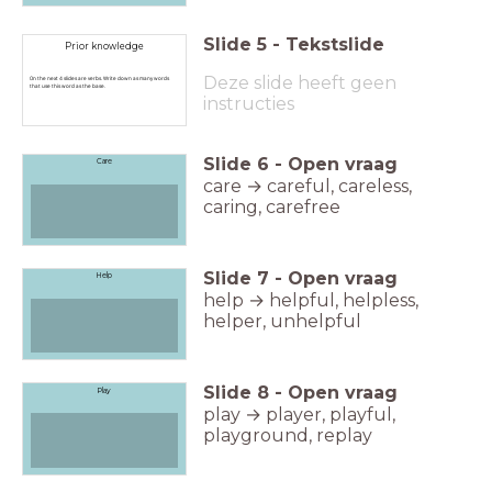
Slide
5
-
Tekstslide
Prior knowledge
Deze slide heeft geen
On the next 4 slides are verbs. Write down as many words
that use this word as the base.
instructies
Slide
6
-
Open vraag
Care
care → careful, careless,
caring, carefree
Slide
7
-
Open vraag
Help
help → helpful, helpless,
helper, unhelpful
Slide
8
-
Open vraag
Play
play → player, playful,
playground, replay