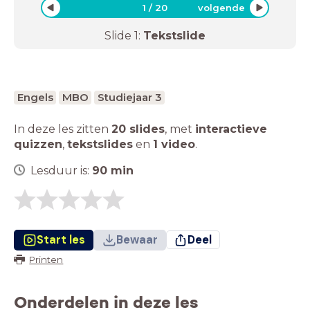
1
/
20
volgende
Slide
1
:
Tekstslide
Engels
MBO
Studiejaar 3
In deze les zitten
20 slides
,
met
interactieve
quizzen
,
tekstslides
en
1 video
.
Lesduur is:
90
min
Start les
Bewaar
Deel
Printen
Onderdelen in deze les