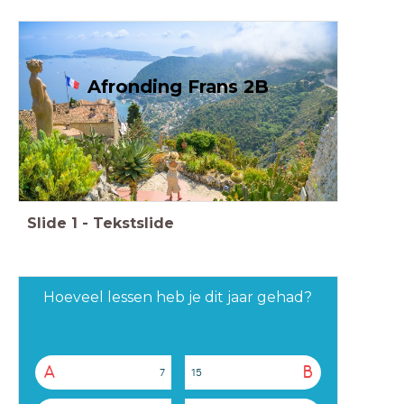
Afronding Frans 2B
Slide
1
-
Tekstslide
Hoeveel lessen heb je dit jaar gehad?
A
B
7
15