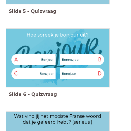
Slide
5
-
Quizvraag
Hoe spreek je bonjour uit?
A
B
Bonjour
Bonnezjoer
C
D
Bonzjoer
Bonsjuur
Slide
6
-
Quizvraag
Wat vind jij het mooiste Franse woord
dat je geleerd hebt? (serieus!)