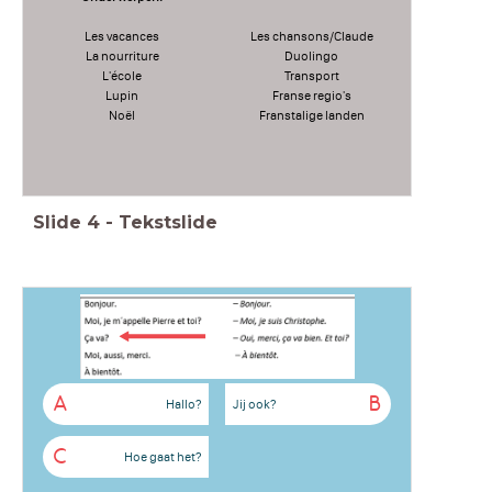
Les vacances
Les chansons/Claude
La nourriture
Duolingo
L'école
Transport
Lupin
Franse regio's
Noël
Franstalige landen
Slide
4
-
Tekstslide
A
B
Hallo?
Jij ook?
C
Hoe gaat het?