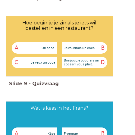
Hoe begin je je zin als je iets wil
bestellen in een restaurant?
A
B
Un coca.
Je voudrais un coca.
Bonjour, je voudrais un
C
D
Je veux un coca
coca s'il vous plaît.
Slide
9
-
Quizvraag
Wat is kaas in het Frans?
A
B
Käse
Fromage