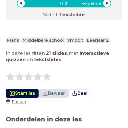
1
/
21
volgende
Slide
1
:
Tekstslide
Frans
Middelbare school
vmbo t
Leerjaar 2
In deze les zitten
21 slides
,
met
interactieve
quizzen
en
tekstslides
.
Start les
Bewaar
Deel
Printen
Onderdelen in deze les