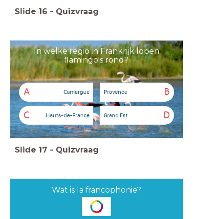
Slide
16
-
Quizvraag
In welke regio in Frankrijk lopen
flamingo's rond?
A
B
Camargue
Provence
C
D
Hauts-de-France
Grand Est
Slide
17
-
Quizvraag
Wat is la francophonie?