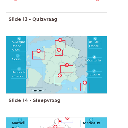
Slide
13
-
Quizvraag
Auvergne
île - de -
Rhone-
France
Alpes
Corse
Occitanie
Hauts -de
Bretagne
- France
Slide
14
-
Sleepvraag
Marseill
Bordeaux