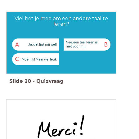
Viel het je mee om een andere taal te
leren?
Nee, een taal leren is
A
B
Ja, dat ligt mij wel!
niet voor mij.
C
Moeilijk! Maar wel leuk
Slide
20
-
Quizvraag