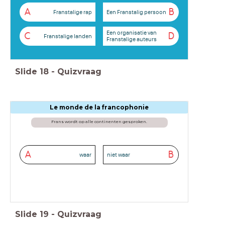
A
B
Franstalige rap
Een Franstalig persoon
Een organisatie van
C
D
Franstalige landen
Franstalige auteurs
Slide
18
-
Quizvraag
Le monde de la francophonie
Frans wordt op alle continenten gesproken.
A
B
waar
niet waar
Slide
19
-
Quizvraag