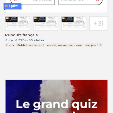
Quiz!
Pubquiz français
August 2024
-
35
slides
Frans
Middelbare school
vmbo t, mavo, havo, vwo
Leerjaar 1-6