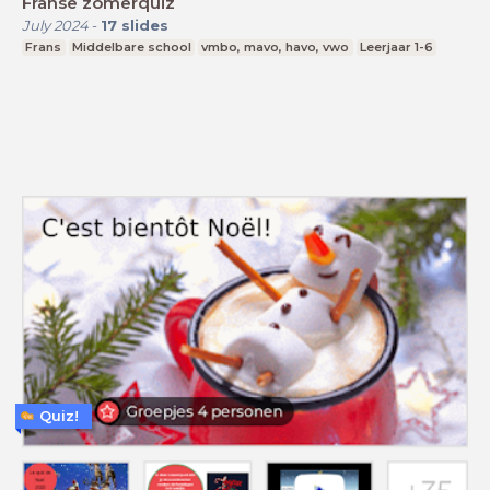
Franse zomerquiz
July 2024
-
17
slides
Frans
Middelbare school
vmbo, mavo, havo, vwo
Leerjaar 1-6
Quiz!