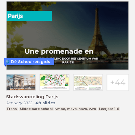
Dé Schoolreisgids
Stadswandeling Parijs
January 2022
-
48
slides
Frans
Middelbare school
vmbo, mavo, havo, vwo
Leerjaar 1-6