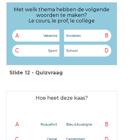
Met welk thema hebben de volgende
woorden te maken?
Le cours, le prof, le collège
A
B
Vakantie
Kinderen
C
D
Sport
School
Slide
12
-
Quizvraag
Hoe heet deze kaas?
A
B
Roquefort
Bleu d'Auvergne
C
D
Cantal
Camembert