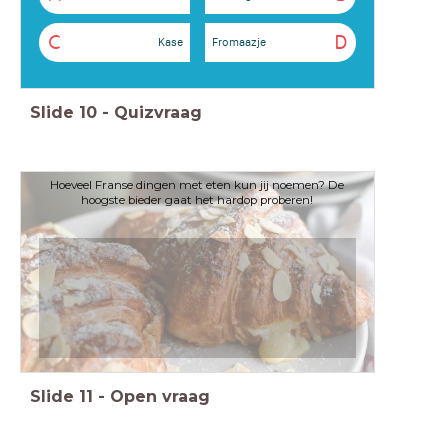
C
D
Kase
Fromaazje
Slide
10
-
Quizvraag
Hoeveel Franse dingen met eten kun jij noemen? De
hoogste bieder gaat het hardop proberen!
Slide
11
-
Open vraag