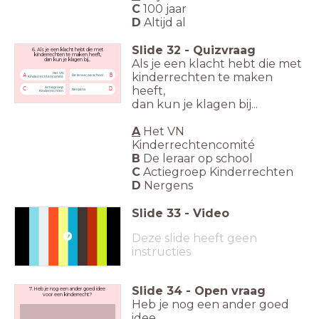
C
100 jaar
D
Altijd al
Slide
32
-
Quizvraag
6. Als je een klacht hebt die met
kinderrechten te maken heeft,
Als je een klacht hebt die met
dan kun je klagen bij...
kinderrechten te maken
Het VN
A
B
De leraar op school
Kinderrechtencomité
heeft,
Actiegroep
C
D
Nergens
Kinderrechten
dan kun je klagen bij...
A
Het VN
Kinderrechtencomité
B
De leraar op school
C
Actiegroep Kinderrechten
D
Nergens
Slide
33
-
Video
Deze slide heeft geen
instructies
Slide
34
-
Open vraag
7. Heb je nog een ander goed idee
voor een kinderrecht?
Heb je nog een ander goed
idee