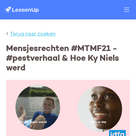
‹
Terug naar zoeken
Mensjesrechten #MTMF21 -
#pestverhaal & Hoe Ky Niels
werd
Hoe Ky Niels werd
This is Me