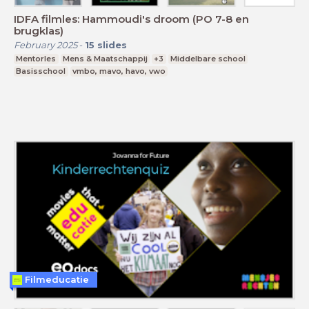
IDFA filmles: Hammoudi's droom (PO 7-8 en
brugklas)
February 2025
-
15
slides
Mentorles
Mens & Maatschappij
+3
Middelbare school
Basisschool
vmbo, mavo, havo, vwo
Filmeducatie