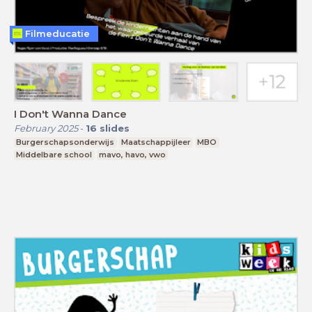
Filmeducatie
I Don't Wanna Dance
February 2025
-
16
slides
Burgerschapsonderwijs
Maatschappijleer
MBO
Middelbare school
mavo, havo, vwo