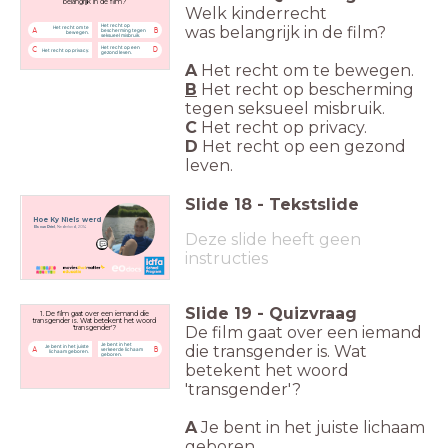
belangrijk in de film?
Welk kinderrecht
Het recht op
was
belangrijk in de film?
Het recht om te
A
B
bescherming tegen
bewegen.
seksueel misbruik.
Het recht op een
C
D
Het recht op privacy.
gezond leven.
A
Het recht om te bewegen.
B
Het recht op bescherming
tegen seksueel misbruik.
C
Het recht op privacy.
D
Het recht op een gezond
leven.
Slide
18
-
Tekstslide
Hoe Ky Niels werd
Els van Driel
, Nederland, 2014
Deze slide heeft geen
instructies
Slide
19
-
Quizvraag
1. De film gaat over een iemand die
transgender is. Wat betekent het woord
De film gaat over een iemand
'transgender'?
Je bent in het
die transgender is. Wat
Je bent in het juiste
A
B
verkeerde lichaam
lichaam geboren.
geboren.
betekent het woord
'transgender'?
A
Je bent in het juiste lichaam
geboren.