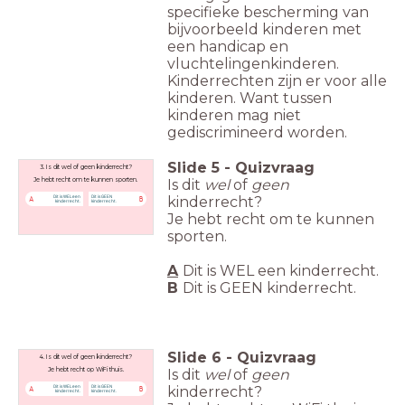
specifieke bescherming van
bijvoorbeeld kinderen met
een handicap en
vluchtelingenkinderen.
Kinderrechten zijn er voor alle
kinderen. Want tussen
kinderen mag niet
gediscrimineerd worden.
Slide
5
-
Quizvraag
3. Is dit wel of geen kinderrecht?
Is dit
wel
of
geen
Je hebt recht om te kunnen sporten.
kinderrecht?
Dit is WEL een
Dit is GEEN
A
B
kinderrecht.
kinderrecht.
Je hebt recht om te kunnen
sporten.
A
Dit is WEL een kinderrecht.
B
Dit is GEEN
kinderrecht.
Slide
6
-
Quizvraag
4. Is dit wel of geen kinderrecht?
Is dit
wel
of
geen
Je hebt recht op WiFi thuis.
kinderrecht?
Dit is WEL een
Dit is GEEN
A
B
kinderrecht.
kinderrecht.