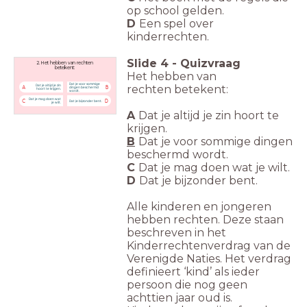
op school gelden.
D
Een spel over
kinderrechten.
Slide
4
-
Quizvraag
2. Het hebben van rechten
betekent:
Het hebben van
Dat je voor sommige
rechten
betekent:
Dat je altijd je zin
A
B
dingen beschermd
hoort te krijgen.
wordt.
Dat je mag doen wat
C
D
Dat je bijzonder bent.
je wilt.
A
Dat je altijd je zin hoort te
krijgen.
B
Dat je voor sommige dingen
beschermd wordt.
C
Dat je mag doen wat je wilt.
D
Dat je bijzonder bent.
Alle kinderen en jongeren
hebben rechten. Deze staan
beschreven in het
Kinderrechtenverdrag van de
Verenigde Naties. Het verdrag
definieert ‘kind’ als ieder
persoon die nog geen
achttien jaar oud is.