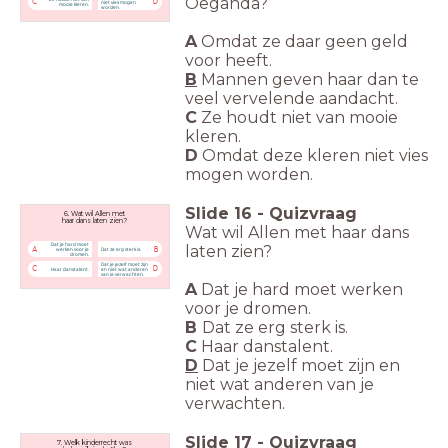
Oeganda?
C
D
niet vies mogen
mooie kleren.
worden.
A
Omdat ze daar geen geld
voor heeft.
B
Mannen geven haar dan te
veel vervelende aandacht.
C
Ze houdt niet van
mooie
kleren.
D
Omdat deze kleren niet vies
mogen worden.
Slide
16
-
Quizvraag
6. Wat wil Allen met
haar dans laten zien?
Wat wil Allen met
haar dans
Dat je hard moet
laten zien?
A
B
werken voor je
Dat ze erg sterk is.
dromen.
Dat je jezelf moet zijn
C
D
Haar danstalent.
en niet wat anderen
van je verwachten.
A
Dat je hard moet werken
voor je dromen.
B
Dat ze erg sterk is.
C
Haar danstalent.
D
Dat je jezelf moet zijn en
niet wat anderen van je
verwachten.
Slide
17
-
Quizvraag
7. Welk kinderrecht was