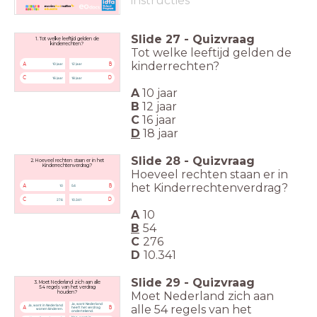
instructies
Slide
27
-
Quizvraag
1. Tot welke leeftijd gelden de
kinderrechten?
Tot welke leeftijd gelden de
kinderrechten?
A
B
10 jaar
12 jaar
C
D
16 jaar
18 jaar
A
10 jaar
B
12 jaar
C
16 jaar
D
18 jaar
Slide
28
-
Quizvraag
2. Hoeveel rechten staan er in het
Kinderrechtenverdrag?
Hoeveel rechten staan er in
het Kinderrechtenverdrag?
A
B
10
54
C
D
276
10.341
A
10
B
54
C
276
D
10.341
Slide
29
-
Quizvraag
3. Moet Nederland zich aan alle
54 regels van het verdrag
Moet Nederland zich aan
houden?
Ja, want Nederland
alle
54 regels van het
Ja, want in Nederland
A
B
heeft het verdrag
wonen kinderen.
ondertekend.