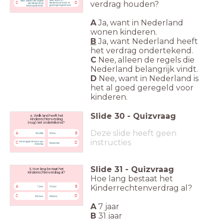
Nee, want in
Nee, alleen de regels
verdrag
houden?
Nederland is het al
C
D
die Nederland
goed geregeld voor
belangrijk vindt.
kinderen.
A
Ja, want in Nederland
wonen kinderen.
B
Ja, want Nederland heeft
het verdrag ondertekend.
C
Nee, alleen de regels die
Nederland belangrijk vindt.
D
Nee, want in Nederland is
het al goed geregeld voor
kinderen.
Slide
30
-
Quizvraag
4. Welk land heeft het
Kinderrechtenverdrag
(nog) niet ondertekend?
Deze slide heeft geen
A
B
Brazilië
China
instructies
Verenigde Staten van
C
D
Oeganda
Amerika
Slide
31
-
Quizvraag
5. Hoe lang bestaat het
Kinderrechtenverdrag al?
Hoe lang bestaat het
Kinderrechtenverdrag al?
A
B
7 jaar
31 jaar
C
D
100 jaar
Altijd al
A
7 jaar
B
31 jaar