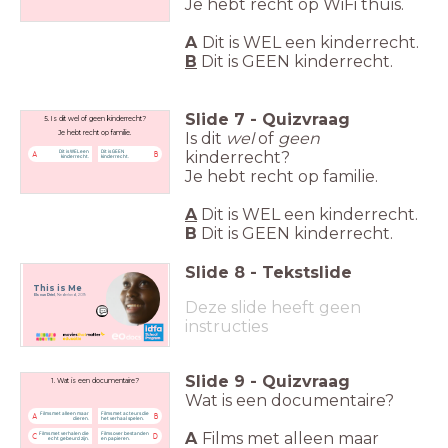
Je hebt recht op WiFi thuis.
A
Dit is WEL een kinderrecht.
B
Dit is GEEN kinderrecht.
Slide
7
-
Quizvraag
5. Is dit wel of geen kinderrecht?
Is dit
wel
of
geen
Je hebt recht op familie.
kinderrecht?
Dit is WEL een
Dit is GEEN
A
B
kinderrecht.
kinderrecht.
Je hebt recht op familie.
A
Dit is WEL een kinderrecht.
B
Dit is GEEN kinderrecht.
Slide
8
-
Tekstslide
This is Me
Els van Driel
, Nederland, 2019
Deze slide heeft geen
instructies
Slide
9
-
Quizvraag
1. Wat is een documentaire?
Wat is een documentaire?
Films met alleen maar
Films met acteurs die
A
B
dieren.
het verhaal spelen.
A
Films met alleen maar
Films met verhalen die
Films over bestanden
C
D
echt gebeurd zijn.
en papieren.