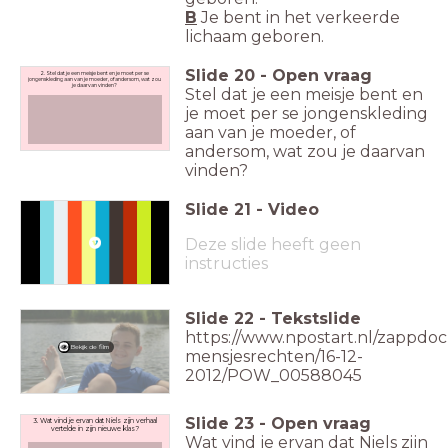
B
Je bent in het verkeerde
lichaam geboren.
Slide
20
-
Open vraag
2. Stel dat je een meisje bent en je moet per se
jongenskleding aan van je moeder, of andersom, wat zou
je daarvan vinden?
Stel dat je een meisje bent en
je moet per se jongenskleding
aan van je moeder, of
andersom, wat zou je daarvan
vinden?
Slide
21
-
Video
Deze slide heeft geen
instructies
Slide
22
-
Tekstslide
https://www.npostart.nl/zappdoc
Bekijk de film
mensjesrechten/16-12-
2012/POW_00588045
Slide
23
-
Open vraag
3. Wat vind je ervan dat Niels zijn verhaal
vertelde in zijn nieuwe klas?
Wat vind je ervan dat Niels zijn