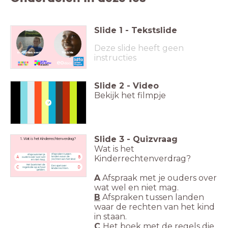
Slide
1
-
Tekstslide
Deze slide heeft geen
Hoe Ky Niels werd
This is Me
instructies
Slide
2
-
Video
Bekijk het filmpje
Slide
3
-
Quizvraag
1. Wat is het Kinderrechtenverdrag?
Wat is het
Afspraken tussen
Afspraak met je
Kinderrechtenverdrag?
landen waar de
A
B
ouders over wat wel
rechten van het kind
en niet mag.
in staan.
Het boek met de
Een spel over
C
D
regels die op school
kinderrechten.
gelden.
A
Afspraak met je
ouders over
wat
wel en niet mag.
B
Afspraken tussen landen
waar de rechten van het kind
in staan.
C
Het boek met de regels die