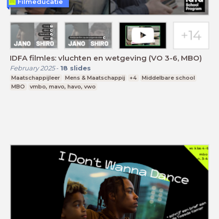
Filmeducatie
IDFA filmles: vluchten en wetgeving (VO 3-6, MBO)
February 2025
-
18
slides
Maatschappijleer
Mens & Maatschappij
+4
Middelbare school
MBO
vmbo, mavo, havo, vwo