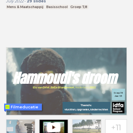
July 2022
-
29
slides
Mens & Maatschappij
Basisschool
Groep 7,8
Filmeducatie