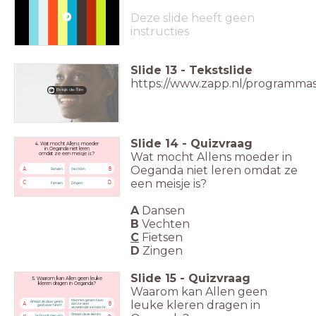
Deze slide heeft geen
instructies
Slide
13
-
Tekstslide
https://www.zapp.nl/programm
Bekijk de film
Slide
14
-
Quizvraag
4. Wat mocht Allens moeder
in Oeganda niet leren
Wat mocht Allens moeder
in
omdat ze een meisje is?
Oeganda niet leren
omdat ze
A
B
Dansen
Vechten
een meisje is?
C
D
Fietsen
Zingen
A
Dansen
B
Vechten
C
Fietsen
D
Zingen
Slide
15
-
Quizvraag
5. Waarom kan Allen geen leuke
kleren dragen in Oeganda?
Waarom kan Allen geen
Mannen geven haar
leuke
kleren dragen in
Omdat ze daar geen
A
B
dan te veel
geld voor heeft.
vervelende aandacht.
Omdat deze kleren
Ze houdt niet van