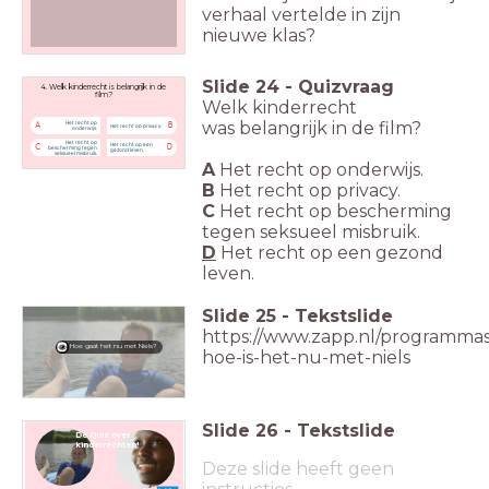
verhaal vertelde in zijn
nieuwe klas?
Slide
24
-
Quizvraag
4. Welk kinderrecht is belangrijk in de
film?
Welk kinderrecht
was
belangrijk in de film?
Het recht op
A
B
Het recht op privacy.
onderwijs.
Het recht op
Het recht op een
C
D
bescherming tegen
gezond leven.
seksueel misbruik.
A
Het recht op onderwijs.
B
Het recht op privacy.
C
Het recht op bescherming
tegen seksueel misbruik.
D
Het recht op een gezond
leven.
Slide
25
-
Tekstslide
https://www.zapp.nl/programmas
Hoe gaat het nu met Niels?
hoe-is-het-nu-met-niels
Slide
26
-
Tekstslide
De Quiz over
kinderrechten!
Deze slide heeft geen