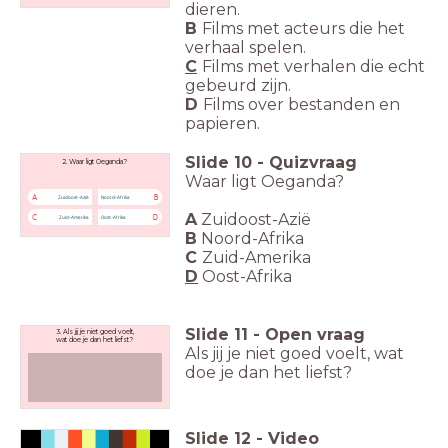
dieren.
B
Films met acteurs die het
verhaal spelen.
C
Films met verhalen die echt
gebeurd zijn.
D
Films over bestanden en
papieren.
Slide
10
-
Quizvraag
2. Waar ligt Oeganda?
Waar ligt Oeganda?
A
B
Zuidoost-Azië
Noord-Afrika
A
Zuidoost-Azië
C
D
Zuid-Amerika
Oost-Afrika
B
Noord-Afrika
C
Zuid-Amerika
D
Oost-Afrika
Slide
11
-
Open vraag
3. Als jij je niet goed voelt,
wat doe je dan het liefst?
Als jij je niet goed voelt,
wat
doe je dan het liefst?
Slide
12
-
Video