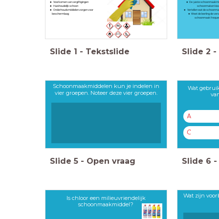
Voorkomen van vergiftigingen
De juiste schoonmaakmid
Huishoudelijk schoon
schoonmaken kiez
Onderhoudsmiddelen zorgen voor
Vertellen wat de schoonmaa
beschermlaag
Weet de leerling de ver
schoonmaak frequen
Slide
1
-
Tekstslide
Slide
2
-
Schoonmaakmiddelen kun je indelen in
Wat gebruik
vier groepen. Noteer deze vier groepen.
va
A
C
Slide
5
-
Open vraag
Slide
6
-
Wat zijn voo
Is chloor een milieuvriendelijk
schoonmaakmiddel?