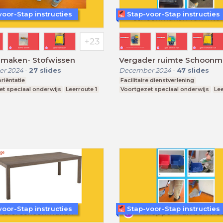
voor-Stap instructies
Stap-voor-Stap instructies
maken- Stofwissen
Vergader ruimte Schoon
r 2024
-
27
slides
December 2024
-
47
slides
riëntatie
Facilitaire dienstverlening
et speciaal onderwijs
Leerroute 1
Voortgezet speciaal onderwijs
Lee
voor-Stap instructies
Stap-voor-Stap instructies