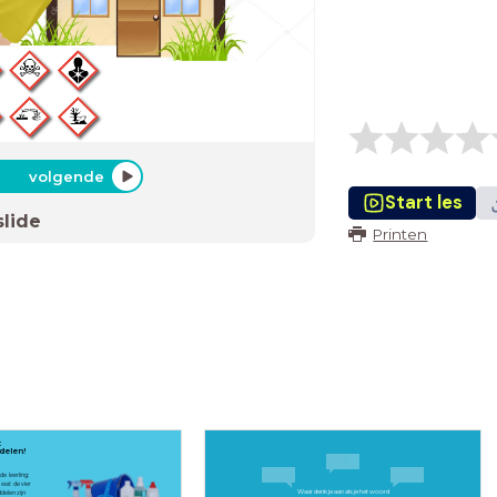
volgende
Start les
slide
Printen
:
delen!
de leerling:
 wat de vier
Waar denk je aan als je het woord
elen zijn