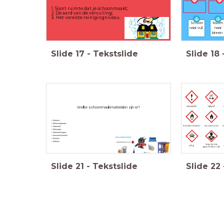
1. Soort ruimte dat je schoonmaakt;
2. De aard van de vervuiling;
3. Het vereiste reinigingniveau.
buiten
Schoon
naar
naar vuil
binnen
Slide
17
-
Tekstslide
Slide
18
Welke schoonmaakmaterialen zijn er?
• Emmers;
• Stofwisapparaat;
• Mopsteel;
• Stofzuiger;
• Materiaalwagen;
• Kunststof borstels.
• bezems
• trekkers
Slide
21
-
Tekstslide
Slide
22