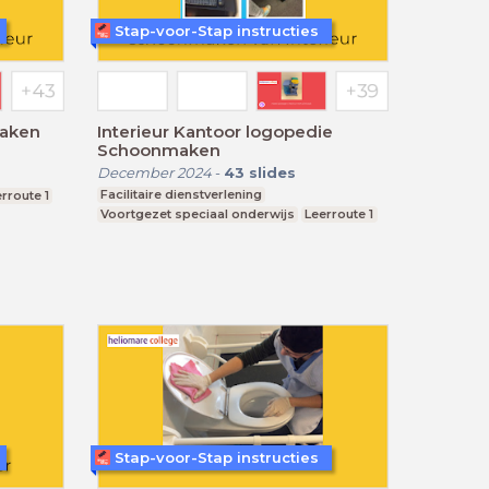
Stap-voor-Stap instructies
maken
Interieur Kantoor logopedie
Schoonmaken
December 2024
-
43
slides
Facilitaire dienstverlening
rroute 1
Voortgezet speciaal onderwijs
Leerroute 1
Stap-voor-Stap instructies