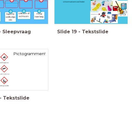
schoonmaakwerkzaamheden
Linksom of
Hoog
logische
rechtsom
naar laag
werkvolgo
rde
-
Sleepvraag
Slide
19
-
Tekstslide
Pictogrammen!
-
Tekstslide