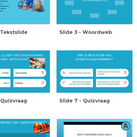
SCHOONMAAKMIDDEL hoort?
del bij het
en.
kregels zijn
schillende
ties.
Tekstslide
Slide
3
-
Woordweb
 jij voor het schoonmaken
Wat is de functie van
n een vet fornuis?
onderhoudsmiddelen?
Dat materialen niet meer
B
A
B
Chloor
vetoplosser
Dat materialen glanzen.
roesten.
Dat materialen geen
Dat materialen een extra
D
C
D
Azijn
Glassex
bacterie meer bevatten.
beschermlaagje krijgen.
Quizvraag
Slide
7
-
Quizvraag
rbeelden van oplosmiddelen?