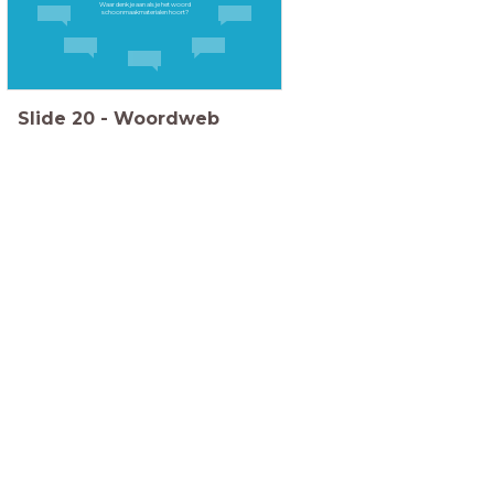
Waar denk je aan als je het woord
schoonmaakmaterialen hoort?
Slide
20
-
Woordweb