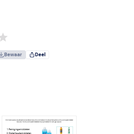
Bewaar
Deel
Om het beste resultaat te bereiken bij schoonmaken moet je het juiste schoonmaakmiddel
kiezen. Schoonmaakmiddelen kun je indelen in vier groepen:
Reinigingsmiddelen
Onderhoudsmiddelen