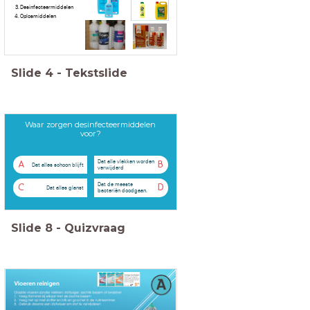
Desinfecteermiddelen
Oplosmiddelen
Slide
4
-
Tekstslide
Waar zorgen desinfecteermiddelen
voor?
Dat alle vlekken worden
A
B
Dat alles schoon blijft
verwijderd
Dat de meeste
C
D
Dat alles glanst
bacteriën doodgaan.
Slide
8
-
Quizvraag