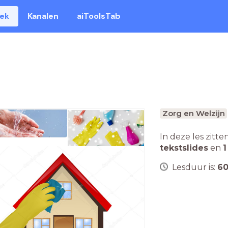
eek
Kanalen
aiToolsTab
Zorg en Welzijn
In deze les zitte
tekstslides
en
1
Lesduur is:
6