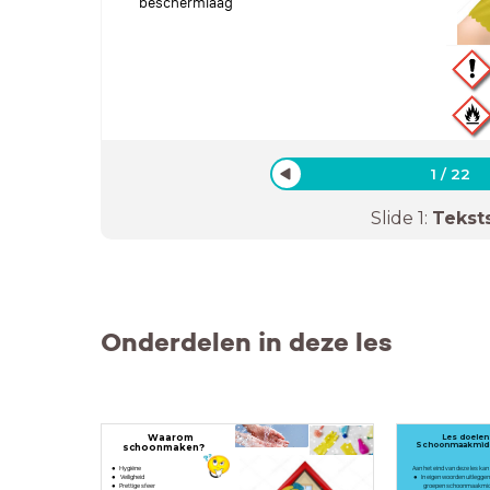
beschermlaag
1
/
22
Slide
1
:
Tekst
Onderdelen in deze les
Waarom
Les doelen
Schoonmaakmid
schoonmaken?
Hygiëne
Aan het eind van deze les kan 
Veiligheid
In eigen woorden uitleggen
Prettige sfeer
groepen schoonmaakmidd