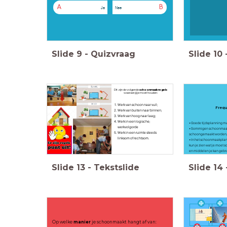
A
B
Ja
Nee
Slide
9
-
Quizvraag
Slide
10
Dit zijn de volgende
schoonmaakregels
waaraan jij je moet houden:
Werk van schoon naar vuil;
Frequ
Werk van buiten naar binnen;
Werk van hoog naar laag;
Werk in een logische;
• Goede tijdsplanning m
werkvolgorde
• Sommigen schoonmaak 
Werk in een ruimte steeds
schoongemaakt worden
linksom of rechtsom.
• In het schoonmaakplan
kun je zien wat je moet
en middelen je kan gebr
Slide
13
-
Tekstslide
Slide
14
Op welke
manier
je schoonmaakt hangt af van: