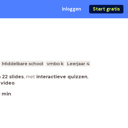
Inloggen
Start gratis
Middelbare school
vmbo k
Leerjaar 4
n
22 slides
,
met
interactieve quizzen
,
 video
.
0
min