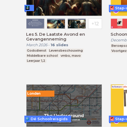
Stap-
Les 5. De Laatste Avond en
Schoon
Gevangenneming
Decembe
March 2026
-
16
slides
Beroepso
Godsdienst
Levensbeschouwing
Voortgez
Middelbare school
vmbo, mavo
Leerjaar 1,2
Dé Schoolreisgids
Stap-