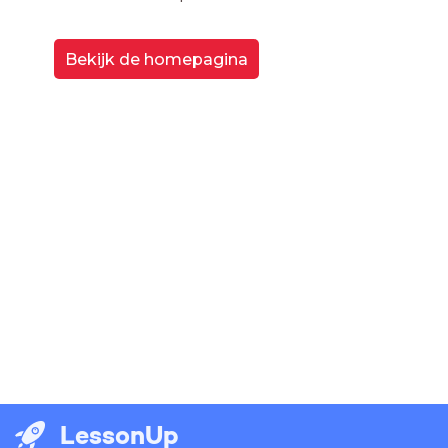
Bekijk de homepagina
LessonUp