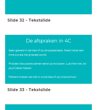
Slide
32
-
Tekstslide
De afspraken in 4C
Geen geweld in de klas of op de speelplaats. Neem liever een
time out als het je teveel wordt.
Probeer discussies samen eerst op te lossen. Lukt het niet, wil
je juf zeker helpen.
Pesters hoeven we niet in onze klas of op onze school.
Slide
33
-
Tekstslide