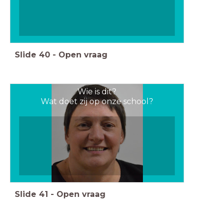
Slide
40
-
Open vraag
Wie is dit?
Wat doet zij op onze school?
Slide
41
-
Open vraag