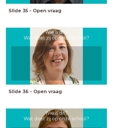
Slide
35
-
Open vraag
Wie is dit?
Wat doet zij op onze school?
Slide
36
-
Open vraag
Wie is dit?
Wat doet zij op onze school?