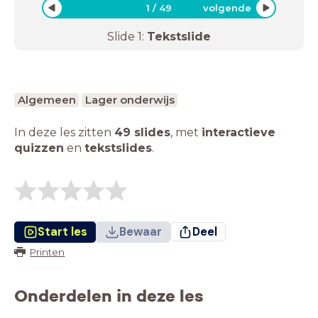
1
/
49
volgende
Slide
1
:
Tekstslide
Algemeen
Lager onderwijs
In deze les zitten
49 slides
,
met
interactieve
quizzen
en
tekstslides
.
Start les
Bewaar
Deel
Printen
Onderdelen in deze les