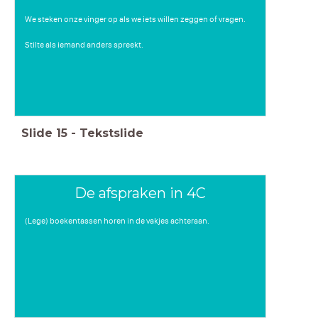
We steken onze vinger op als we iets willen zeggen of vragen.
Stilte als iemand anders spreekt.
Slide
15
-
Tekstslide
De afspraken in 4C
(Lege) boekentassen horen in de vakjes achteraan.