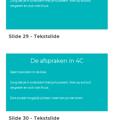
Zorg dat je in orde bent met je huiswerk. Niet op school
vergeten en ook niet thuis.
Slide
29
-
Tekstslide
De afspraken in 4C
Geen toeristen in de klas.
Zorg dat je in orde bent met je huiswerk. Niet op school
vergeten en ook niet thuis.
Doe zoveel mogelijk je best, meer kan je niet doen.
Slide
30
-
Tekstslide