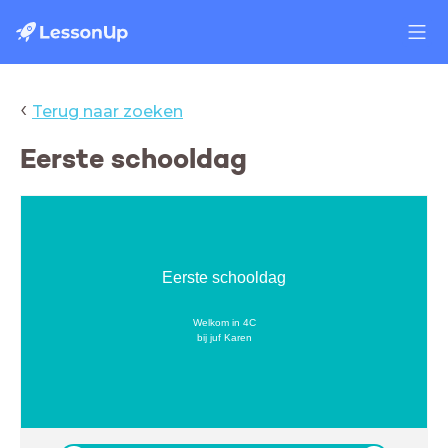
‹
Terug naar zoeken
Eerste schooldag
Eerste schooldag
Welkom in 4C
bij juf Karen