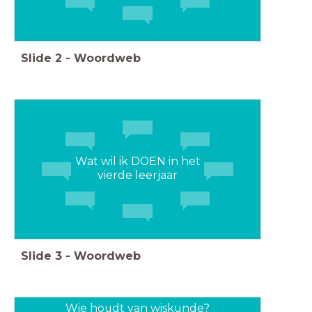
Slide
2
-
Woordweb
Wat wil ik DOEN in het
vierde leerjaar
Slide
3
-
Woordweb
Wie houdt van wiskunde?