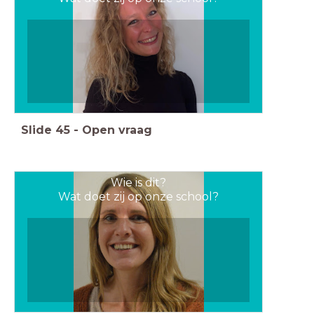
Slide
45
-
Open vraag
Wie is dit?
Wat doet zij op onze school?