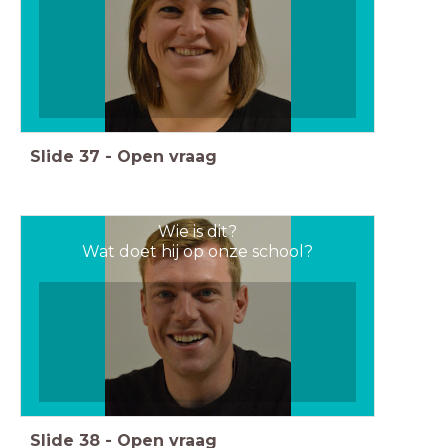
Slide
37
-
Open vraag
Wie is dit?
Wat doet hij op onze school?
Slide
38
-
Open vraag