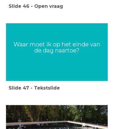
Slide
46
-
Open vraag
Waar moet ik op het einde van
de dag naartoe?
Slide
47
-
Tekstslide