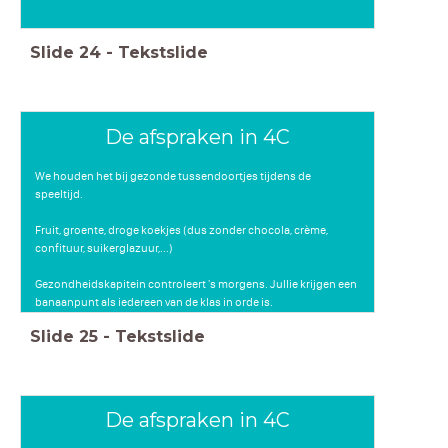
Slide
24
-
Tekstslide
De afspraken in 4C
We houden het bij gezonde tussendoortjes tijdens de
speeltijd.
Fruit, groente, droge koekjes (dus zonder chocola, crème,
confituur, suikerglazuur,...)
Gezondheidskapitein controleert 's morgens. Jullie krijgen een
banaanpunt als iedereen van de klas in orde is.
Slide
25
-
Tekstslide
De afspraken in 4C