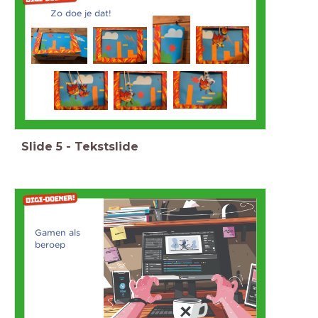
Zo doe je dat!
Slide
5
-
Tekstslide
Gamen als
beroep