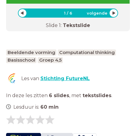
1
/
6
volgende
Slide
1
:
Tekstslide
Beeldende vorming
Computational thinking
Basisschool
Groep 4,5
Les van
Stichting FutureNL
In deze les zitten
6 slides
,
met
tekstslides
.
Lesduur is:
60
min