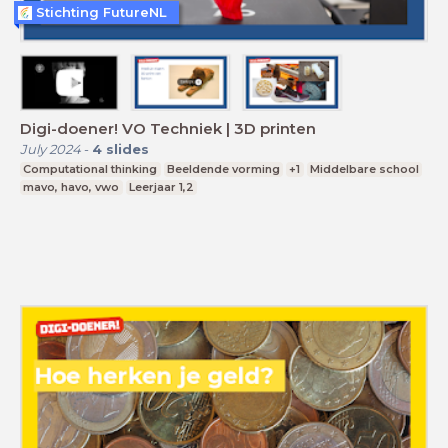
Stichting FutureNL
Digi-doener! VO Techniek | 3D printen
July 2024
-
4
slides
Computational thinking
Beeldende vorming
+1
Middelbare school
mavo, havo, vwo
Leerjaar 1,2