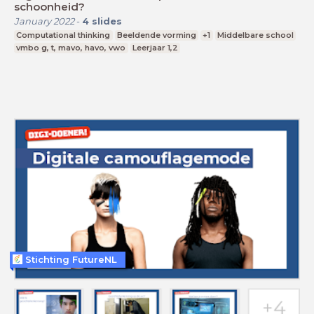
schoonheid?
January 2022
-
4
slides
Computational thinking
Beeldende vorming
+1
Middelbare school
vmbo g, t, mavo, havo, vwo
Leerjaar 1,2
Stichting FutureNL