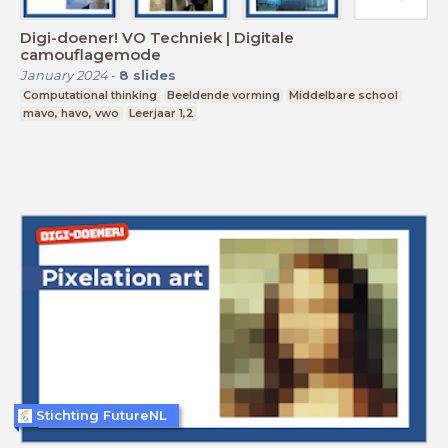
Digi-doener! VO Techniek | Digitale
camouflagemode
January 2024
-
8
slides
Computational thinking
Beeldende vorming
Middelbare school
mavo, havo, vwo
Leerjaar 1,2
Stichting FutureNL