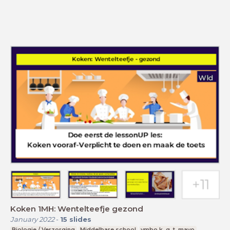
Koken 1MH: Wentelteefje gezond
January 2022
-
15
slides
Biologie / Verzorging
Middelbare school
vmbo k, g, t, mavo