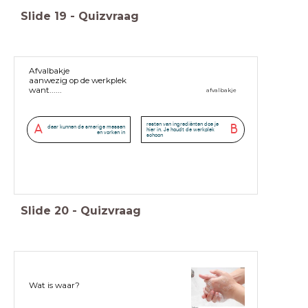
Slide
19
-
Quizvraag
Afvalbakje
aanwezig op de werkplek
want......
afvalbakje
resten van ingrediënten doe je
A
B
daar kunnen de smerige messen
hier in. Je houdt de werkplek
en vorken in
schoon
Slide
20
-
Quizvraag
Wat is waar?