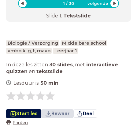
1
/
30
volgende
Slide
1
:
Tekstslide
Biologie / Verzorging
Middelbare school
vmbo k, g, t, mavo
Leerjaar 1
In deze les zitten
30 slides
,
met
interactieve
quizzen
en
tekstslide
.
Lesduur is:
50
min
Start les
Bewaar
Deel
Printen