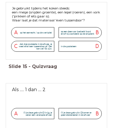
Je gebruikt tijdens het koken steeds:
een mesje (snijden groente), een lepel (roeren), een vork
('prikken of iets gaar is).
Waar laat je dat materiaal 'even tussendoor'?
A
B
op een daarvoor bedoeld bord
op het aanrecht / op de werkplek
en/of bijvoorbeeld op de snijplank
dat doe je steeds in de afwas, je
C
D
wast elke keer tussendoor af. Dat
in de gootsteen
kan wel 10x zijn.
Slide
15
-
Quizvraag
Als ..... 1 dan .... 2
A
B
(1) je deze gebruikt(2) krijg je
(1) je deze gebruikt (2)komen er
zeker een verstopte afvoer
geen etensresten in de afvoer