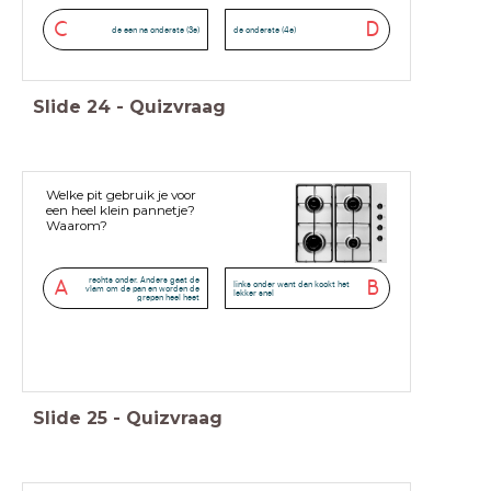
C
D
de een na onderste (3e)
de onderste (4e)
Slide
24
-
Quizvraag
Welke pit gebruik je voor
een heel klein pannetje?
Waarom?
rechts onder. Anders gaat de
A
B
links onder want dan kookt het
vlam om de pan en worden de
lekker snel
grepen heel heet
Slide
25
-
Quizvraag