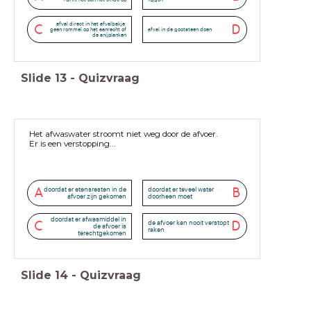
afval direct in het afvalbakje,
C
D
geen rommel op het aanrecht of
afval in de gootsteen doen
de snijplanken
Slide
13
-
Quizvraag
Het afwaswater stroomt niet weg door de afvoer.
Er is een verstopping...
doordat er etensresten in de
doordat er teveel water
A
B
afvoer zijn gekomen
doorheen moet
doordat er afwasmiddel in
de afvoer kan nooit verstopt
C
D
de afvoer is
raken
terechtgekomen
Slide
14
-
Quizvraag