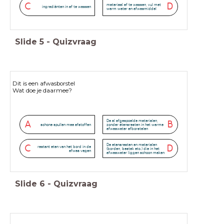
C
D
materiaal af te wassen, vul met
ingrediënten in af te wassen
warm water en afwasmiddel
Slide
5
-
Quizvraag
Dit is een afwasborstel
Wat doe je daarmee?
De al afgespoelde materialen,
A
B
schone spullen mee afstoffen
zonder etensresten in het warme
afwaswater afborstelen
De etensresten en materialen
C
D
restant eten van het bord in de
(borden, bestek etc.) die in het
afwas vegen
afwaswater liggen schoon maken
Slide
6
-
Quizvraag