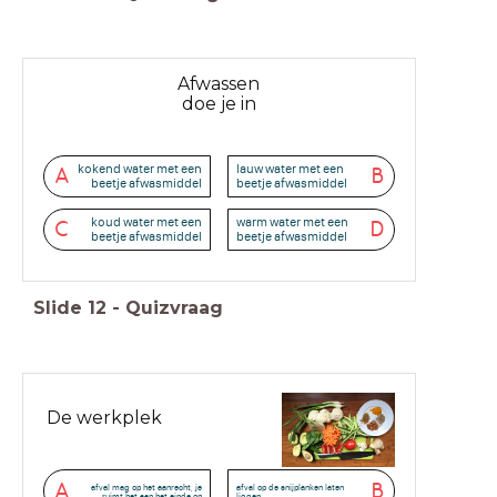
Afwassen
doe je in
kokend water met een
lauw water met een
A
B
beetje afwasmiddel
beetje afwasmiddel
koud water met een
warm water met een
C
D
beetje afwasmiddel
beetje afwasmiddel
Slide
12
-
Quizvraag
De werkplek
A
B
afval mag op het aanrecht, je
afval op de snijplanken laten
ruimt het aan het einde op
liggen