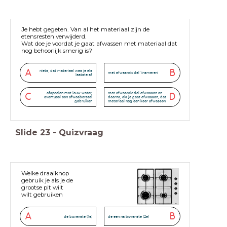
Je hebt gegeten. Van al het materiaal zijn de
etensresten verwijderd.
Wat doe je voordat je gaat afwassen met materiaal dat
nog behoorlijk smerig is?
A
B
niets, dat materiaal was je als
met afwasmiddel 'insmeren'
laatste af
afspoelen met lauw water,
met afwasmiddel afwassen en
C
D
eventueel een afwasborstel
daarna, als je gaat afwassen, dat
gebruiken
materiaal nog een keer afwassen
Slide
23
-
Quizvraag
Welke draaiknop
gebruik je als je de
grootse pit wilt
wilt gebruiken
A
B
de bovenste (1e)
de een na bovenste (2e)