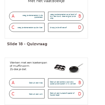
Met het vaatdoekje
veeg je etensresten op je hand of
A
B
veeg je etensresten in de
bijv. een bord, daarna gooi je ze
gootsteen
weg
C
D
veeg je etensresten op de vloer
droog je de afwas af
Slide
18
-
Quizvraag
Werken met een koekenpan
of muffinvorm
Zo doe je dat:
A
B
Gebruik een scherp voorwerp
Gebruik een mes
zodat je de bodem in 1x vernielt
C
D
Gebruik een kunsstof spatel of
Gebruik een vork
houten lepel