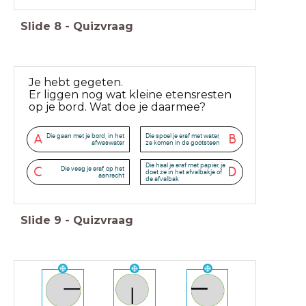
Slide
8
-
Quizvraag
Je hebt gegeten.
Er liggen nog wat kleine etensresten
op je bord. Wat doe je daarmee?
Die gaan met je bord, in het
Die spoel je eraf met water,
A
B
afwaswater
ze komen in de gootsteen
Die haal je eraf met papier, je
Die veeg je eraf, op het
C
D
doet ze in het afvalbakje of
aanrecht
de afvalbak
Slide
9
-
Quizvraag