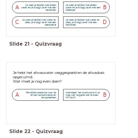
Je wast je handen met alleen
Je wast je handen met alleen
A
B
water en je droogt ze af met een
water en je droogt ze af met een
handdoek
theedoek
Je wast je handen met water en
Je wast je handen met water en
C
D
zeep, je droogt ze af met een
zeep, je droogt ze af met een
vaatdoekje
handdoek
Slide
21
-
Quizvraag
Je hebt het afwaswater weggespoeld en de afwasbak
opgeruimd.
Wat moet je nog even doen?
Het afdekroostertje (voor de
Inderdaad, het is antwoord A Je
A
B
afvoer) schoonmaken en
mag niet vergeten dat te doen
terugplaatsen
Klik op A!
Slide
22
-
Quizvraag