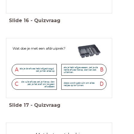
Slide
16
-
Quizvraag
Wat doe je met een afdruiprek?
als je hebt afgewassen, zet je de
A
B
als je de afwas hebt afgedroogd,
natte afwas hierop, dan kan dat
zet je hier alles op
uitlekken
de vuile afwas zet je hierop, dan
C
D
deze wordt gebruikt om alles
pak je het eraf om te gaan
netjes op te ruimen.
afwassen
Slide
17
-
Quizvraag