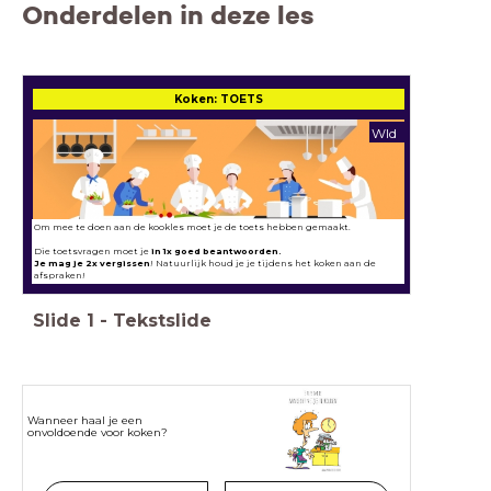
Onderdelen in deze les
Koken: TOETS
Wld
Om mee te doen aan de kookles moet je de toets hebben gemaakt.
Die toetsvragen moet je
in 1x goed beantwoorden.
Je mag je 2x vergissen
! Natuurlijk houd je je tijdens het koken aan de
afspraken!
Slide
1
-
Tekstslide
Wanneer haal je een
onvoldoende voor koken?