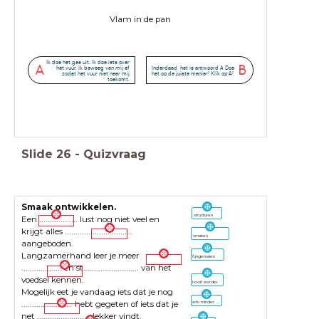
Vlam in de pan
Ik doe het gas uit. Ik doe iets over
A
B
het vuur. Ik beweeg van mij af
Inderdaad, het is antwoord A Doe
zodat het vuur niet naar mij
het op de juiste manier! Klik op A!
toekomt.
Slide
26
-
Quizvraag
Smaak ontwikkelen.
structuren
Een .................. lust nog niet veel en
krijgt alles ................................
smaken
aangeboden.
Langzamerhand leer je meer
fijngemalen
................... en st.......................... van het
voedsel kennen.
nooit eerder
Mogelijk eet je vandaag iets dat je nog
........................ hebt gegeten of iets dat je
iets minder
net ......................... lekker vindt.