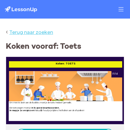
‹
Terug naar zoeken
Koken vooraf: Toets
Koken: TOETS
Wld
Om mee te doen aan de kookles moet je de toets hebben gemaakt.
Die toetsvragen moet je
in 1x goed beantwoorden.
Je mag je 2x vergissen
! Natuurlijk houd je je tijdens het koken aan de afspraken!