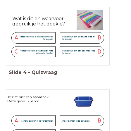
Wat is dit en waarvoor
gebruik je het doekje?
A
B
vaatdoekje om de handen mee af
vaatdoekje om de afwas mee af
te drogen
te drogen
C
D
vaatdoekje om de werkplek mee
vaatdoekje om een pan mee leeg
schoon te houden
te vegen
Slide
4
-
Quizvraag
Je ziet hier een afwasbak.
Deze gebruik je om.....
A
B
schone spullen in te verzamelen
ingrediënten in te bewaren