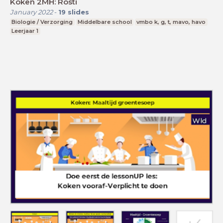
Koken 2MH: Rösti
January 2022
-
19
slides
Biologie / Verzorging
Middelbare school
vmbo k, g, t, mavo, havo
Leerjaar 1