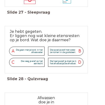
baby
Slide
27
-
Sleepvraag
Je hebt gegeten.
Er liggen nog wat kleine etensresten
op je bord. Wat doe je daarmee?
Die gaan met je bord, in het
Die spoel je eraf met water,
A
B
afwaswater
ze komen in de gootsteen
Die veeg je eraf, op het
Die haal je eraf, je doet ze in
C
D
aanrecht
het afvalbakje/de afvalbak
Slide
28
-
Quizvraag
Afwassen
doe je in