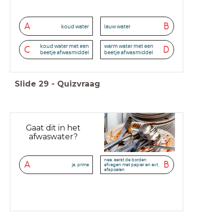
A
B
koud water
lauw water
koud water met een
warm water met een
C
D
beetje afwasmiddel
beetje afwasmiddel
Slide
29
-
Quizvraag
Gaat dit in het
afwaswater?
nee, eerst de borden
A
B
ja, prima
afvegen met papier en evt.
afspoelen