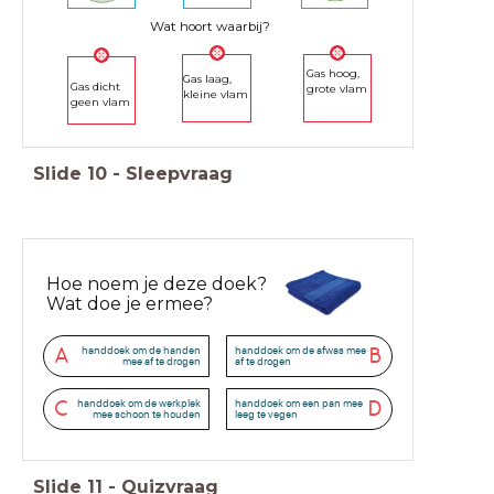
Wat hoort waarbij?
Gas hoog,
Gas laag,
Gas dicht
grote vlam
kleine vlam
geen vlam
Slide
10
-
Sleepvraag
Hoe noem je deze doek?
Wat doe je ermee?
handdoek om de handen
handdoek om de afwas mee
A
B
mee af te drogen
af te drogen
handdoek om de werkplek
handdoek om een pan mee
C
D
mee schoon te houden
leeg te vegen
Slide
11
-
Quizvraag