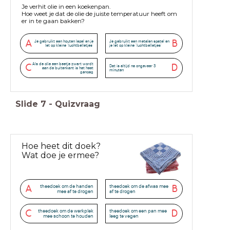
Je verhit olie in een koekenpan.
Hoe weet je dat de olie de juiste temperatuur heeft om
er in te gaan bakken?
A
B
Je gebruikt een houten lepel en je
Je gebruikt een metalen spatel en
let op kleine 'luchtbelletjes'
je let op kleine 'luchtbelletjes'
Als de olie een beetje zwart wordt
C
D
Dat is altijd na ongeveer 3
aan de buitenkant is het heet
minuten
genoeg
Slide
7
-
Quizvraag
Hoe heet dit doek?
Wat doe je ermee?
theedoek om de handen
theedoek om de afwas mee
A
B
mee af te drogen
af te drogen
theedoek om de werkplek
theedoek om een pan mee
C
D
mee schoon te houden
leeg te vegen