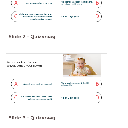
A
B
Als bestek (messen, spatels etc)
Als de werkplek smerig is
op het aanrecht liggen
Als je iets doet waardoor het eten
C
D
niet lekker wordt (bijv. expres
A B en C zijn goed
teveel zout toevoegen)
Slide
2
-
Quizvraag
Wanneer haal je een
onvoldoende voor koken?
A
B
Als je spullen opruimt die NIET
Als je knoeit met het voedsel
schoon zijn
C
D
Als je met een vork / mes / iets
A B en C zijn goed
scherpt in een pan werkt
Slide
3
-
Quizvraag