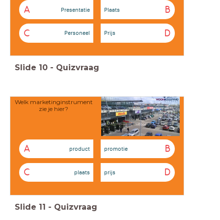
A
B
Presentatie
Plaats
C
D
Personeel
Prijs
Slide
10
-
Quizvraag
Welk marketinginstrument
zie je hier?
A
B
product
promotie
C
D
plaats
prijs
Slide
11
-
Quizvraag