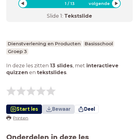
1
/
13
volgende
Slide
1
:
Tekstslide
Dienstverlening en Producten
Basisschool
Groep 3
In deze les zitten
13 slides
,
met
interactieve
quizzen
en
tekstslides
.
Start les
Bewaar
Deel
Printen
Onderdelen in deze les