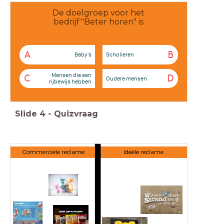
De doelgroep voor het
bedrijf "Beter horen" is
A
B
Baby's
Scholieren
Mensen die een
C
D
Oudere mensen
rijbewijs hebben
Slide
4
-
Quizvraag
Commerciële reclame
Ideële reclame
Commerciële reclame
Ideële reclame