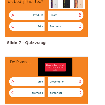
dit bedrijf hier toe?
A
B
Product
Plaats
C
D
Prijs
Promotie
Slide
7
-
Quizvraag
De P van.......
Deze video is niet
meer beschikbaar
explain
A
B
prijs
presentatie
C
D
promotie
personeel