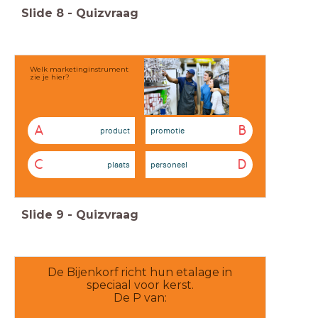
Slide
8
-
Quizvraag
Welk marketinginstrument
zie je hier?
A
B
product
promotie
C
D
plaats
personeel
Slide
9
-
Quizvraag
De Bijenkorf richt hun etalage in
speciaal voor kerst.
De P van: