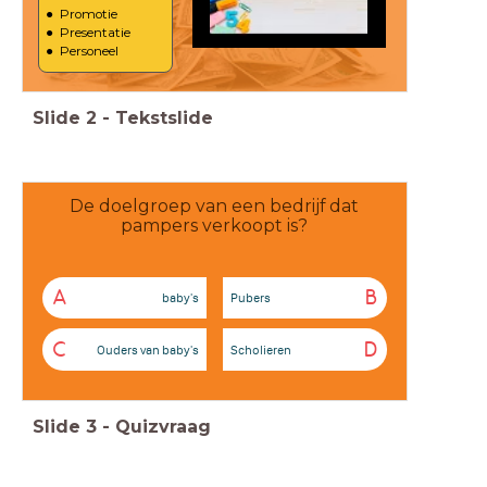
Promotie
Presentatie
Personeel
Slide
2
-
Tekstslide
De doelgroep van een bedrijf dat
pampers verkoopt is?
A
B
baby's
Pubers
C
D
Ouders van baby's
Scholieren
Slide
3
-
Quizvraag