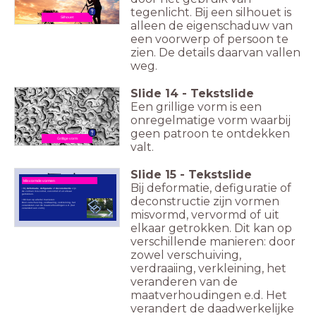
tegenlicht. Bij een silhouet is
Silhouet
alleen de eigenschaduw van
een voorwerp of persoon te
zien. De details daarvan vallen
weg.
Slide
14
-
Tekstslide
Een grillige vorm is een
onregelmatige vorm waarbij
geen patroon te ontdekken
Grillige vorm
valt.
Slide
15
-
Tekstslide
Misvormde vormen
Bij deformatie, defiguratie of
• Bij
deformatie
,
defiguratie
of
deconstructie
zijn
de vormen misvormd, vervormd of uit elkaar
getrokken.
deconstructie zijn vormen
• Dit kan op allerlei manieren:
Door verschuiving, verdraaiing, verkleining, het
veranderen van de maatverhoudingen e.d. (het
verandert een vorm).
misvormd, vervormd of uit
elkaar getrokken. Dit kan op
verschillende manieren: door
zowel verschuiving,
verdraaiing, verkleining, het
veranderen van de
maatverhoudingen e.d. Het
verandert de daadwerkelijke