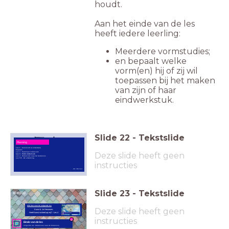
houdt.
Aan het einde van de les
heeft iedere leerling:
Meerdere vormstudies;
en bepaalt welke
vorm(en) hij of zij wil
toepassen bij het maken
van zijn of haar
eindwerkstuk.
Slide
22
-
Tekstslide
Planning
Les 1 - Kunstvorm & onderwerp
bepalen
Deze slide heeft geen
Les 2 - Materiaal onderzoek
Les 3 - Vorm onderzoek
Les 4 - Onderzoek naar de betekenis
Les 5/6 - De uitwerking
instructies
Beeld: Publiek Domein
Slide
23
-
Tekstslide
klik hier voor de volgende les
Deze slide heeft geen
Kunst & Je Hersenen:
Heeft kunst invloed op mij? - Les 4
instructies
Einde van de les
Volgende les: Onderzoek naar de betekenis.