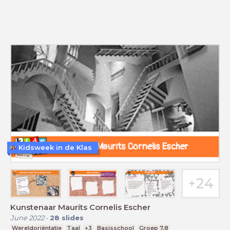
Kidsweek in de Klas
Kunstenaar Maurits Cornelis Escher
June 2022
-
28
slides
Wereldoriëntatie
Taal
+3
Basisschool
Groep 7,8