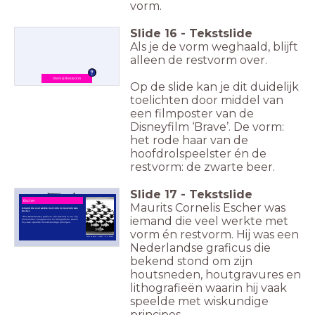
vorm.
Slide
16
-
Tekstslide
Als je de vorm weghaald, blijft
alleen de restvorm over.
Vorm & Restvorm
Op de slide kan je dit duidelijk
toelichten door middel van
een filmposter van de
Disneyfilm ‘Brave’. De vorm:
het rode haar van de
hoofdrolspeelster én de
restvorm: de zwarte beer.
Slide
17
-
Tekstslide
Escher
Maurits Cornelis Escher was
Iemand die veel werkte met vorm én restvorm was
Escher.
iemand die veel werkte met
• Een Nederlandse graficus, die bekend is om zijn
houtsneden, houtgravures en lithografieën, waarin
hij vaak speelde met wiskundige principes.
vorm én restvorm. Hij was een
Lucht en water I (1938) - M.C. Escher
Nederlandse graficus die
bekend stond om zijn
houtsneden, houtgravures en
lithografieën waarin hij vaak
speelde met wiskundige
principes.