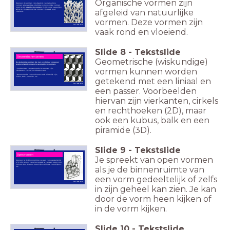
Organische vormen zijn
Wanneer de vormen zijn afgeleid van natuurlijke
vormen; plantaardige, dierlijke en menselijke vormen
noem je dit ​
organische vormen
. Ze lijken op natuurlijke
afgeleid van natuurlijke
wijze te zijn gegroeid. De vormen zijn vaak rond,
vloeiend.
vormen. Deze vormen zijn
Beeld: Publiek Domein
vaak rond en vloeiend.
Slide
8
-
Tekstslide
Geometrische vormen
Geometrische (wiskundige)
De wiskundige vormen die met een liniaal en passer
getekend worden noem je geometrische vormen.
vormen kunnen worden
• Voorbeelden van geometrische vormen zijn:
vierkanten, cirkels, rechthoeken ect.
• Geometrische vormen kunnen ook ruimtelijk zijn;
kubus, balk, piramide, etc.
getekend met een liniaal en
Beeld: Publiek Domein
een passer. Voorbeelden
hiervan zijn vierkanten, cirkels
en rechthoeken (2D), maar
ook een kubus, balk en een
piramide (3D).
Slide
9
-
Tekstslide
Open vormen
Je spreekt van open vormen
Wanneer je de binnenruimte van een vorm gedeeltelijk
of in zijn geheel kan zien spreek je van een open vorm.
Je kunt door de vorm heen kijken of in de vorm kijken.,
als je de binnenruimte van
etc.
een vorm gedeeltelijk of zelfs
Beeld: Publiek Domein
in zijn geheel kan zien. Je kan
door de vorm heen kijken of
in de vorm kijken.
Slide
10
-
Tekstslide