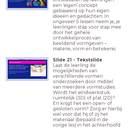
nemen je stap voor stap mee door
het gehele ontwikkelproces.
een ‘eigen’ concept
Beeld: Publiek Domein
gebaseerd op hun eigen
ideeën en gedachten. In
ongeveer 5 lessen neem je, je
leerlingen stap voor stap mee
door het gehele
ontwikkelproces van
beeldend vormgeven –
materie, vorm en betekenis.
Slide
21
-
Tekstslide
Vorm onderzoek
Laat de leerling de
Onderzoek de mogelijkheden van
verschillende vormen d.m.v. verschillende
vormstudies. Hou hierbij het materiaal
mogelijkheden van
(bepaald in les 2) in je achterhoofd!
Bijvoorbeeld: Wordt het werk ruimtelijk (3D)
of plat (2D)? En krijgt het een open- of
gesloten vorm?
verschillende vormen
Beeld: Publiek Domein
onderzoeken door middel
van meerdere vormstudies.
Wordt het eindwerkstuk
ruimtelijk (3D) of plat (2D)?
En krijgt het een open- of
gesloten vorm? Zorg er hierbij
wel voor dat hij of zij het
materiaal (bepaald in de
vorige les) in het achterhoofd