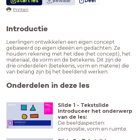
Start les
Bewaar
Deel
Printen
Introductie
Leerlingen ontwikkelen een eigen concept
gebaseerd op eigen ideeën en gedachten. Ze
houden rekening met het idee (het concept), het
materiaal, de vorm en de betekenis. Dit zijn de
drie onderdelen (betekenis, vorm en materie) die
van belang zijn bij het beeldend werken.
Onderdelen in deze les
Slide
1
-
Tekstslide
Een les van
Randy
Introduceer het onderwerp
Markx (Creative
Business-Student)
in
opdracht van Beeld &
Geluid.
van de les:
De beeldaspecten:
Kunst heeft een vorm
Les 3 - Kunst & Vorm
compositie, vorm en ruimte.