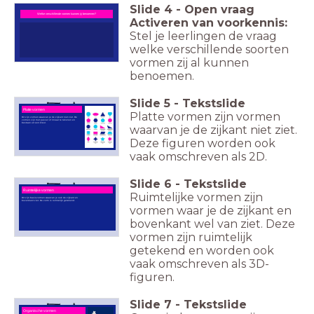
Slide
4
-
Open vraag
Welke verschillende vormen kunnen jij benoemen?
Activeren van voorkennis:
Stel je leerlingen de vraag
welke verschillende soorten
vormen zij al kunnen
benoemen.
Slide
5
-
Tekstslide
Platte vormen
Platte vormen zijn vormen
​Dit zijn vormen waarvan je de zijkant niet ziet. De
vormen zijn met passer of liniaal te tekenen en
bestaan uit een kleur.
waarvan je de zijkant niet ziet.
Deze figuren worden ook
vaak omschreven als 2D.
Slide
6
-
Tekstslide
Ruimtelijke vormen
Ruimtelijke vormen zijn
Dit zijn basisvormen waarvan je ook de zijkant en
bovenkant ziet. De vorm is ruimtelijk getekend.
vormen waar je de zijkant en
bovenkant wel van ziet. Deze
vormen zijn ruimtelijk
getekend en worden ook
vaak omschreven als 3D-
figuren.
Slide
7
-
Tekstslide
Organische vormen