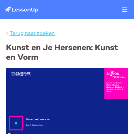
‹
Terug naar zoeken
Kunst en Je Hersenen: Kunst
en Vorm
Een les van
Randy
Markx (Creative
Business-Student)
in
opdracht van Beeld &
Geluid.
Kunst heeft een vorm
Les 3 - Kunst & Vorm