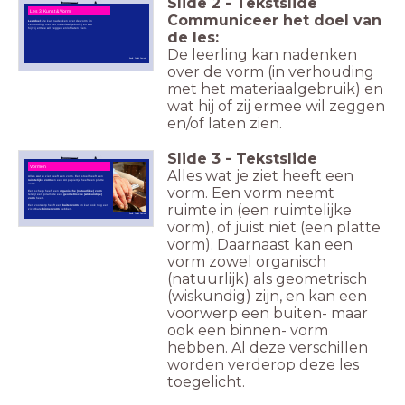
Slide
2
-
Tekstslide
Les 3: Kunst & Vorm
Communiceer het doel van
Leerdoel
: Je kan nadenken over de vorm (in
verhouding met het materiaalgebruik) en wat
hij/zij ermee wil zeggen en/of laten zien.
de les:
De leerling kan nadenken
Beeld: Publiek Domein
over de vorm (in verhouding
met het materiaalgebruik) en
wat hij of zij ermee wil zeggen
en/of laten zien.
Slide
3
-
Tekstslide
Vormen
Alles wat je ziet heeft een
Alles wat je ziet heeft een vorm. Een stoel heeft een
ruimtelijke vorm
en een A4 papiertje heeft een platte
vorm.
vorm. Een vorm neemt
Een schelp heeft een
organische (natuurlijke) vorm
terwijl een piramide een
geometrische (wiskundige)
vorm
heeft.
ruimte in (een ruimtelijke
Een voorwerp heeft een
buitenvorm
en kan ook nog een
zichtbare
binnenvorm
hebben.
Beeld: Publiek Domein
vorm), of juist niet (een platte
vorm). Daarnaast kan een
vorm zowel organisch
(natuurlijk) als geometrisch
(wiskundig) zijn, en kan een
voorwerp een buiten- maar
ook een binnen- vorm
hebben. Al deze verschillen
worden verderop deze les
toegelicht.