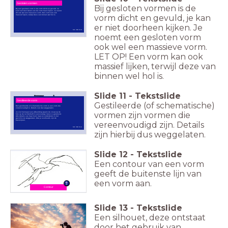
Gesloten vormen
Bij gesloten vormen is de
Bij een gesloten vorm is de vorm dicht en gevuld. Je
kunt niet door delen van de vorm heen kijken. Je noemt
dit ook wel een massieve vorm. Een vorm kan ook
vorm dicht en gevuld, je kan
massief lijken, terwijl deze van binnen wel hol is.
er niet doorheen kijken. Je
Beeld: Publiek Domein
noemt een gesloten vorm
ook wel een massieve vorm.
LET OP! Een vorm kan ook
massief lijken, terwijl deze van
binnen wel hol is.
Slide
11
-
Tekstslide
Gestileerde vorm
Gestileerde (of schematische)
Een gestileerde of schematische vorm is een vorm die
vereenvoudigd is. Details zijn dan weggelaten.
vormen zijn vormen die
Je ziet hiernaast een afbeelding waarin de vrouw op de
foto op de rechterhelft in eenvoudige lijnen is getekend.
Alle details van haar huid, haar en onderdelen in het
gezicht zijn weggelaten. Wat je overhoudt, zijn de
basislijnen.
vereenvoudigd zijn. Details
Beeld: Publiek Domein
zijn hierbij dus weggelaten.
Slide
12
-
Tekstslide
Een contour van een vorm
geeft de buitenste lijn van
een vorm aan.
Contour
Slide
13
-
Tekstslide
Een silhouet, deze ontstaat
door het gebruik van