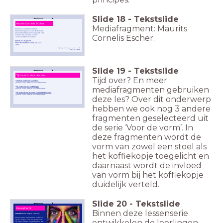
Slide
18
-
Tekstslide
Maurits Cornelis Escher
Mediafragment: Maurits
Escher is misschien wel de
bekendste graficus van Nederland.
Hij maakte figuren die eigenlijk niet
Cornelis Escher.
kunnen. Hij noemde ze zelf
'onbestaanbare situaties'.
Bekijk het fragment
Bron: Het Klokhuis - NTR, 26 april
2018
Regelmatige vlakverdeling met hagedissen, nr. 25
(1939) - M.C. Escher
Slide
19
-
Tekstslide
Tijd over? - Voor de vorm
Tijd over? En meer
•
Voor de vorm van een stoel
Voor de vorm - NTR, 22 november 2020
mediafragmenten gebruiken
•
De vorm van het koffiekopje
Voor de vorm - NTR, 8 november 2020
•
De invloed van de vorm van het koffiekopje
Voor de vorm - NTR, 8 november 2020
deze les? Over dit onderwerp
hebben we ook nog 3 andere
fragmenten geselecteerd uit
de serie ‘Voor de vorm’. In
deze fragmenten wordt de
vorm van zowel een stoel als
het koffiekopje toegelicht en
daarnaast wordt de invloed
van vorm bij het koffiekopje
duidelijk verteld.
Slide
20
-
Tekstslide
De opdracht
Binnen deze lessenserie
Ontwikkel een 'eigen' concept
Binnen deze lessenserie ontwikkel
ontwikkelen de leerlingen
jij een 'eigen' concept gebaseerd
op eigen ideeën en gedachten. We