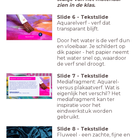
zien in de klas.
Slide
6
-
Tekstslide
Aquarelverf - verf dat
transparant blijft.
Aquarelverf
Door het water is de verf dun
en vloeibaar. Je schildert op
dik papier - het papier neemt
het water snel op, waardoor
de verf snel droogt.
Slide
7
-
Tekstslide
Aquarel- versus plakkaatverf
Mediafragment: Aquarel-
Aquarelverf is een wateroplosbare verf. Plakkaatverf is
een dekkende verfsoort dat geschikt is voor papier en
het droogt mat op.
Eigenlijk is het het bindmiddel het
versus plakaatverf. Wat is
grote verschil. In aquarelverf is het bindmiddel
arabisch
gom
en bij plakkaatverf is dat
dextrine
. Het bind middel
houdt het pigment (de kleur) bij elkaar en zorgt dat het
goed opdroogt.
eigenlijk het verschil? Het
Bekijk het fragment
Bron: Het Klokhuis - NPS, 7 februari 2002
Beeld: Publiek Domein
mediafragment kan ter
inspiratie voor het
eindwerkstuk worden
gebruikt.
Slide
8
-
Tekstslide
Fluweel - een zachte, fijne en