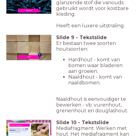
glanzende stof die vanouds
gebruikt wordt voor kostbare
Fluweel
kleding.
Heeft een luxere uitstraling.
Slide
9
-
Tekstslide
Er bestaan twee soorten
houtsoorten:
Hout
Hardhout - komt van
bomen waar bladeren
aan groeien.
Naaldhout - komt van
naaldbomen.
Naaldhout is eenvoudiger te
bewerken - vb: vurenhout,
grenenhout en douglashout.
Slide
10
-
Tekstslide
Werken met hout
Mediafragment: Werken met
Met hout kun je heel veel doen.
Bekijk
dit fragment
(Het Klokhuis - NOS, 9 juni
1994) voor het opdoen van inspiratie
hout. Het mediafragment kan
voor jouw eindwerkstuk.