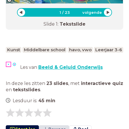
1
/
23
volgende
Slide
1
:
Tekstslide
Kunst
Middelbare school
havo, vwo
Leerjaar 3-6
Les van
Beeld & Geluid Onderwijs
In deze les zitten
23 slides
,
met
interactieve quiz
en
tekstslides
.
Lesduur is:
45
min