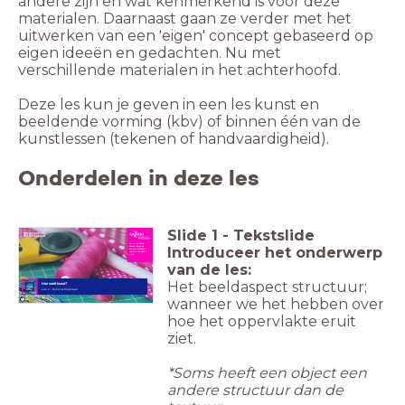
andere zijn en wat kenmerkend is voor deze
materialen. Daarnaast gaan ze verder met het
uitwerken van een 'eigen' concept gebaseerd op
eigen ideeën en gedachten. Nu met
verschillende materialen in het achterhoofd.
Deze les kun je geven in een les kunst en
beeldende vorming (kbv) of binnen één van de
kunstlessen (tekenen of handvaardigheid).
Onderdelen in deze les
Slide
1
-
Tekstslide
Een les van
Randy
Introduceer het onderwerp
Markx (Creative
Business-Student)
in
opdracht van Beeld &
Geluid.
van de les:
Het beeldaspect structuur;
Hoe voelt kunst?
Les 2 - Kunst & Materiaal
wanneer we het hebben over
hoe het oppervlakte eruit
ziet.
*Soms heeft een object een
andere structuur dan de