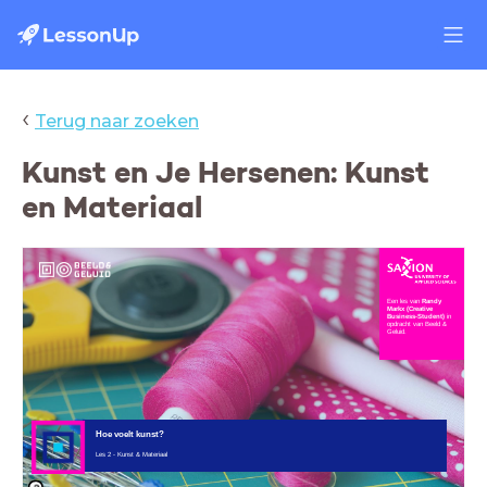
‹
Terug naar zoeken
Kunst en Je Hersenen: Kunst
en Materiaal
Een les van
Randy
Markx (Creative
Business-Student)
in
opdracht van Beeld &
Geluid.
Hoe voelt kunst?
Les 2 - Kunst & Materiaal