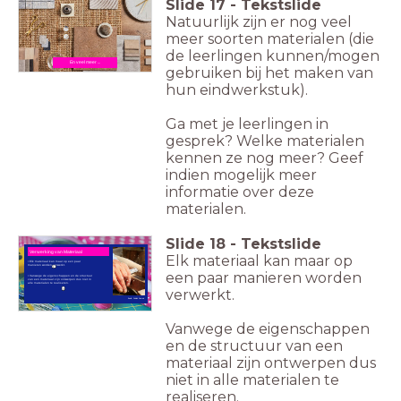
Slide
17
-
Tekstslide
Natuurlijk zijn er nog veel
meer soorten materialen (die
de leerlingen kunnen/mogen
En veel meer ...
gebruiken bij het maken van
hun eindwerkstuk).
Ga met je leerlingen in
gesprek? Welke materialen
kennen ze nog meer? Geef
indien mogelijk meer
informatie over deze
materialen.
Slide
18
-
Tekstslide
Verwerking van Materiaal
Elk materiaal kan maar op
• Elk materiaal kan maar op een paar
manieren worden verwerkt.
een paar manieren worden
• Vanwege de eigenschappen en de structuur
van een materiaal zijn ontwerpen dus niet in
alle materialen te realiseren.
verwerkt.
Beeld: Publiek Domein
Vanwege de eigenschappen
en de structuur van een
materiaal zijn ontwerpen dus
niet in alle materialen te
realiseren.