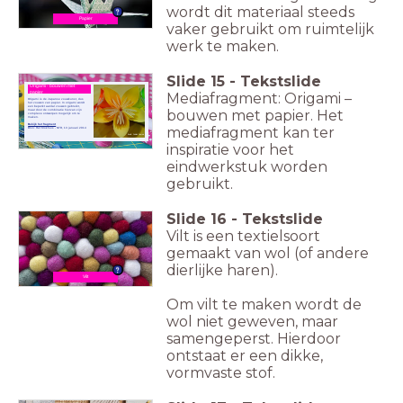
wordt dit materiaal steeds
Papier
vaker gebruikt om ruimtelijk
werk te maken.
Slide
15
-
Tekstslide
Origami - bouwen met
Mediafragment: Origami –
papier
Origami is de Japanse vouwkunst, dus
het vouwen van papier. In origami wordt
een beperkt aantal vouwen gebruikt,
bouwen met papier. Het
maar door de combinatie hiervan zijn
complexe ontwerpen mogelijk om te
maken.
Bekijk het fragment
mediafragment kan ter
Bron: Het Klokhuis - NTR, 13 januari 2014
Beeld: Publiek Domein
inspiratie voor het
eindwerkstuk worden
gebruikt.
Slide
16
-
Tekstslide
Vilt is een textielsoort
gemaakt van wol (of andere
dierlijke haren).
Vilt
Om vilt te maken wordt de
wol niet geweven, maar
samengeperst. Hierdoor
ontstaat er een dikke,
vormvaste stof.