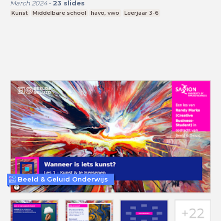
March 2024
-
23
slides
Kunst
Middelbare school
havo, vwo
Leerjaar 3-6
Beeld & Geluid Onderwijs