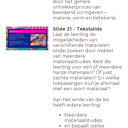
door het gehele
ontwikkelproces van
beeldend vormgeven –
materie, vorm en betekenis.
Slide
21
-
Tekstslide
Materiaal onderzoek
Laat de leerling de
Het materiaal is bepalend voor je
kunstwerk. Onderzoek daarom de
mogelijkheden van verschillende
mogelijkheden van
materialen door middel van meerdere
materiaalstudies.
Aan het einde van de les heb je:
- Meerdere materiaalstudies;
verschillende materialen
- en bepaalt welke materialen je wilt gaan
gebruiken.
Beeld: Publiek Domein
onderzoeken door middel
van meerdere
materiaalstudies. Kiest de
leerling voor een of meerdere
harde materialen? Of juist
zachte materialen? En welke
toepassingen kun je allemaal
met een soort materiaal?
Aan het einde van de les
heeft iedere leerling:
Meerdere
materiaalstudies;
en bepaalt welke