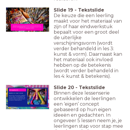
Slide
19
-
Tekstslide
De keuze die een leerling
maakt voor het materiaal van
zijn of haar eindwerkstuk
De keuze van het materiaal bepaalt voor een groot deel de
uiterlijke
verschijningsvorm
van een kunstwerk en kan zo ook
invloed op de
betekenis
hebben.
bepaalt voor een groot deel
de uiterlijke
verschijningsvorm (wordt
verder behandeld in les 3:
kunst & vorm). Daarnaast kan
het materiaal ook invloed
hebben op de betekenis
(wordt verder behandeld in
les 4: kunst & betekenis).
Slide
20
-
Tekstslide
De opdracht
Binnen deze lessenserie
Ontwikkel een 'eigen' concept
Binnen deze lessenserie ontwikkel
ontwikkelen de leerlingen
jij een 'eigen' concept gebaseerd
op eigen ideeën en gedachten. We
nemen je stap voor stap mee door
het gehele ontwikkelproces.
een ‘eigen’ concept
Beeld: Publiek Domein
gebaseerd op hun eigen
ideeën en gedachten. In
ongeveer 5 lessen neem je, je
leerlingen stap voor stap mee