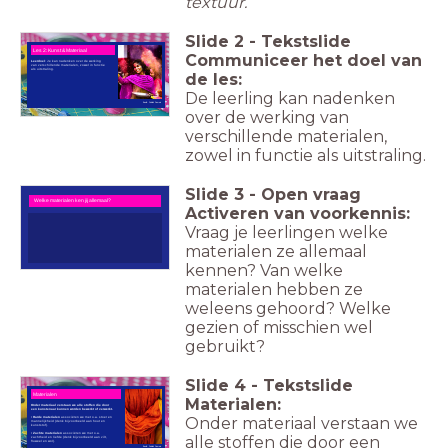
textuur.
Slide
2
-
Tekstslide
Les 2: Kunst & Materiaal
Communiceer het doel van
Leerdoel
: Je kan nadenken over de werking
van verschillende materialen, zowel in functie
als uitstraling.
de les:
De leerling kan nadenken
Beeld: Publiek Domein
over de werking van
verschillende materialen,
zowel in functie als uitstraling.
Slide
3
-
Open vraag
Welke materialen ken jij allemaal?
Activeren van voorkennis:
Vraag je leerlingen welke
materialen ze allemaal
kennen? Van welke
materialen hebben ze
weleens gehoord? Welke
gezien of misschien wel
gebruikt?
Slide
4
-
Tekstslide
Materialen
Materialen:
Onder materiaal verstaan we alle stoffen die door
een kunstenaar kunnen worden bewerkt of verwerkt.
Onder materiaal verstaan we
• Harde materialen
associëren we met o.a. stoer en
mannelijkheid (denk bijvoorbeeld aan hout en
kunststof).
• Zachte materialen
associëren we met o.a.
alle stoffen die door een
zachtheid en liefde (denk bijvoorbeeld aan vilt,
fluweel en wol).
Beeld: Publiek Domein