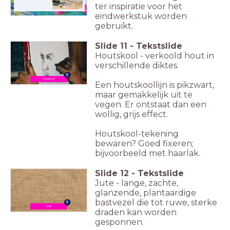
ter inspiratie voor het
Beeld: Publiek Domein
eindwerkstuk worden
gebruikt.
Slide
11
-
Tekstslide
Houtskool - verkoold hout in
verschillende diktes.
Houtskool
Een houtskoollijn is pikzwart,
maar gemakkelijk uit te
vegen. Er ontstaat dan een
wollig, grijs effect.
Houtskool-tekening
bewaren? Goed fixeren;
bijvoorbeeld met haarlak.
Slide
12
-
Tekstslide
Jute - lange, zachte,
glanzende, plantaardige
bastvezel die tot ruwe, sterke
Jute
draden kan worden
gesponnen.