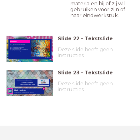
materialen hij of zij wil
gebruiken voor zijn of
haar eindwerkstuk.
Slide
22
-
Tekstslide
Planning
Les 1 - Kunstvorm & onderwerp
bepalen
Deze slide heeft geen
Les 2 - Materiaal onderzoek
Les 3 - Vorm onderzoek
Les 4 - Onderzoek naar de betekenis
Les 5/6 - De uitwerking
instructies
Beeld: Publiek Domein
Slide
23
-
Tekstslide
klik hier voor de volgende les
Deze slide heeft geen
Kunst & Je Hersenen:
Kunst heeft een vorm - Les 3
instructies
Einde van de les
Volgende les: Onderzoek naar de vorm.