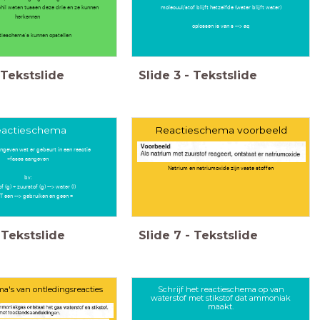
chil weten tussen deze drie en ze kunnen
molecuul/stof blijft hetzelfde (water blijft water)
herkennen
oplossen is van s --> aq
tieschema's kunnen opstellen
Tekstslide
Slide
3
-
Tekstslide
actieschema
Reactieschema voorbeeld
ngeven wat er gebeurt in een reactie
..
+fases aangeven
Natrium en natriumoxide zijn vaste stoffen
bv:
 (g) + zuurstof (g) --> water (l)
T een --> gebruiken en geen =
Tekstslide
Slide
7
-
Tekstslide
a's van ontledingsreacties
Schrijf het reactieschema op van
waterstof met stikstof dat ammoniak
maakt.
k