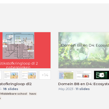
kstofkringloop dl2
Domein B8 en D4: Ecosys
5
-
18
slides
May 2023
-
11
slides
Middelbare school
havo
4