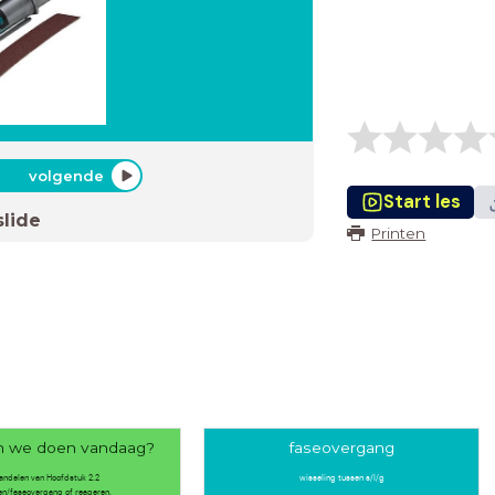
volgende
Start les
slide
Printen
n we doen vandaag?
faseovergang
andelen van Hoofdstuk 2.2
wisseling tussen s/l/g
n/faseovergang of reageren.