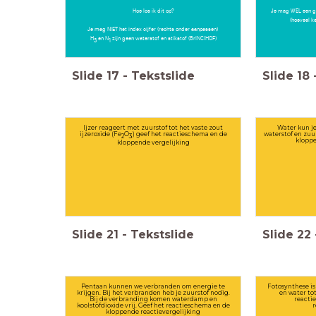
Hoe los ik dit op?
Je mag WEL een get
(hoeveel k
Je mag NIET het index cijfer (rechts onder aanpassen)
H
en N
zijn geen waterstof en stikstof (BrINClHOF)
3
1
Slide
17
-
Tekstslide
Slide
18
Ijzer reageert met zuurstof tot het vaste zout
Water kun je
ijzeroxide (Fe
O
) geef het reactieschema en de
waterstof en zuu
2
3
kloppe
kloppende vergelijking
Slide
21
-
Tekstslide
Slide
22
Pentaan kunnen we verbranden om energie te
Fotosynthese is
krijgen. Bij het verbranden heb je zuurstof nodig.
en water tot
Bij de verbranding komen waterdamp en
reacti
koolstofdioxide vrij. Geef het reactieschema en de
r
kloppende reactievergelijking