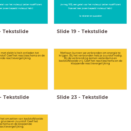
al voor het molecuul zetten =coëfficient
Je mag WEL een getal voor het molecuul zetten =coëfficient
eer je een bepaald molecuul hebt)
(hoeveel keer je een bepaald molecuul hebt)
Is rekenen en puzzelen
-
Tekstslide
Slide
19
-
Tekstslide
 met elektriciteit ontleden tot
Methaan kunnen we verbranden om energie te
rstof. Geef het reactieschema en de
krijgen. Bij het verbranden heb je zuurstof nodig.
nde reactievergelijking
Bij de verbranding komen waterdamp en
koolstofdioxide vrij. Geef het reactieschema en de
kloppende reactievergelijking
-
Tekstslide
Slide
23
-
Tekstslide
 het omzetten van koolstofdioxide
 glucose en zuurstof. Geef het
eschema en de kloppende
eactievergelijking.