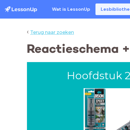
Wat is LessonUp
Lesbiblioth
‹
Terug naar zoeken
Reactieschema + 
Hoofdstuk 2