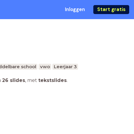
Inloggen
Start gratis
ddelbare school
vwo
Leerjaar 3
n
26 slides
,
met
tekstslides
.