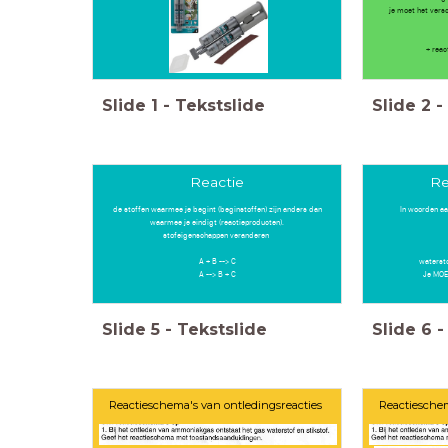
je moet het vers
+ reac
Slide
1
-
Tekstslide
Slide
2
-
Reactie
Re
de stoffen waarmee je begint (beginstoffen) zijn anders dan
In woorden aa
waarmee je eindigt (reactieproducten).
stofeigenschappen veranderen
A + B --> C
waterstof
A --> B + C
Je MOE
Slide
5
-
Tekstslide
Slide
6
-
Reactieschema's van ontledingsreacties
Reactieschem
k