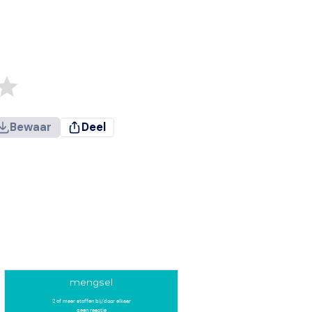
Bewaar
Deel
mengsel
2 of meer stoffen bij/door elkaar
geen reactie