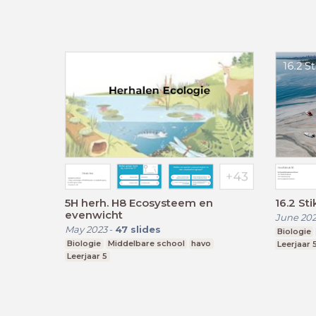
5H herh. H8 Ecosysteem en
16.2 St
evenwicht
June 20
May 2023
-
47
slides
Biologie
Biologie
Middelbare school
havo
Leerjaar 
Leerjaar 5