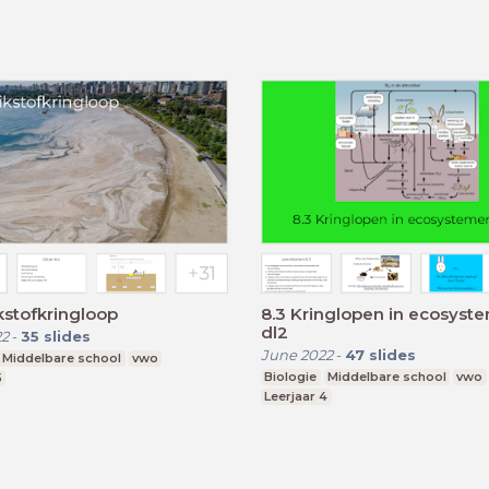
ikstofkringloop
8.3 Kringlopen in ecosyst
dl2
22
-
35
slides
June 2022
-
47
slides
Middelbare school
vwo
Biologie
Middelbare school
vwo
5
Leerjaar 4