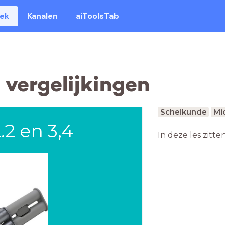
eek
Kanalen
aiToolsTab
vergelijkingen
Scheikunde
Mi
.2 en 3,4
In deze les zitte