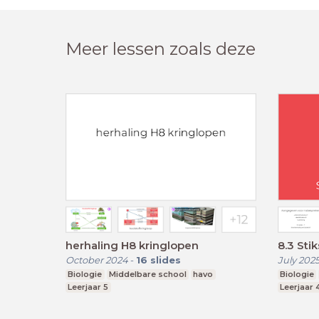
Meer lessen zoals deze
herhaling H8 kringlopen
8.3 Sti
October 2024
-
16
slides
July 202
Biologie
Middelbare school
havo
Biologie
Leerjaar 5
Leerjaar 