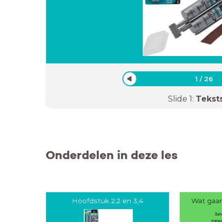
1
/
26
Slide
1
:
Tekst
Onderdelen in deze les
Hoofdstuk 2.2 en 3,4
Wat gaa
Beh
menge