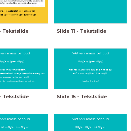
(g) --> waterstof (g) + Stikstof (g)
ide (g) --> stikstof (g) + zuurstof (g)
-
Tekstslide
Slide
11
-
Tekstslide
 van massa behoud
Wet van massa behoud
H
(g)+ N
(g) --> NH
(g)
H
(g)+ N
(g) --> NH
(g)
2
2
3
2
2
3
hebben nu een probleem.
Hier heb ik 2 H voor de pijl en 3 H na de pijl
massabehoud moet je massa links evengroot
en 2 N voor de pijl en 1 N na de pijl
ls de massa rechts van de pijl.
 in de reactie stopt komt er ook uit.
Hoe los ik dit op?
-
Tekstslide
Slide
15
-
Tekstslide
 van massa behoud
Wet van massa behoud
(g)+ .... N
(g) --> .... NH
(g)
3 H
(g)+ 1 N
(g) --> 2 NH
(g)
2
2
3
2
2
3