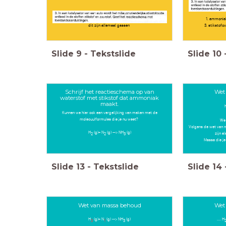
1. ammoniak 
dit zijn allemaal gassen
3. stikstofox
Slide
9
-
Tekstslide
Slide
10
Schrijf het reactieschema op van
Wet
waterstof met stikstof dat ammoniak
maakt.
Kunnen we hier ook een vergelijking van maken met de
molecuulformules die je nu weet?
We 
Volgens de wet van 
H
(g)+ N
(g) --> NH
(g)
2
2
3
zijn a
Massa die je
Slide
13
-
Tekstslide
Slide
14
Wet van massa behoud
Wet
H
(g)+ N
(g) --> NH
(g)
.... H
3
1
3