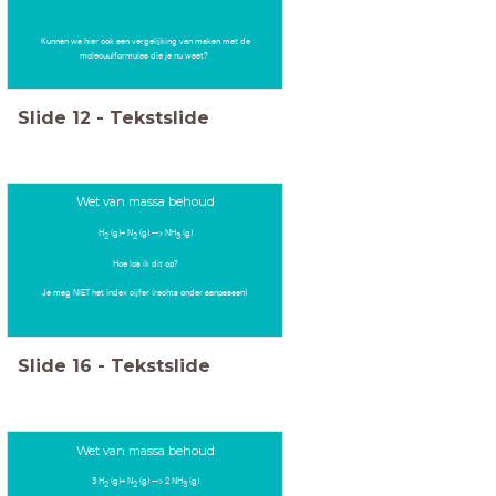
Kunnen we hier ook een vergelijking van maken met de
molecuulformules die je nu weet?
Slide
12
-
Tekstslide
Wet van massa behoud
H
(g)+ N
(g) --> NH
(g)
2
2
3
Hoe los ik dit op?
Je mag NIET het index cijfer (rechts onder aanpassen)
Slide
16
-
Tekstslide
Wet van massa behoud
3 H
(g)+ N
(g) --> 2 NH
(g)
2
2
3