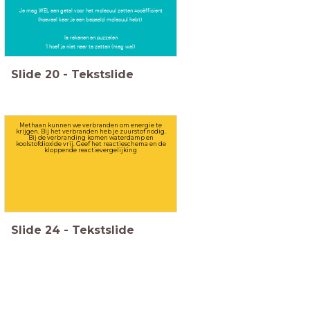
Je mag WEL een getal voor het molecuul zetten =coëfficient
(hoeveel keer je een bepaald molecuul hebt)
Is rekenen en puzzelen
1 hoef je niet neer te zetten (mag wel)
Slide
20
-
Tekstslide
Methaan kunnen we verbranden om energie te
krijgen. Bij het verbranden heb je zuurstof nodig.
Bij de verbranding komen waterdamp en
koolstofdioxide vrij. Geef het reactieschema en de
kloppende reactievergelijking
Slide
24
-
Tekstslide