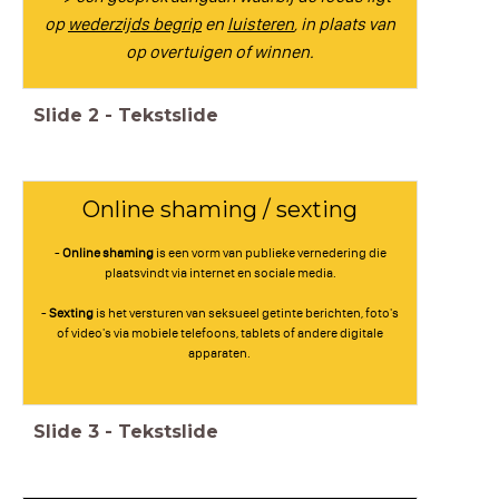
op
wederzijds begrip
en
luisteren
, in plaats van
op overtuigen of winnen.
Slide
2
-
Tekstslide
Online shaming / sexting
-
Online shaming
is een vorm van publieke vernedering die
plaatsvindt via internet en sociale media.
-
Sexting
is het versturen van seksueel getinte berichten, foto's
of video's via mobiele telefoons, tablets of andere digitale
apparaten.
Slide
3
-
Tekstslide