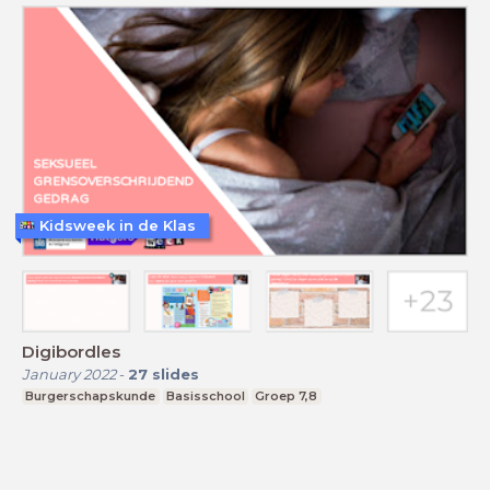
Kidsweek in de Klas
Digibordles
January 2022
-
27
slides
Burgerschapskunde
Basisschool
Groep 7,8