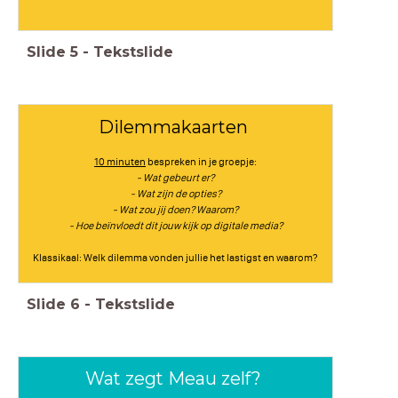
Slide
5
-
Tekstslide
Dilemmakaarten
10 minuten
bespreken in je groepje:
- Wat gebeurt er?
- Wat zijn de opties?
- Wat zou jij doen? Waarom?
- Hoe beïnvloedt dit jouw kijk op digitale media?
Klassikaal: Welk dilemma vonden jullie het lastigst en waarom?
Slide
6
-
Tekstslide
Wat zegt Meau zelf?