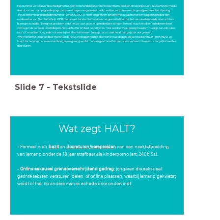
Het nummer vertelt over beschadigd vertrouwen en behandelt jongeren van wie intieme beelden zijn doorgestuurd. Stukje Van Mij maakt
deel uit van een campagne die jonge mensen wil helpen omgaan met naaktbeelden, vertrouwen en de gevolgen van online shaming.
"Het is een emotioneel beladen nummer", vertelt MEAU. Ze heeft gesprekken gevoerd met 6 slachtoffers en is bijgestaan door een
medewerker van Slachtofferhulp. MEAU benadrukt dat slachtoffers vaak het gevoel hebben dat het verspreiden van de intieme foto's
hun eigen schuld is. “Een groot probleem is dat het zo vaak gebeurt op middelbare scholen. Iemand stuurt iets door, en iedereen keert
zich tegen die persoon, terwijl diegene het slachtoffer is”, deelt de zangeres. “Ook wordt er vaak gezegd ‘waarom maak je dan ook zulke
foto’s?’, maar hierbij leg je de fout weer bij het slachtoffer neer. En als je dat zo vaak hoort dan ga je het ook geloven.”
“We moeten het bespreekbaar maken en de focus verleggen van het slachtoffer naar degene die de foto doorstuurt”, zegt MEAU. Ze
hoopt dat het nummer een verandering teweegbrengt en dat mensen gaan beseffen dat ze iets verkeerd doen als ze dergelijke beelden
doorsturen.
Slide
7
-
Tekstslide
Wat zegt HALT?
- Formeel is elk
bezit
en
doorsturen/verspreiden
van een naaktafbeelding
van iemand onder de 18 jaar strafbaar als kinderporno (art. 240b Sr.).
-
Online seksueel grensoverschrijdend gedrag
: jongeren die seksueel
getinte teksten versturen, delen, of online plaatsen, waarbij iemand gekwetst
wordt of hier op andere manier schade door ondervindt.