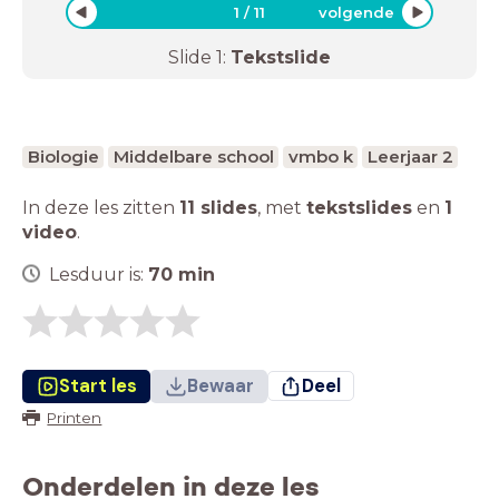
1
/
11
volgende
Slide
1
:
Tekstslide
Biologie
Middelbare school
vmbo k
Leerjaar 2
In deze les zitten
11 slides
,
met
tekstslides
en
1
video
.
Lesduur is:
70
min
Start les
Bewaar
Deel
Printen
Onderdelen in deze les