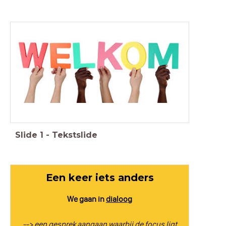
Slide
1
-
Tekstslide
Een keer iets anders
We gaan in
dialoo
g
--> een gesprek aangaan waarbij de focus ligt