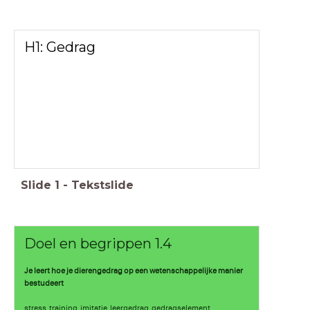
H1: Gedrag
Slide
1
-
Tekstslide
Doel en begrippen 1.4
Je leert hoe je dierengedrag op een wetenschappelijke manier
bestudeert
stress, training, imitatie, leergedrag, gedragselement,