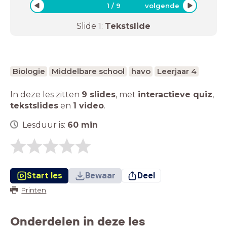
1
/
9
volgende
Slide
1
:
Tekstslide
Biologie
Middelbare school
havo
Leerjaar 4
In deze les zitten
9 slides
,
met
interactieve quiz
,
tekstslides
en
1 video
.
Lesduur is:
60
min
Start les
Bewaar
Deel
Printen
Onderdelen in deze les