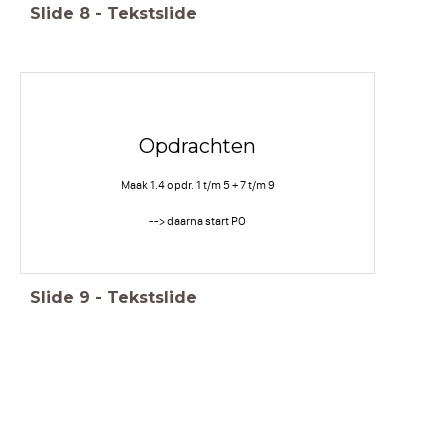
Slide
8
-
Tekstslide
Opdrachten
Maak 1.4 opdr. 1 t/m 5 + 7 t/m 9
--> daarna start PO
Slide
9
-
Tekstslide