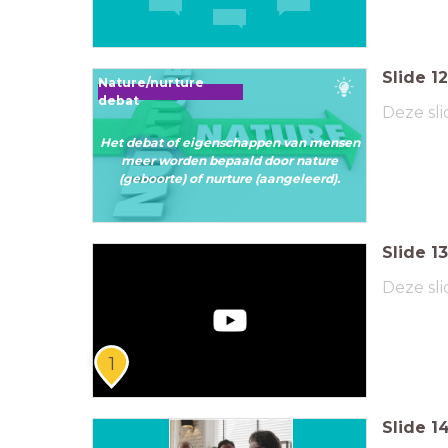
Slide
12
Nature/nurture
debat
Deze sli
Het debat of eigenschappen van mensen
meer worden bepaald door nature
(geboorte) of nurture (aangeleerd).
Slide
13
Deze sli
1
Slide
1