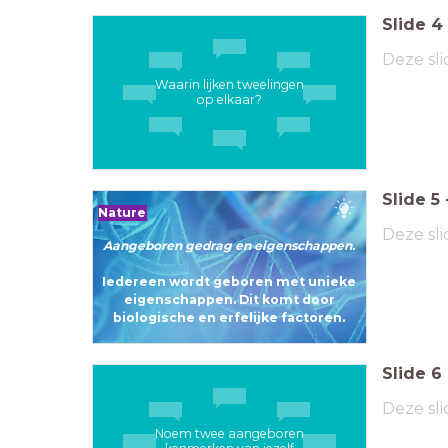
Slide
4
Deze sli
Waarin lijken tweelingen
op elkaar?
Slide
5
Nature
Deze sli
Aangeboren gedrag en eigenschappen.
Iedereen wordt geboren met unieke
eigenschappen. Dit komt door
biologische en erfelijke factoren.
Slide
6
Deze sli
Noem twee aangeboren