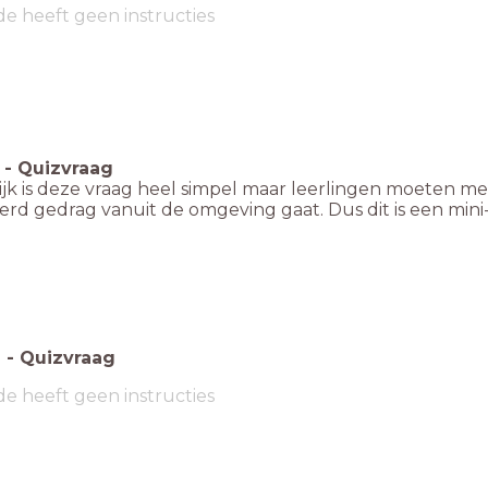
de heeft geen instructies
-
Quizvraag
ijk is deze vraag heel simpel maar leerlingen moeten 
rd gedrag vanuit de omgeving gaat. Dus dit is een mini
6
-
Quizvraag
de heeft geen instructies