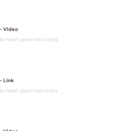
-
Video
de heeft geen instructies
-
Link
de heeft geen instructies