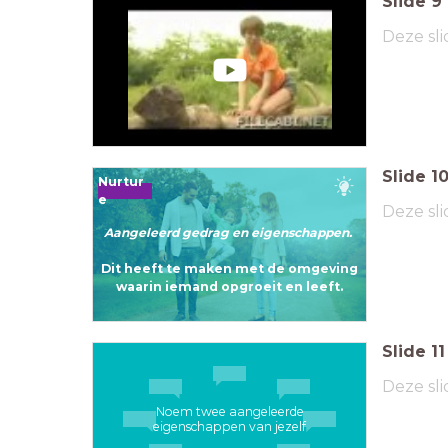
Slide
9
Deze sli
Slide
1
Nurtur
e
Deze sli
Aangeleerd gedrag en eigenschappen.
Dit heeft te maken met de omgeving
waarin iemand opgroeit en leeft.
Slide
11
Deze sli
Noem twee aangeleerde
eigenschappen van jezelf