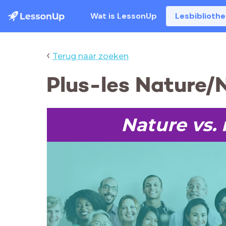
Wat is LessonUp
Lesbiblioth
‹
Terug naar zoeken
Plus-les Nature/
Nature vs.