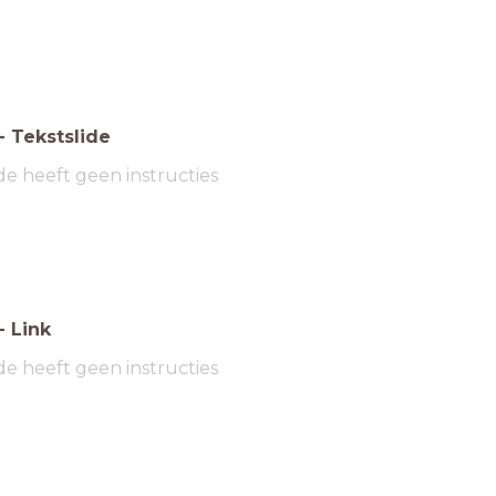
-
Tekstslide
de heeft geen instructies
-
Link
de heeft geen instructies