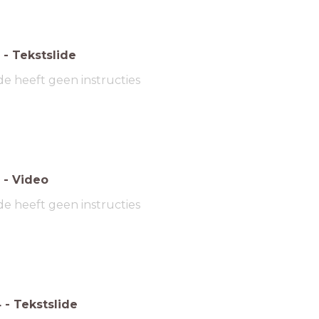
-
Tekstslide
de heeft geen instructies
-
Video
de heeft geen instructies
4
-
Tekstslide