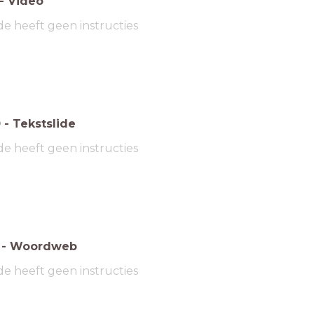
-
Video
de heeft geen instructies
0
-
Tekstslide
de heeft geen instructies
-
Woordweb
de heeft geen instructies