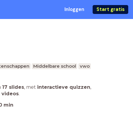
Inloggen
Start gratis
tenschappen
Middelbare school
vwo
n
17 slides
,
met
interactieve quizzen
,
 videos
.
0
min