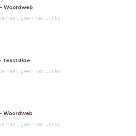
-
Woordweb
de heeft geen instructies
-
Tekstslide
de heeft geen instructies
-
Woordweb
de heeft geen instructies