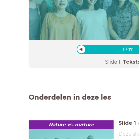
1
/
17
Slide
1
:
Tekst
Onderdelen in deze les
Slide
1
Nature vs. nurture
Deze sli