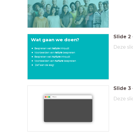
Slide
2
Wat gaan we doen?
Deze sli
Bespreken wat
nature
inhoudt
Voorbeelden van
nature
bespreken
Bespreken wat
nurture
inhoudt
Voorbeelden van
nurture
bespreken
Zelf aan de slag!
Slide
3
Deze sli
https: