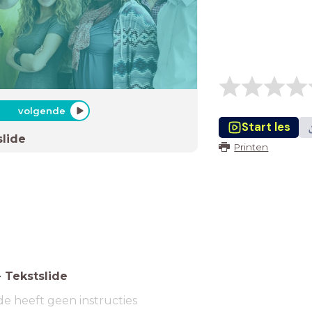
volgende
Start les
slide
Printen
-
Tekstslide
de heeft geen instructies