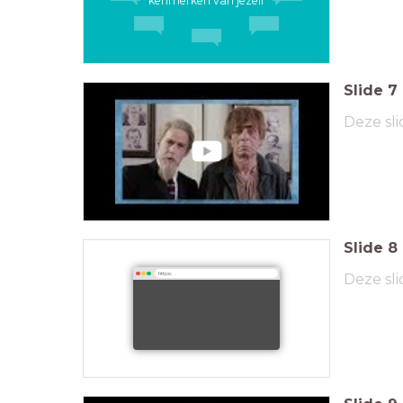
kenmerken van jezelf
Slide
7
Deze sli
Slide
8
Deze sli
https: