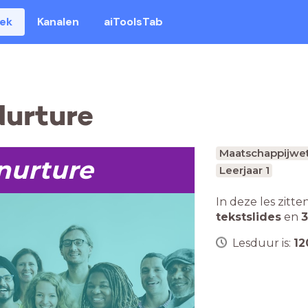
eek
Kanalen
aiToolsTab
Nurture
Maatschappijwe
 nurture
Leerjaar 1
In deze les zitte
tekstslides
en
3
Lesduur is:
12