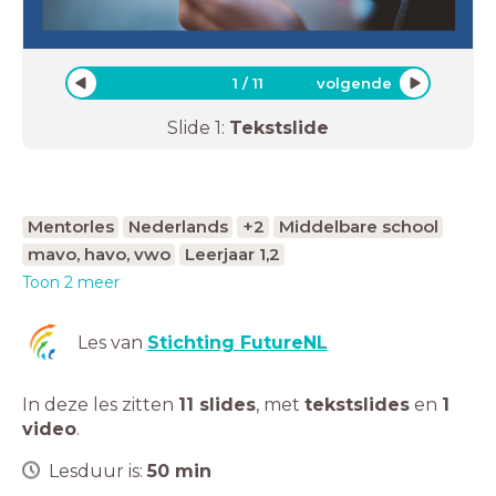
1
/
11
volgende
Slide
1
:
Tekstslide
Mentorles
Nederlands
+2
Middelbare school
mavo, havo, vwo
Leerjaar 1,2
Toon 2 meer
Les van
Stichting FutureNL
In deze les zitten
11 slides
,
met
tekstslides
en
1
video
.
Lesduur is:
50
min