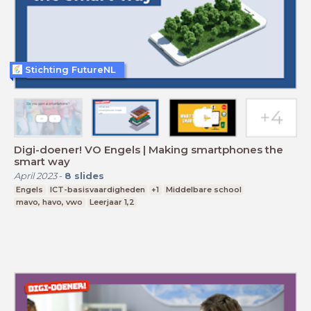
Stichting FutureNL
Digi-doener! VO Engels | Making smartphones the
smart way
April 2023
-
8
slides
Engels
ICT-basisvaardigheden
+1
Middelbare school
mavo, havo, vwo
Leerjaar 1,2