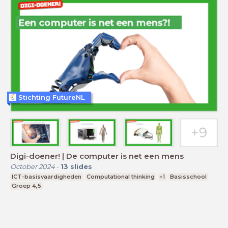
Stichting FutureNL
Digi-doener! | De computer is net een mens
October 2024
-
13
slides
ICT-basisvaardigheden
Computational thinking
+1
Basisschool
Groep 4,5