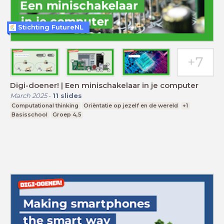
Stichting FutureNL
Digi-doener! | Een minischakelaar in je computer
March 2025
-
11
slides
Computational thinking
Oriëntatie op jezelf en de wereld
+1
Basisschool
Groep 4,5