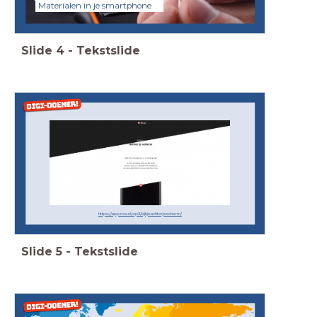
Materialen in je smartphone
Slide
4
-
Tekstslide
https://app.nos.nl/op3/kijkjeachterjescherm/
Slide
5
-
Tekstslide