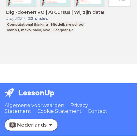
Digi-doener! VO | AI Cursus | Wij zijn data!
July 2024
-
22
slides
Computational thinking
Middelbare school
vmbo t, mavo, havo, vwo
Leerjaar 1,2
LessonUp
Algemene voorwaarden
Privacy
Statement
Cookie Statement
Contact
Nederlands