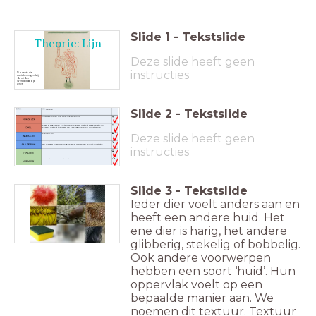
Slide
1
-
Tekstslide
Theorie: Lijn
Deze slide heeft geen
instructies
Docent: zie
aantekeningen bij
de slides +
Werkblad op
Drive
Slide
2
-
Tekstslide
Tekenen
Illustratie maken met oost-indische inkt
Je leert 8 begrippen die te maken hebben met het beeldaspect Lijn
Je oefent met het toepassen van deze begrippen op kunstwerken
Deze slide heeft geen
Theorie: Lijn
Maak het oefenblad
Ben je eerder klaar? Dan mag je verder werken aan je inkt-illustratie
instructies
Samen nakijken
Maak het werkblad eventueel thuis af
Slide
3
-
Tekstslide
Ieder dier voelt anders aan en
heeft een andere huid. Het
ene dier is harig, het andere
glibberig, stekelig of bobbelig.
Ook andere voorwerpen
hebben een soort ‘huid’. Hun
oppervlak voelt op een
bepaalde manier aan. We
noemen dit textuur. Textuur