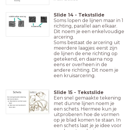
Arcering
Slide
14
-
Tekstslide
Soms lopen de lijnen maar in 1
richting, parallel aan elkaar.
Dit noem je een enkelvoudige
arcering.
Soms bestaat de arcering uit
meerdere laagjes: eerst zijn
de lijnen de ene richting op
getekend, en daarna nog
eens er overheen in de
andere richting. Dit noem je
een kruisarcering.
Slide
15
-
Tekstslide
Schets
Een snel gemaakte tekening
Een snel gemaakte tekening
met dunne lijnen.
Uitproberen
vormen op je
met dunne lijnen noem je
blad
Idee voor een kunstwerk
een schets. Hiermee kun je
laten zien
uitproberen hoe de vormen
op je blad komen te staan. In
een schets laat je je idee voor