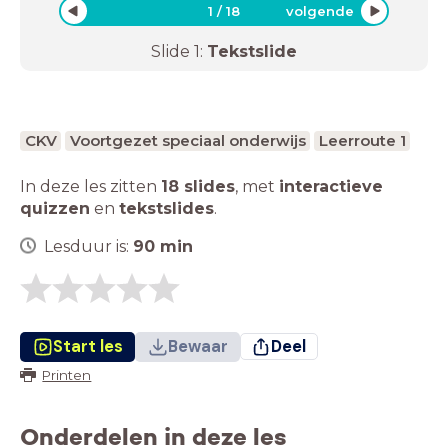
1
/
18
volgende
Slide
1
:
Tekstslide
CKV
Voortgezet speciaal onderwijs
Leerroute 1
In deze les zitten
18 slides
,
met
interactieve
quizzen
en
tekstslides
.
Lesduur is:
90
min
Start les
Bewaar
Deel
Printen
Onderdelen in deze les