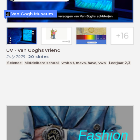
Van Gogh Museum
UV - Van Goghs vriend
July 2025
-
20
slides
Science
Middelbare school
vmbo t, mavo, havo, vwo
Leerjaar 2,3