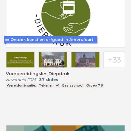
Ontdek kunst en erfgoed in Amersfoort
Voorbereidingsles Diepdruk
November 2025
-
37
slides
Wereldoriëntatie,
Tekenen
+1
Basisschool
Groep 7,8