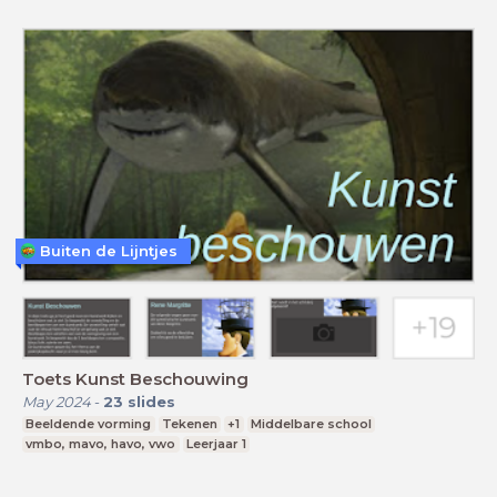
Buiten de Lijntjes
Toets Kunst Beschouwing
May 2024
-
23
slides
Beeldende vorming
Tekenen
+1
Middelbare school
vmbo, mavo, havo, vwo
Leerjaar 1