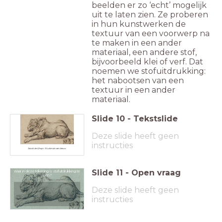
beelden er zo ‘echt’ mogelijk
uit te laten zien. Ze proberen
in hun kunstwerken de
textuur van een voorwerp na
te maken in een ander
materiaal, een andere stof,
bijvoorbeeld klei of verf. Dat
noemen we stofuitdrukking:
het nabootsen van een
textuur in een ander
materiaal.
Slide
10
-
Tekstslide
Deze slide heeft geen
instructies
Jacob de Gheyn. Studie van een leeuw.
Slide
11
-
Open vraag
Waar in deze tekening is stofuitdrukking te
zien?
Deze slide heeft geen
instructies