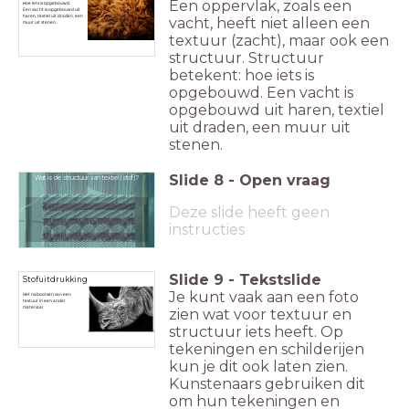
Een oppervlak, zoals een
Hoe iets is opgebouwd.
Een vacht is opgebouwd uit
haren, textiel uit draden, een
vacht, heeft niet alleen een
muur uit stenen.
textuur (zacht), maar ook een
structuur. Structuur
betekent: hoe iets is
opgebouwd. Een vacht is
opgebouwd uit haren, textiel
uit draden, een muur uit
stenen.
Slide
8
-
Open vraag
Wat is de structuur van textiel (stof)?
Deze slide heeft geen
instructies
Slide
9
-
Tekstslide
Stofuitdrukking
Je kunt vaak aan een foto
Het nabootsen van een
textuur in een ander
materiaal
zien wat voor textuur en
structuur iets heeft. Op
tekeningen en schilderijen
kun je dit ook laten zien.
Kunstenaars gebruiken dit
om hun tekeningen en