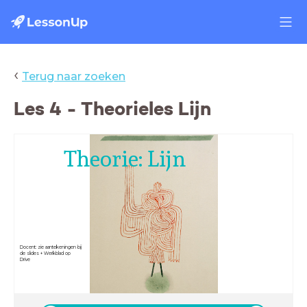
‹
Terug naar zoeken
Les 4 - Theorieles Lijn
Theorie: Lijn
Docent: zie aantekeningen bij
de slides + Werkblad op
Drive