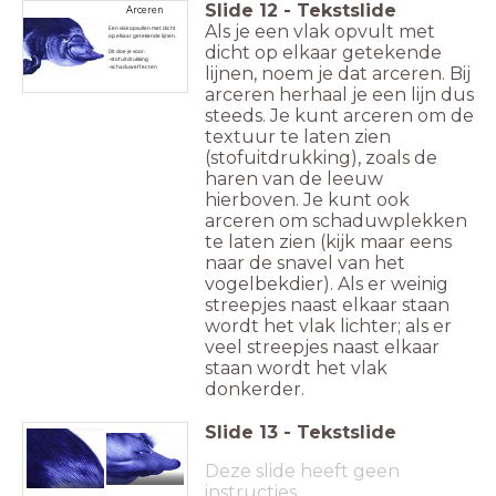
Slide
12
-
Tekstslide
Arceren
Als je een vlak opvult met
Een vlak opvullen met dicht
op elkaar getekende lijnen.
dicht op elkaar getekende
Dit doe je voor:
-stofuitdrukking
lijnen, noem je dat arceren. Bij
-schaduweffecten
arceren herhaal je een lijn dus
steeds. Je kunt arceren om de
textuur te laten zien
(stofuitdrukking), zoals de
haren van de leeuw
hierboven. Je kunt ook
arceren om schaduwplekken
te laten zien (kijk maar eens
naar de snavel van het
vogelbekdier). Als er weinig
streepjes naast elkaar staan
wordt het vlak lichter; als er
veel streepjes naast elkaar
staan wordt het vlak
donkerder.
Slide
13
-
Tekstslide
Deze slide heeft geen
instructies