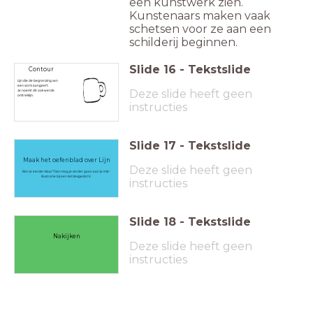
een kunstwerk zien.
Kunstenaars maken vaak
schetsen voor ze aan een
schilderij beginnen.
Slide
16
-
Tekstslide
Contour
Lijn die de begrenzing van
een vorm aangeeft.
Deze slide heeft geen
Je noemt dit ook wel de
omtreklijn.
instructies
Slide
17
-
Tekstslide
Maak het oefenblad over Lijn
Deze slide heeft geen
Ben je eerder klaar? Dan mag je verder gaan aan je inkt-
illustratie bij een liefdesgedicht.
instructies
Slide
18
-
Tekstslide
Nakijken
Deze slide heeft geen
instructies