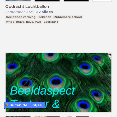
Opdracht Luchtballon
September 2025
-
22
slides
Beeldende vorming
Tekenen
Middelbare school
vmbo, mavo, havo, vwo
Leerjaar 1
Buiten de Lijntjes