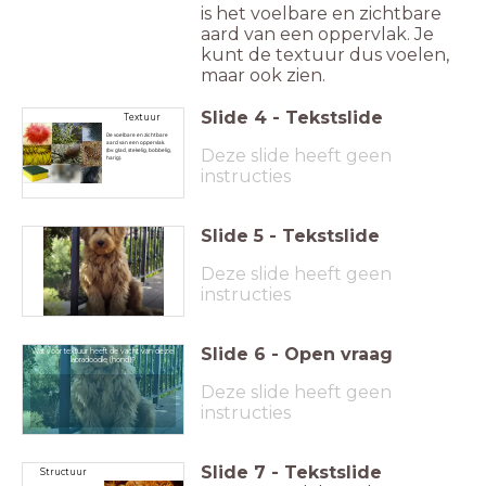
is het voelbare en zichtbare
aard van een oppervlak. Je
kunt de textuur dus voelen,
maar ook zien.
Slide
4
-
Tekstslide
Textuur
De voelbare en zichtbare
aard van een oppervlak.
Deze slide heeft geen
(bv: glad, stekelig, bobbelig,
harig).
instructies
Slide
5
-
Tekstslide
Deze slide heeft geen
instructies
Slide
6
-
Open vraag
Wat voor textuur heeft de vacht van deze
labradoodle (hond)?
Deze slide heeft geen
instructies
Slide
7
-
Tekstslide
Structuur