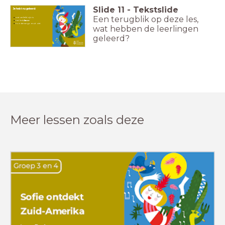
Slide
11
-
Tekstslide
Je hebt nu geleerd:
Een terugblik op deze les,
wat verliefd zijn is
het lied
Amor
hoe de tango eruit ziet
wat hebben de leerlingen
Les 1: Schoenen poetsen
geleerd?
Meer lessen zoals deze