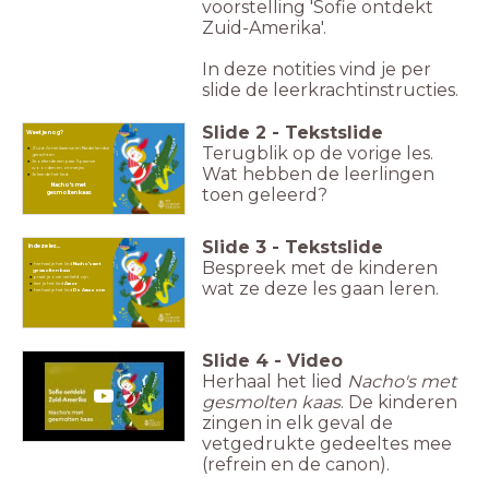
voorstelling 'Sofie ontdekt
Zuid-Amerika'.
In deze notities vind je per
slide de leerkrachtinstructies.
Slide
2
-
Tekstslide
Weet je nog?
Terugblik op de vorige les.
Zuid-Amerikaanse en Nederlandse
gerechten
Je oefende een paar Spaanse
Wat hebben de leerlingen
woorden en zinnetjes
Je leerde het lied:
Nacho's met
toen geleerd?
gesmolten kaas
Slide
3
-
Tekstslide
In deze les...
Bespreek met de kinderen
herhaal je het lied
Nacho's met
gesmolten kaas
praat je over verliefd zijn
wat ze deze les gaan leren.
leer je het lied
Amor
herhaal je het lied
De Amazone
Les 1: Schoenen poetsen
Slide
4
-
Video
Herhaal het lied
Nacho's met
gesmolten kaas
. De kinderen
zingen in elk geval de
vetgedrukte gedeeltes mee
(refrein en de canon).