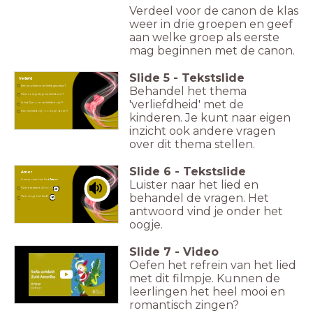
Verdeel voor de canon de klas
weer in drie groepen en geef
aan welke groep als eerste
mag beginnen met de canon.
Slide
5
-
Tekstslide
Verliefd
Ben je weleens verliefd geweest?
Behandel het thema
Wat voel je als je verliefd bent?
'verliefdheid' met de
Is het fijn om verliefd te zijn?
Kan verliefd zijn ook pijn doen?
kinderen. Je kunt naar eigen
inzicht ook andere vragen
over dit thema stellen.
Slide
6
-
Tekstslide
Amor
Luister naar het lied
Amor
.
Luister naar het lied en
Wat betekent Amor?
behandel de vragen. Het
Wie zingt het lied?
antwoord vind je onder het
oogje.
Slide
7
-
Video
Oefen het refrein van het lied
met dit filmpje. Kunnen de
leerlingen het heel mooi en
romantisch zingen?