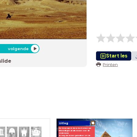
volgende
Start les
slide
Printen
Uitleg
De close-ups in deze les komen van
afbeeldingen uit alle lessen over dit
onderwerp.
Je mag de lessen gebruiken om de