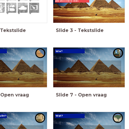
juiste antwoorden te vinden.
s, Geschiedenis Werkplaats, Memo, Saga
Tekstslide
Slide
3
-
Tekstslide
Wie?
Open vraag
Slide
7
-
Open vraag
ikt?
Wat?