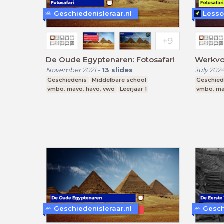
Geschiedenisleraar.nl
Lesso
De Oude Egyptenaren: Fotosafari
Werkvo
November 2021
-
13
slides
July 202
Geschiedenis
Middelbare school
Geschied
vmbo, mavo, havo, vwo
Leerjaar 1
vmbo, ma
Geschiedenisleraar.nl
Gesch