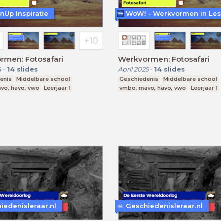
nUp Inspiratie
rmen: Fotosafari
Werkvormen: Fotosafari
4
-
14
slides
April 2025
-
14
slides
enis
Middelbare school
Geschiedenis
Middelbare school
vo, havo, vwo
Leerjaar 1
vmbo, mavo, havo, vwo
Leerjaar 1
iedenisleraar.nl
Geschiedenisleraar.nl