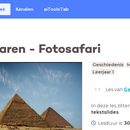
eek
Kanalen
aiToolsTab
ren - Fotosafari
Geschiedenis
M
Leerjaar 1
Les van
Ge
In deze les zitte
tekstslides
.
Lesduur is:
30