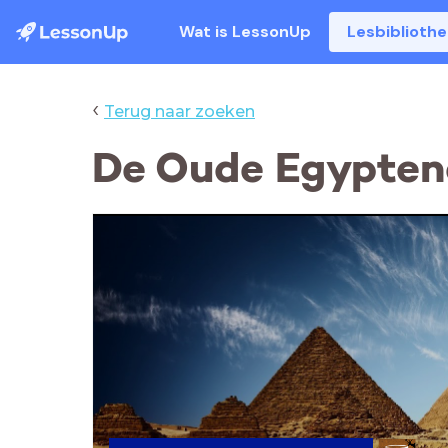
Wat is LessonUp
Lesbiblioth
‹
Terug naar zoeken
De Oude Egyptena