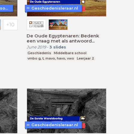
WoW! - Werkvormen in LessonUp
Geschiedenisleraar.nl
De Oude Egyptenaren: Bedenk
een vraag met als antwoord...
June 2019
-
3
slides
Geschiedenis
Middelbare school
vmbo g, t, mavo, havo, vwo
Leerjaar 2
Geschiedenisleraar.nl