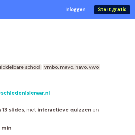
Inloggen
Start gratis
iddelbare school
vmbo, mavo, havo, vwo
schiedenisleraar.nl
n
13 slides
,
met
interactieve quizzen
en
min