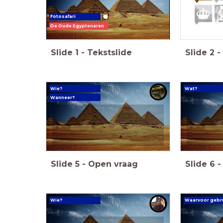
Fotosafari
De Oude Egyptenaren
Fenik
Slide
1
-
Tekstslide
Slide
2
-
Wie?
Wat?
Wanneer?
Slide
5
-
Open vraag
Slide
6
-
Wie?
Waarvoor gebru