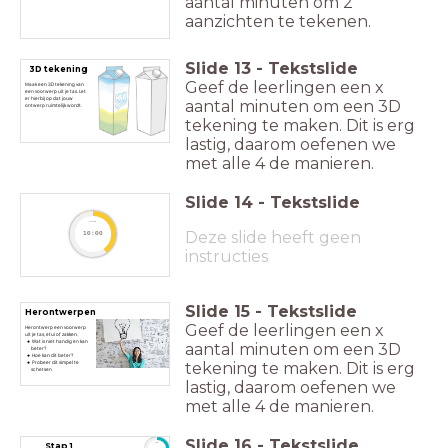
aantal minuten om 2
aanzichten te tekenen.
Slide
13
-
Tekstslide
3D tekening
Geef de leerlingen een x
Maak een 3D tekening van
een voorwerp uit je tas. Let
er hierbij op dat jouw
aantal minuten om een 3D
ontwerp ruimtelijk wordt.
tekening te maken. Dit is erg
lastig, daarom oefenen we
met alle 4 de manieren.
Slide
14
-
Tekstslide
timer
Deze slide heeft geen
10:00
instructies
Slide
15
-
Tekstslide
Herontwerpen
Geef de leerlingen een x
Herontwerp een voorwerp
uit je tas, etui of zakken.
Wat is niet handig en kan
aantal minuten om een 3D
beter?
Hoe kan dit beter?
tekening te maken. Dit is erg
Probeer dit simpel te
schetsen
lastig, daarom oefenen we
met alle 4 de manieren.
Slide
16
-
Tekstslide
Stap 1
timer