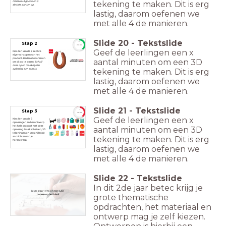
tekening te maken. Dit is erg
minimaal 3 goede en 3
slechte punten op.
lastig, daarom oefenen we
met alle 4 de manieren.
Slide
20
-
Tekstslide
Stap 2
timer
20:00
Geef de leerlingen een x
Kies één van de 3 slechte
eigenschappen van het
product. Bedenk 5 manieren
aantal minuten om een 3D
om dit op te lossen.
Schrijf
deze op en maak bij elke
tekening te maken. Dit is erg
oplossing een schets.
lastig, daarom oefenen we
met alle 4 de manieren.
Slide
21
-
Tekstslide
Stap 3
timer
30:00
Geef de leerlingen een x
Kies één van de 5
oplossingen en herontwerp
het hele product met deze
aantal minuten om een 3D
oplossing. Maak schetsen, 3D
tekeningen en verschillende
tekening te maken. Dit is erg
aanzichten van je
herontwerp.
lastig, daarom oefenen we
met alle 4 de manieren.
Slide
22
-
Tekstslide
In dit 2de jaar betec krijg je
Lever stap 1 t/m 3 in met jullie
namen op het blad
!
grote thematische
opdrachten, het materiaal en
ontwerp mag je zelf kiezen.