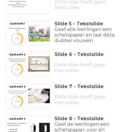
Deze slide heeft geen
Gebruik je gum niet, of zo weinig
mogelijk.
Maak meerdere schetsen en bekijk
instructies
welke jij het beste vindt.
Slide
5
-
Tekstslide
Opdracht 1
Geef alle leerlingen een
Schets in 10 minuten een
park.
schetspapier en laat deze
timer
dubbel vouwen.
8:00
Slide
6
-
Tekstslide
Opdracht 2
Schets in 10 minuten een
kunstwerk in het park
Deze slide heeft geen
timer
instructies
8:00
Slide
7
-
Tekstslide
Opdracht 3
Schets in 5 minuten de vormen die in jouw
moodboard het meest naar voren komen.
Minimaal : 4 vormen op je blad!
Deze slide heeft geen
timer
instructies
5:00
Slide
8
-
Tekstslide
Opdracht 4
Geef de leerlingen een
We proberen nu 3 manieren
van ontwerpen uit:
schetspapier, voor en
3D tekenen
Aanzichten