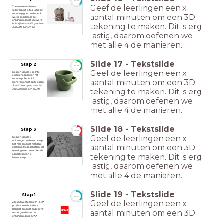
15:00
Geef de leerlingen een x
Zoek in tweetallen een
voorwerp uit je tas. Bekijk dit
voorwerp goed en bedenk
aantal minuten om een 3D
wat er goed maar ook
onhandig aan dit voorwerp
tekening te maken. Dit is erg
is.
Schijf minimaal 3 goede en
3 slechte punten op.
lastig, daarom oefenen we
met alle 4 de manieren.
Slide
17
-
Tekstslide
Stap 2
timer
30:00
Geef de leerlingen een x
Kies één van de 3 slechte
eigenschappen van het
voorwerp. Bedenk 5
aantal minuten om een 3D
manieren om dit op te lossen.
Schrijf deze op en maak bij
tekening te maken. Dit is erg
elke oplossing een schets.
lastig, daarom oefenen we
met alle 4 de manieren.
Slide
18
-
Tekstslide
Stap 3
timer
30:00
Geef de leerlingen een x
Kies één van de 5
oplossingen en herontwerp
het hele product met deze
aantal minuten om een 3D
oplossing. Maak schetsen, 3D
tekeningen en verschillende
tekening te maken. Dit is erg
aanzichten van je
herontwerp.
lastig, daarom oefenen we
met alle 4 de manieren.
Slide
19
-
Tekstslide
Stap 1
timer
15:00
Geef de leerlingen een x
Zoek in tweetallen een HEMA
product van de website.
Bekijk dit product en bedenk
aantal minuten om een 3D
wat er goed maar ook
onhandig aan is.
Schijf