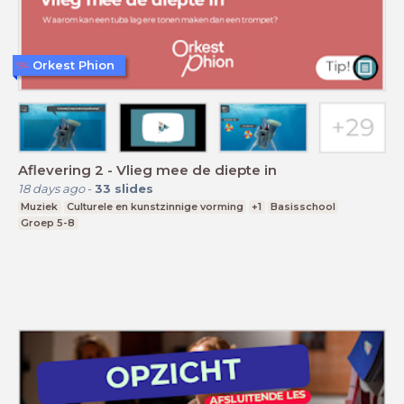
Orkest Phion
Aflevering 2 - Vlieg mee de diepte in
18 days ago
-
33
slides
Muziek
Culturele en kunstzinnige vorming
+1
Basisschool
Groep 5-8