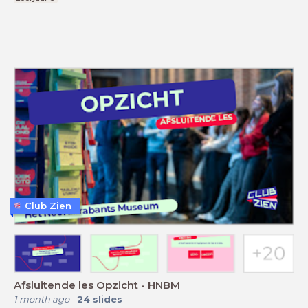
Club Zien
Afsluitende les Opzicht - HNBM
1 month ago
-
24
slides