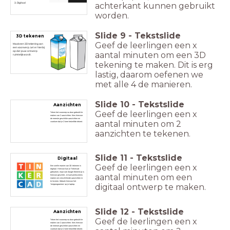
achterkant kunnen gebruikt
Digitaal
worden.
Slide
9
-
Tekstslide
3D tekenen
Geef de leerlingen een x
Maak een 3D tekening van
een voorwerp. Let er hierbij
op dat jouw ontwerp
aantal minuten om een 3D
ruimtelijk wordt.
tekening te maken. Dit is erg
lastig, daarom oefenen we
met alle 4 de manieren.
Slide
10
-
Tekstslide
Aanzichten
Geef de leerlingen een x
Teken het voorwerp na door gebruikt te
maken van 2 aanzichten. Kies hiervoor
de meeste geschikte aanzichten en
aantal minuten om 2
voorkom dat je 2 keer hetzelfde tekent.
aanzichten te tekenen.
Slide
11
-
Tekstslide
Digitaal
Geef de leerlingen een x
Een snelle manier van 3D tekenen is
digitaal. Hiervoor kun je Tinkercad
gebruiken, maar ook Google SketchUp is
aantal minuten om een
hiervoor geschikt. Je kunt printscreens
maken om verschillende aanzichten in
te leveren. Gebruik hiervoor het
digitaal ontwerp te maken.
'knipprogramma' op je laptop.
Slide
12
-
Tekstslide
Aanzichten
Geef de leerlingen een x
Teken het voorwerp na door gebruikt te
maken van 2 aanzichten. Kies hiervoor
de meeste geschikte aanzichten en
voorkom dat je 2 keer hetzelfde tekent.