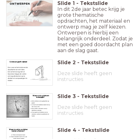
Slide
1
-
Tekstslide
ONTWERPEN
In dit 2de jaar betec krijg je
grote thematische
opdrachten, het materiaal en
ontwerp mag je zelf kiezen.
Ontwerpen is hierbij een
belangrijk onderdeel. Zodat je
met een goed doordacht plan
aan de slag gaat.
Slide
2
-
Tekstslide
Schetsen geeft vrijheid
Een ruwe schets is de eerste
visualisatie van een idee.
Deze slide heeft geen
Een schets is nog niet af.
Daardoor krijg je de ruimte
om nog alle kanten op te
instructies
denken en aanpassingen te
maken.
Slide
3
-
Tekstslide
Waarom is schetsen
belangrijk?
Met schetsen zet je gedachtes op
papier.
Je kunt snel duidelijk maken hoe jij
Deze slide heeft geen
iets voor je ziet.
Een schets is de basis voor je
definitieve ontwerp.
instructies
Door goed na te denken over je
ontwerp, voorkom je problemen en
fouten.
Slide
4
-
Tekstslide
Waar moet je op letten
bij het schetsen?
Teken met dunnen lijnen.
Teken meerdere lijnen om zo de
juiste vorm te zoeken.