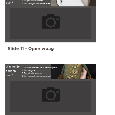
De gebruikte vormen
over?
Het kleurgebruik en materiaal
Slide
11
-
Open vraag
Wat kun je
De functionaliteit vs. kunstzinnigheid
zeggen
De doelgroep
De gebruikte vormen
over?
Het kleurgebruik en materiaal