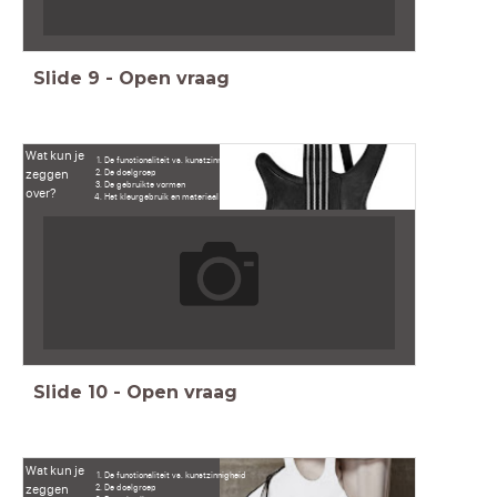
Slide
9
-
Open vraag
Wat kun je
De functionaliteit vs. kunstzinnigheid
zeggen
De doelgroep
De gebruikte vormen
over?
Het kleurgebruik en materiaal
Slide
10
-
Open vraag
Wat kun je
De functionaliteit vs. kunstzinnigheid
zeggen
De doelgroep