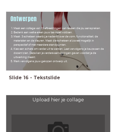
Ontwerpen
Maak een collage van 10 afbeeldingen van tassen die jou aanspreken.
Bedenk aan welke eisen jouw tas moet voldoen.
Maak 3 schetsen waarbij je nadenkt over de vorm, functionaliteit, de
materialen en de kleuren. Maak die schetsen al zoveel mogelijk in
perspectief of met meerdere standpunten.
Kies een schets om verder uit te werken. Laat vervolgens je keuze aan de
docent zien. Deze kan je verdere aanwijzingen geven voordat je de
uitwerking maakt.
Werk vervolgens jouw gekozen ontwerp uit.
Slide
16
-
Tekstslide
Upload hier je collage