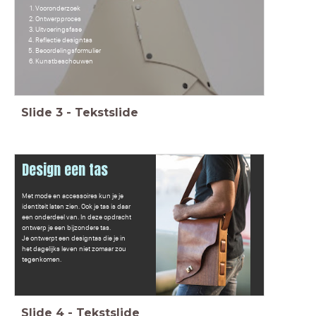
Vooronderzoek
Ontwerpproces
Uitvoeringsfase
Reflectie designtas
Beoordelingsformulier
Kunstbeschouwen
Slide
3
-
Tekstslide
Design een tas
Met mode en accessoires kun je je
identiteit laten zien. Ook je tas is daar
een onderdeel van. In deze opdracht
ontwerp je een bijzondere tas.
Je ontwerpt een designtas die je in
het dagelijks leven niet zomaar zou
tegenkomen.
Slide
4
-
Tekstslide