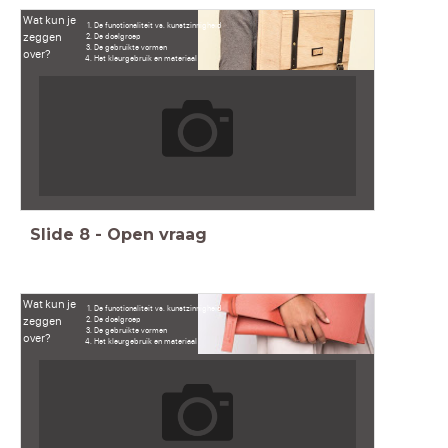
Wat kun je
De functionaliteit vs. kunstzinnigheid
zeggen
De doelgroep
De gebruikte vormen
over?
Het kleurgebruik en materiaal
Slide
8
-
Open vraag
Wat kun je
De functionaliteit vs. kunstzinnigheid
zeggen
De doelgroep
De gebruikte vormen
over?
Het kleurgebruik en materiaal