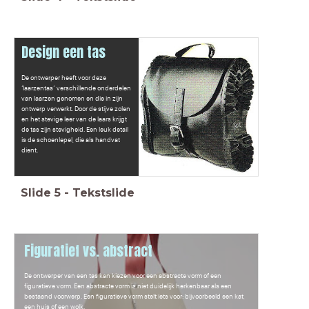
Design een tas
De ontwerper heeft voor deze
‘laarzentas’ verschillende onderdelen
van laarzen genomen en die in zijn
ontwerp verwerkt. Door de stijve zolen
en het stevige leer van de laars krijgt
de tas zijn stevigheid. Een leuk detail
is de schoenlepel, die als handvat
dient.
Slide
5
-
Tekstslide
Figuratief vs. abstract
De ontwerper van een tas kan kiezen voor een abstracte vorm of een
figuratieve vorm. Een abstracte vorm is niet duidelijk herkenbaar als een
bestaand voorwerp. Een figuratieve vorm stelt iets voor: bijvoorbeeld een kat,
een huis of een wolk.