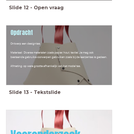
Slide
12
-
Open vraag
Opdracht
Ontwerp een designtas.
Materiaal: Diverse materialen zoals papier, hout, textiel. Je mag ook
bestaande gebruiksvoorwerpen gebruiken zoals bij de laarzentas is gedaan.
Afmeting: op ware grootte afhankelijk van het model tas.
Slide
13
-
Tekstslide