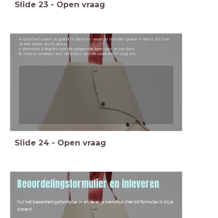
Slide
23
-
Open vraag
4. Geef aan waar je goed in bent en waar je minder goed in bent. En hoe
je dat beter kunt doen.
5. Benoem 2 doelen om de volgende keer aan te werken.
6. Heb je voldaan aan de eisen van de opdracht? Leg uit.
Slide
24
-
Open vraag
Beoordelingsformulier en inleveren
Vul het beoordelingsformulier in en lever je werkstuk met dit formulier in bij je
docent.