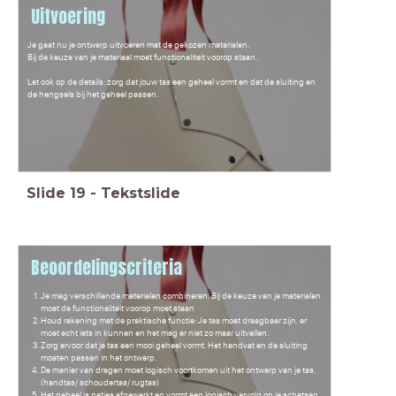
Uitvoering
Je gaat nu je ontwerp uitvoeren met de gekozen materialen.
Bij de keuze van je materiaal moet functionaliteit voorop staan.
Let ook op de details: zorg dat jouw tas een geheel vormt en dat de sluiting en
de hengsels bij het geheel passen.
Slide
19
-
Tekstslide
Beoordelingscriteria
Je mag verschillende materialen combineren. Bij de keuze van je materialen
moet de functionaliteit voorop moet staan
Houd rekening met de praktische functie: Je tas moet draagbaar zijn, er
moet echt iets in kunnen en het mag er niet zo maar uitvallen.
Zorg ervoor dat je tas een mooi geheel vormt. Het handvat en de sluiting
moeten passen in het ontwerp.
De manier van dragen moet logisch voortkomen uit het ontwerp van je tas.
(handtas/ schoudertas/ rugtas)
Het geheel is netjes afgewerkt en vormt een logisch vervolg op je schetsen.