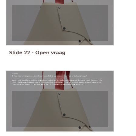
Slide
22
-
Open vraag
Proces:
3. Hoe heb je het proces doorlopen: Wat heb je gedaan en hoe heb je dat aangepakt?
Vertel over problemen die je tegen bent gekomen en welke oplossingen je bedacht hebt. Benoem in je
beschrijving onderstaande elementen:• Oriëntatie: vooronderzoek Schetsfase: ideevorming en keuze van
beeldende aspecten: compositie, kleur, enz. • Uitwerking: materiaalgebruik, afwerking