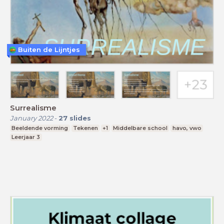
Buiten de Lijntjes
Surrealisme
January 2022
-
27
slides
Beeldende vorming
Tekenen
+1
Middelbare school
havo, vwo
Leerjaar 3