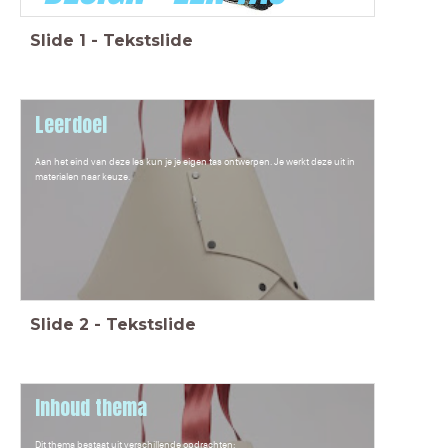
Slide
1
-
Tekstslide
Leerdoel
Aan het eind van deze les kun je je eigen tas ontwerpen. Je werkt deze uit in
materialen naar keuze.
Slide
2
-
Tekstslide
Inhoud thema
Dit thema bestaat uit verschillende opdrachten: