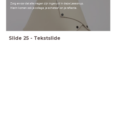
Zorg ervoor dat alle vragen zijn ingevuld in deze Lessonup.
Hierin komen ook je collage, je schetsen en je reflectie.
Slide
25
-
Tekstslide