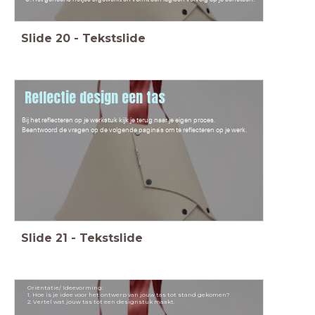
Slide
20
-
Tekstslide
Reflectie design een tas
Bij het reflecteren op je werkstuk kijk je terug naar je eigen proces.
Beantwoord de vragen op de volgende pagina's om te reflecteren op je werk.
Slide
21
-
Tekstslide
Oriëntatie/ Ideevorming:
1. Hoe is je idee voor het ontwerp van jouw tas tot stand gekomen?
2. Vertel wat jouw tas tot een designstuk maakt.