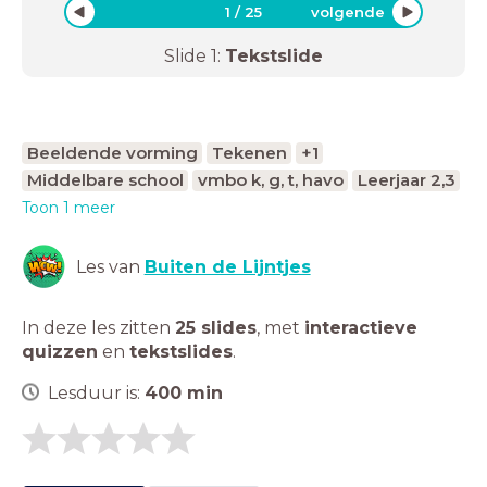
1
/
25
volgende
Slide
1
:
Tekstslide
Beeldende vorming
Tekenen
+1
Middelbare school
vmbo k, g, t, havo
Leerjaar 2,3
Toon 1 meer
Les van
Buiten de Lijntjes
In deze les zitten
25 slides
,
met
interactieve
quizzen
en
tekstslides
.
Lesduur is:
400
min