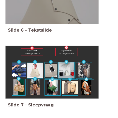
Slide
6
-
Tekstslide
Figuratief
Abstract
vormgebruik
vormgebruik
Slide
7
-
Sleepvraag