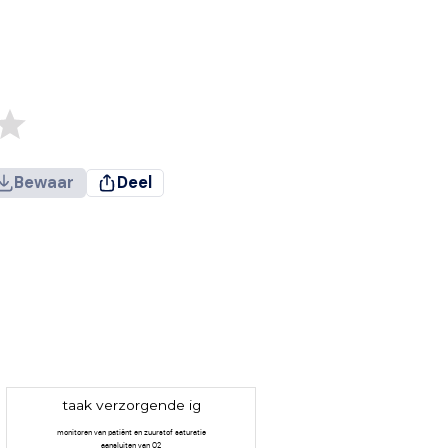
Bewaar
Deel
taak verzorgende ig
monitoren van patiënt en zuurstof saturatie
aansluiten van O2