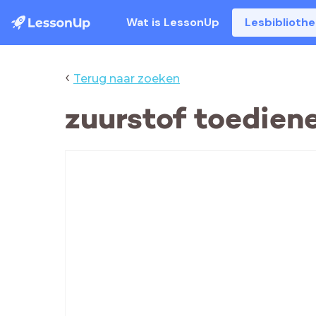
Wat is LessonUp
Lesbiblioth
‹
Terug naar zoeken
zuurstof toediene