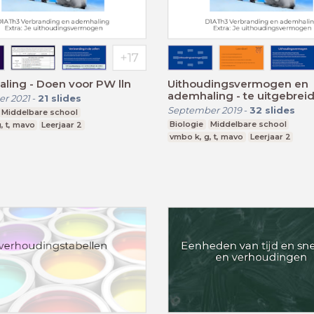
Ademhaling - Doen voor PW lln
Uithoudingsvermogen en
ademhaling - te uitgebrei
r 2021
-
21
slides
September 2019
-
32
slides
Middelbare school
Biologie
Middelbare school
, t, mavo
Leerjaar 2
vmbo k, g, t, mavo
Leerjaar 2