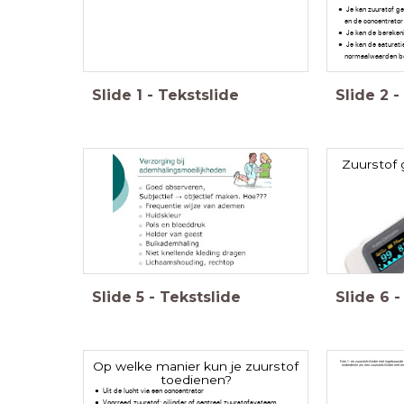
Je kan zuurstof ge
en de concentrator
Je kan de bereke
Je kan de saturat
normaalwaarden b
Slide
1
-
Tekstslide
Slide
2
-
Zuurstof 
Slide
5
-
Tekstslide
Slide
6
-
Op welke manier kun je zuurstof
Foto 1: en zuurstofcilinder met ingebouwde 
onderdelen als een zuurstofcilinder met ee
toedienen?
Uit de lucht via een concentrator
Voorraad zuurstof: cilinder of centraal zuurstofsysteem