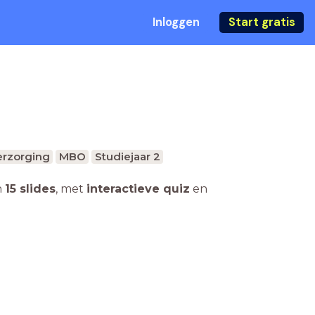
Inloggen
Start gratis
erzorging
MBO
Studiejaar 2
n
15 slides
,
met
interactieve quiz
en