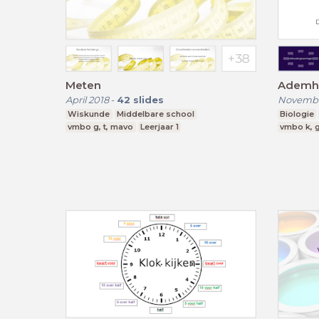
Meten
April 2018
-
42
slides
Novembe
Wiskunde
Middelbare school
Biologie
vmbo g, t, mavo
Leerjaar 1
vmbo k, g