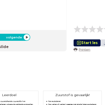
volgende
Start les
slide
Printen
Leerdoel
Zuurstof is gevaarlijk!
a zuurstofsonde, zuurstofbril en
Kan exploderen
dienen volgens de geldende protocollen.
Kan vetten of watten/ gaasjes met alcohol laten exploderen