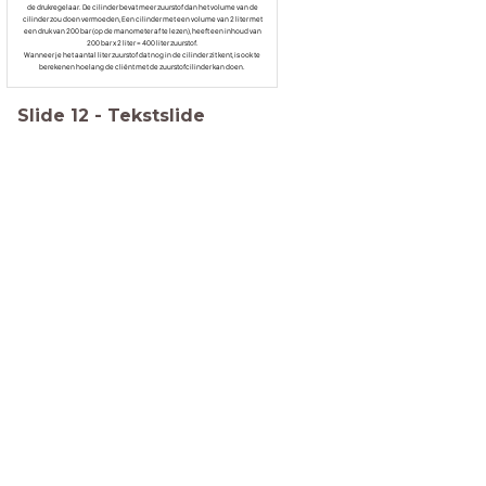
de drukregelaar. De cilinder bevat meer zuurstof dan het volume van de
cilinder zou doen vermoeden, Een cilinder met een volume van 2 liter met
een druk van 200 bar (op de manometer af te lezen), heeft een inhoud van
200 bar x 2 liter = 400 liter zuurstof.
Wanneer je het aantal liter zuurstof dat nog in de cilinder zit kent, is ook te
berekenen hoelang de cliënt met de zuurstofcilinder kan doen.
Slide
12
-
Tekstslide