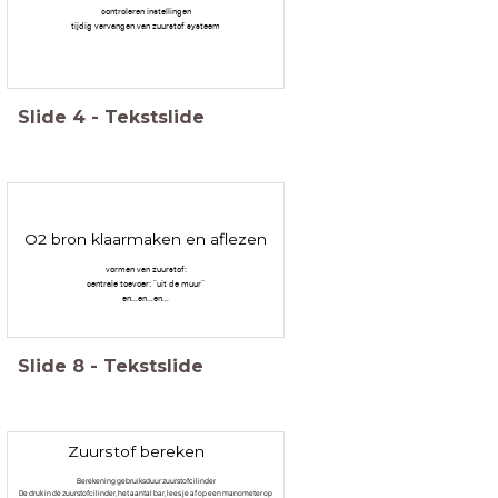
controleren instellingen
tijdig vervangen van zuurstof systeem
Slide
4
-
Tekstslide
O2 bron klaarmaken en aflezen
vormen van zuurstof:
centrale toevoer: "uit de muur"
en...en...en...
Slide
8
-
Tekstslide
Zuurstof bereken
Berekening gebruiksduur zuurstofcilinder
De druk in de zuurstofcilinder, het aantal bar, lees je af op een manometer op