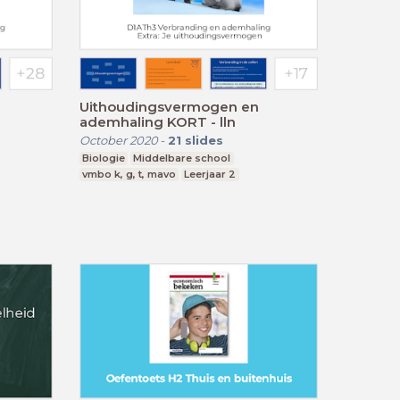
Uithoudingsvermogen en
d
ademhaling KORT - lln
October 2020
-
21
slides
Biologie
Middelbare school
vmbo k, g, t, mavo
Leerjaar 2