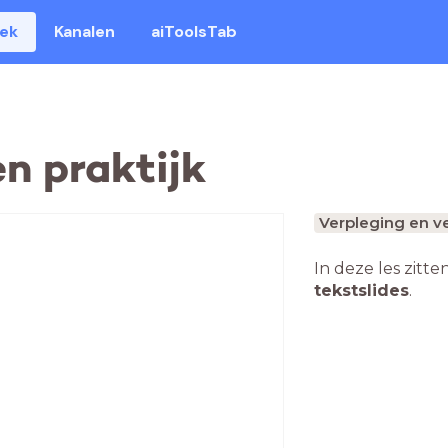
eek
Kanalen
aiToolsTab
n praktijk
Verpleging en v
In deze les zitte
tekstslides
.