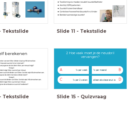
Toediening via masker, neusbril zuurstofkatheter
Alert bij COPD patienten
Zuurstof is zeer brandbaar
Controleer hoeveelheidzuurstof in cilinder
Bereken aanwezige zuurstof
-
Tekstslide
Slide
11
-
Tekstslide
2 Hoe vaak moet je de neusbril
elf berekenen
vervangen?
ter van een 5 liter cilinder staat op 100 atmosfeer.
 Hoeveel zuurstof zit er in de tank?
an je geven als de cliënt 4 liter. per minuut krijgt?
Vraag 2.
A
B
1x per week
1x per maand
liënt krijgt 3 liter zuurstof per minuut.
en zuurstofcilinder van 10 liter. De klok wijst 90 atmosfeer aan.
ng kan de cliënt met deze cilinder doen?
Vraag 3.
C
D
1x per 2 weken
alleen als deze stuk is
urstofcilinder van 5 liter. De klok wijst 140 atmosfeer aan.
liënt krijgt 2 liter zuurstof per minuut.
g kan de ambulance zuurstof toedienen?
-
Tekstslide
Slide
15
-
Quizvraag