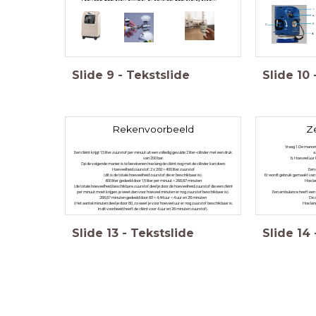
Slide
9
-
Tekstslide
Slide
10
Rekenvoorbeeld
Z
Vraag 1. De manome
Een cliënt krijgt 1,5 liter zuurstof per minuut uit een volledig gevulde 2 liter-cilinder met een druk
a.
van 200 bar.
b. Hoeveel uur k
Op de volgende manier is te berekenen hoe lang de cliënt nog met de cilinder kan doen.
Hoeveelheid zuurstof: 2 x 200 = 400 liter zuurstof
Een c
(dit is de totale hoeveelheid zuurstof die er beschikbaar is).
Er wordt gebruik gemaakt van e
400 liter gedeeld door 1,5 liter per minuut = 266,67 minuten
Hoe la
(de totale hoeveelheid beschikbare zuurstof deel je door de hoeveelheid zuurstof die een cliënt
per minuut moet krijgen, je weet dan voor hoeveel minuten er nog zuurstof beschikbaar is).
Een ambulance heeft een zu
266,67 minuten gedeeld door 60 = 4,44 uur = 4 uur en 26 minuten
De c
(Het aantal minuten deel je door 60, zo weet je voor hoeveel uur er nog zuurstof beschikbaar is.
Hoe lan
In dit voorbeeld heeft de cliënt voor 4 uur en 26 minuten zuurstof).
Slide
13
-
Tekstslide
Slide
14