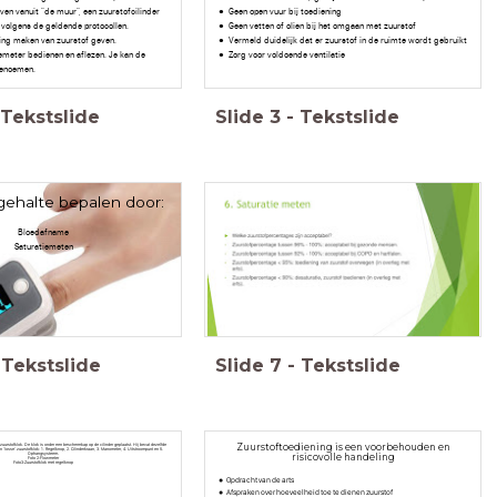
ven vanuit "de muur", een zuurstofcilinder
Geen open vuur bij toediening
 volgens de geldende protocollen.
Geen vetten of olien bij het omgaan met zuurstof
ning maken van zuurstof geven.
Vermeld duidelijk dat er zuurstof in de ruimte wordt gebruikt
iemeter bedienen en aflezen. Je kan de
Zorg voor voldoende ventilatie
enoemen.
Tekstslide
Slide
3
-
Tekstslide
gehalte bepalen door:
Bloedafname
Saturatiemeten
Tekstslide
Slide
7
-
Tekstslide
zuurstofklok. De klok is onder een beschermkap op de cilinder geplaatst. Hij bevat dezelfde
Zuurstoftoediening is een voorbehouden en
n ‘losse’ zuurstofklok: 1. Regelknop, 2. Cilinderkraan, 3. Manometer, 4. Uitstroompunt en 5.
Ophangsysteem.
risicovolle handeling
Foto 2:Flowmeter
Foto3:Zuurstofklok met regelknop
Opdracht van de arts
Afspraken over hoeveelheid toe te dienen zuurstof