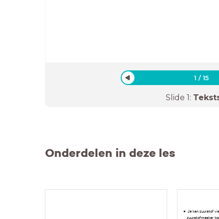
1
/
15
Slide
1
:
Tekst
Onderdelen in deze les
Je kan zuurstof vi
zuurstofmasker toe