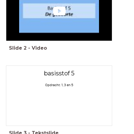
Slide
2
-
Video
basisstof 5
Opdracht: 1, 3 en 5
Slide
3
-
Tekstslide