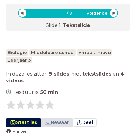
1
/
9
volgende
Slide
1
:
Tekstslide
Biologie
Middelbare school
vmbo t, mavo
Leerjaar 3
In deze les zitten
9 slides
,
met
tekstslides
en
4
videos
.
Lesduur is:
50
min
Start les
Bewaar
Deel
Printen