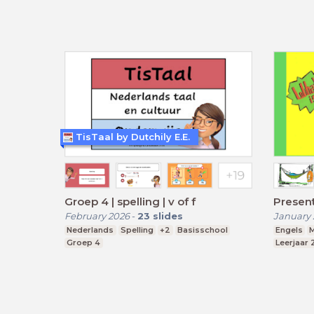
TisTaal by Dutchily E.E.
Groep 4 | spelling | v of f
Present
February 2026
-
23
slides
January 
Nederlands
Spelling
+2
Basisschool
Engels
M
Groep 4
Leerjaar 