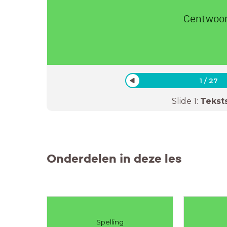
Centwoo
1
/
27
Slide
1
:
Tekst
Onderdelen in deze les
Spelling