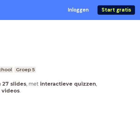
Inloggen
Start gratis
chool
Groep 5
n
27 slides
,
met
interactieve quizzen
,
 videos
.