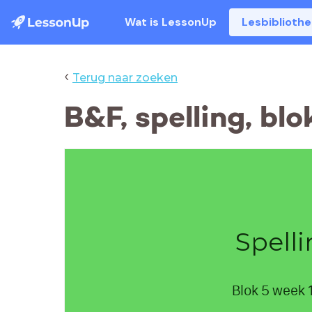
Wat is LessonUp
Lesbiblioth
‹
Terug naar zoeken
B&F, spelling, blo
Spell
Blok 5 week 1