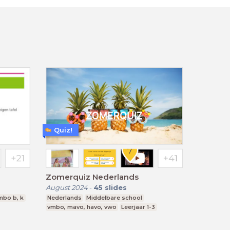
Quiz!
Zomerquiz Nederlands
August 2024
-
45
slides
mbo b, k
Nederlands
Middelbare school
vmbo, mavo, havo, vwo
Leerjaar 1-3