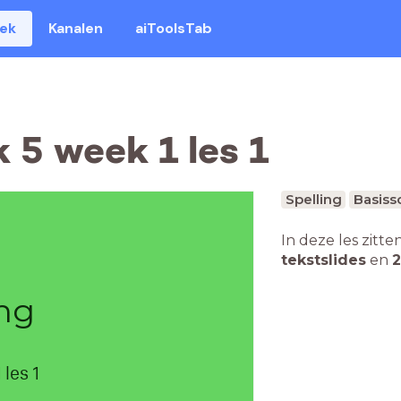
eek
Kanalen
aiToolsTab
k 5 week 1 les 1
Spelling
Basiss
In deze les zitte
tekstslides
en
2
ing
 les 1