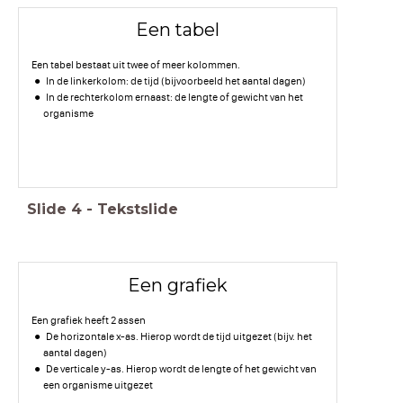
Een tabel
Een tabel bestaat uit twee of meer kolommen.
In de linkerkolom: de tijd (bijvoorbeeld het aantal dagen)
In de rechterkolom ernaast: de lengte of gewicht van het
organisme
Slide
4
-
Tekstslide
Een grafiek
Een grafiek heeft 2 assen
De horizontale x-as. Hierop wordt de tijd uitgezet (bijv. het
aantal dagen)
De verticale y-as. Hierop wordt de lengte of het gewicht van
een organisme uitgezet