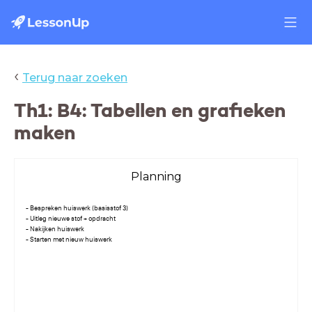
‹
Terug naar zoeken
Th1: B4: Tabellen en grafieken
maken
Planning
- Bespreken huiswerk (basisstof 3)
- Uitleg nieuwe stof + opdracht
- Nakijken huiswerk
- Starten met nieuw huiswerk