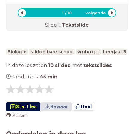
1
/
10
volgende
Slide
1
:
Tekstslide
Biologie
Middelbare school
vmbo g, t
Leerjaar 3
In deze les zitten
10 slides
,
met
tekstslides
.
Lesduur is:
45
min
Start les
Bewaar
Deel
Printen
Onderdelen in deze les