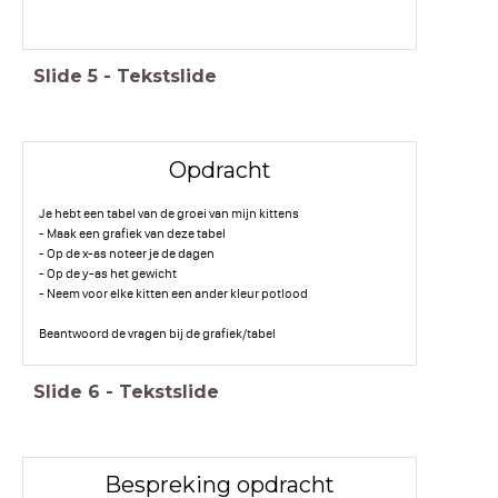
Slide
5
-
Tekstslide
Opdracht
Je hebt een tabel van de groei van mijn kittens
- Maak een grafiek van deze tabel
- Op de x-as noteer je de dagen
- Op de y-as het gewicht
- Neem voor elke kitten een ander kleur potlood
Beantwoord de vragen bij de grafiek/tabel
Slide
6
-
Tekstslide
Bespreking opdracht