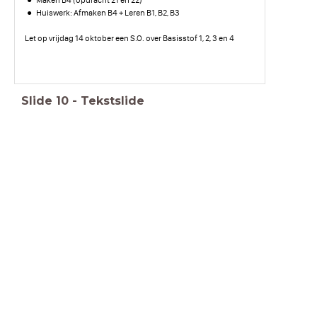
Maken B4 (opdracht 21 en 22)
Huiswerk: Afmaken B4 + Leren B1, B2, B3
Let op vrijdag 14 oktober een S.O. over Basisstof 1, 2, 3 en 4
Slide
10
-
Tekstslide