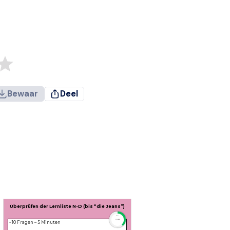
Bewaar
Deel
Überprüfen der Lernliste N-D (bis “die Jeans”)
timer
5:00
- 10 Fragen – 5 Minuten