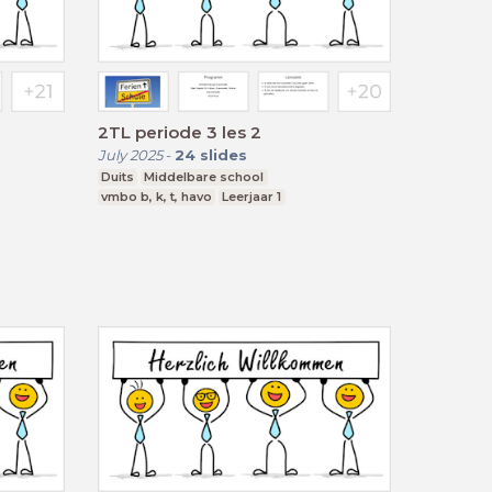
2TL periode 3 les 2
July 2025
-
24
slides
Duits
Middelbare school
vmbo b, k, t, havo
Leerjaar 1