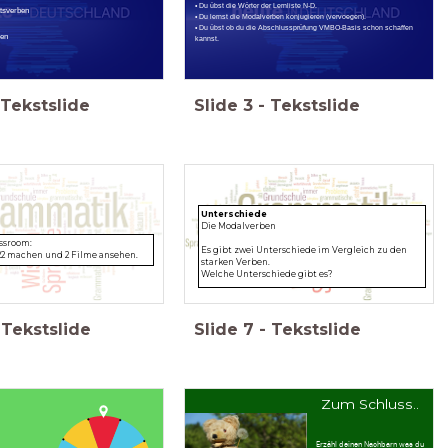
• Du übst die Wörter der Lernliste N-D.
tsverben
• Du lernst die Modalverben konjugieren (vervoegen).
• Du übst ob du die Abschlussprüfung VMBO-Basis schon schaffen
ken
kannst.
Tekstslide
Slide
3
-
Tekstslide
Unterschiede
Die Modalverben
assroom:
Es gibt zwei Unterschiede im Vergleich zu den
22 machen und 2 Filme ansehen.
starken Verben.
Welche Unterschiede gibt es?
Tekstslide
Slide
7
-
Tekstslide
Zum Schluss..
Erzähl deinen Nachbarn was du