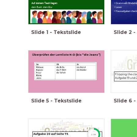
Auf deinem Tisch liegen:
• Grammatik Modalitä
dein Buch, dein Etui
• Lesen
• Hausaufgaben chec
Slide
1
-
Tekstslide
Slide
2
-
Überprüfen der Lernliste N-D (bis “die Jeans”)
Lieke, Bram, Maxwell
Flipping the cl
Aufgabe 19 und 
Slide
5
-
Tekstslide
Slide
6
-
timer
Aufgabe 20 auf Seite 79.
1:00