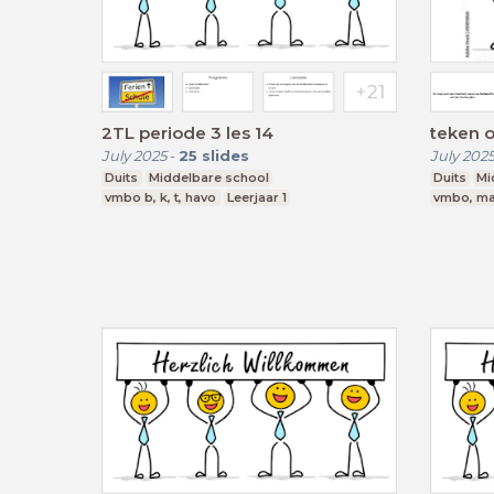
2TL periode 3 les 14
teken 
July 2025
-
25
slides
July 202
Duits
Middelbare school
Duits
Mi
vmbo b, k, t, havo
Leerjaar 1
vmbo, ma