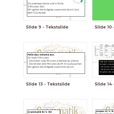
Du arbeitest aleine und in Stille.
5 Minuten Zeit.
Wir gehen die Aufgabe zusammen durch (mit
dem Glücksrad).
Slide
9
-
Tekstslide
Slide
10
Fülle das Schema aus.
Ihr habt 5 Minuten
- Die ersten zwei Minuten arbeitest du alleine
Fülle das Schem
- Die letzten drei Minuten dürft ihr austauschen.
Ihr habt 5 Minut
Wir gehen die Aufgabe zusammen durch.
- Die ersten zwei
- Die letzten dre
Wir gehen die A
Slide
13
-
Tekstslide
Slide
14
Aufgabe 23 / S. 81
Grammatik B / S. 80
Du hast 5 Minuten Z