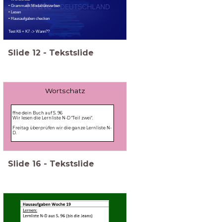
• Grammatik Modalitätsverben
• Lesen
• Hausaufgaben checken
Test K6 + K7 -> Wann??
Slide
12
-
Tekstslide
Wortschatz
Lieke, Bram, Maxwell
Ӧffne dein Buch auf S. 96
Wir lesen die Lernliste N-D "Teil zwei".
Freitag überprüfen wir die ganze Lernliste N-
D.
Slide
16
-
Tekstslide