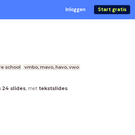
Inloggen
Start gratis
e school
vmbo, mavo, havo, vwo
n
24 slides
,
met
tekstslides
.