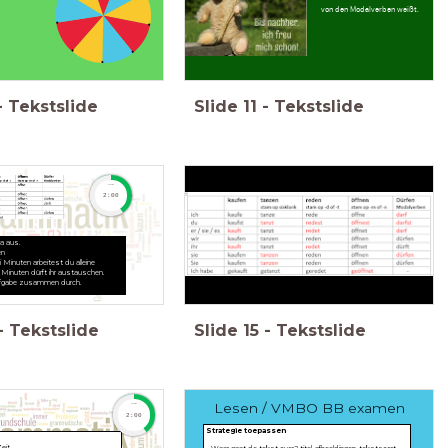
von den Modalverben weißt.
-
Tekstslide
Slide
11
-
Tekstslide
timer
2:00
a aus.
en
 Minuten arbeitest du alleine
i Minuten dürft ihr austauschen.
ufgabe zusammen durch.
-
Tekstslide
Slide
15
-
Tekstslide
Lesen / VMBO BB examen
timer
2:00
Strategie toepassen
eit.