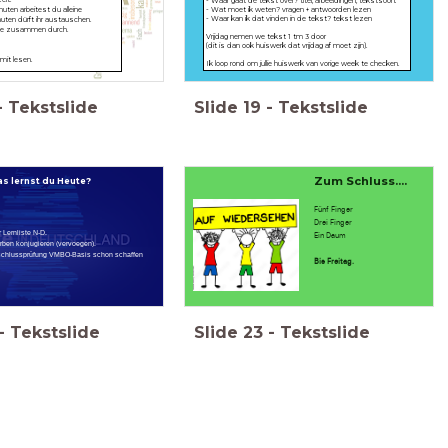
- Waar gaat de tekst over? titel, afbeeldingen, tekstsoort
uten arbeitest du alleine
- Wat moet ik weten? vragen + antwoorden lezen
- Waar kan ik dat vinden in de tekst? tekst lezen
nuten dürft ihr austauschen.
abe zusammen durch.
Vrijdag nemen we tekst 1 tm 3 door
(dit is dan ook huiswerk dat vrijdag af moet zijn).
mit lesen.
Ik loop rond om jullie huiswerk van vorige week te checken.
-
Tekstslide
Slide
19
-
Tekstslide
Zum Schluss....
s lernst du Heute?
Fünf Finger
Drei Finger
 Lernliste N-D.
Ein Daum
erben konjugieren (vervoegen).
bschlussprüfung VMBO-Basis schon schaffen
Bis Freitag.
-
Tekstslide
Slide
23
-
Tekstslide