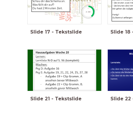
Schau dir das Schema an.
- Die ersten zwei Min
Was fällt dir auf?
- Die letzten drei Mi
Du hast 2 Minuten Zeit.
Wir gehen die Aufg
timer
2:00
Fertig?
Du kannst anfangen 
Slide
17
-
Tekstslide
Slide
18
Wa
Lernziele:
• Du übst die Wörter der
• Du lernst die Modalv
• Du übst ob du die A
kannst.
Slide
21
-
Tekstslide
Slide
22