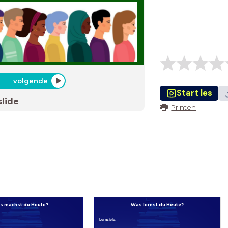
volgende
Start les
slide
Printen
s machst du Heute?
Was lernst du Heute?
Lernziele: