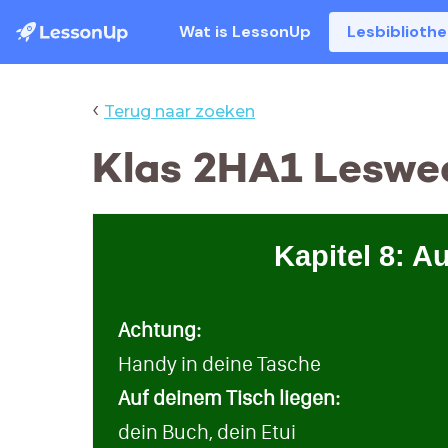
Wat is LessonUp
Lesbiblioth
‹
Terug naar zoeken
Klas 2HA1 Leswee
Kapitel 8: 
Achtung:
Handy in deine Tasche
Auf deinem Tisch liegen:
dein Buch, dein Etui