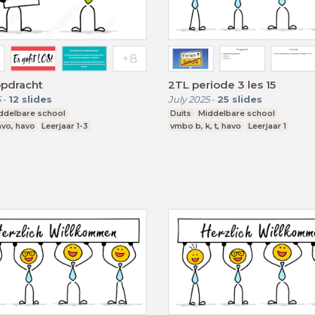
opdracht
2TL periode 3 les 15
5
-
12
slides
July 2025
-
25
slides
ddelbare school
Duits
Middelbare school
vo, havo
Leerjaar 1-3
vmbo b, k, t, havo
Leerjaar 1