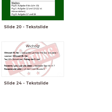
Slide
20
-
Tekstslide
Wichtig!
Mittwoch 18. Mai
-> Überprüfen Lernliste N-D (bis "die Jeans")
Lesetest:
Mittwoch 25. Mai.
Test K8 + Schreibtest:
Freitag den 3. Juni
Roxeanne, Luka, Luuk und Jesse
-> Nachholen Test K6 + K 7
Roxeanne und Lieke
-> LK den 1. Juni (Stunde 2)
Slide
24
-
Tekstslide