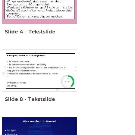
- Wir gehen die Aufgaben zusammen durch.
- 6 Antworten gut? Gut gemacht!
- Weniger als 6 Antworten gut? 3 x die Lernliste (bis
“die Jeans”) abschreiben und… Freitag wieder eine
Überprüng.
- Fertig? Du kannst Hausaufgaben machen.
Slide
4
-
Tekstslide
Ein Spiel: Finde das richtige Pahr.
- Ihr arbeitet zu zweit.
- Ihr bekommt von mir einen Umschlag.
- In den Umschlag befinden sich: 9 Personalpromen und 9
konjugierte Modalitätsverben.
- Versuche schnellstens die richte Pahre zu finden.
-
timer
5:00
Ihr habt 5 Minuten.
Viel Erfolg.
Slide
8
-
Tekstslide
Was machst du Heute?
• Ein Spiel
• Wortschatz