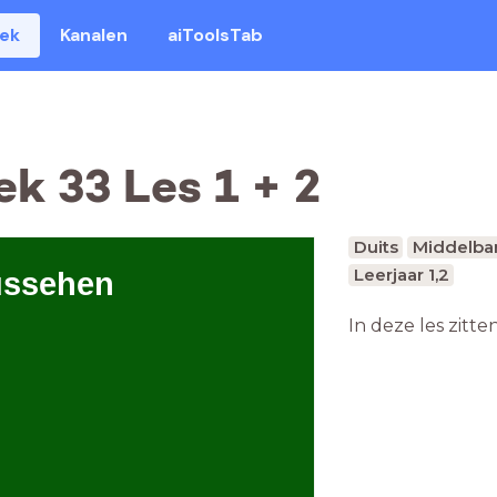
eek
Kanalen
aiToolsTab
k 33 Les 1 + 2
Duits
Middelbar
Leerjaar 1,2
Aussehen
In deze les zitte