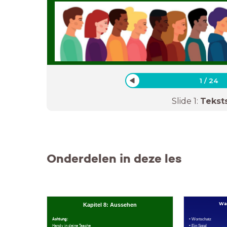
1
/
24
Slide
1
:
Tekst
Onderdelen in deze les
Wa
Kapitel 8: Aussehen
Achtung:
• Wortschatz
Handy in deine Tasche
• Ein Spiel