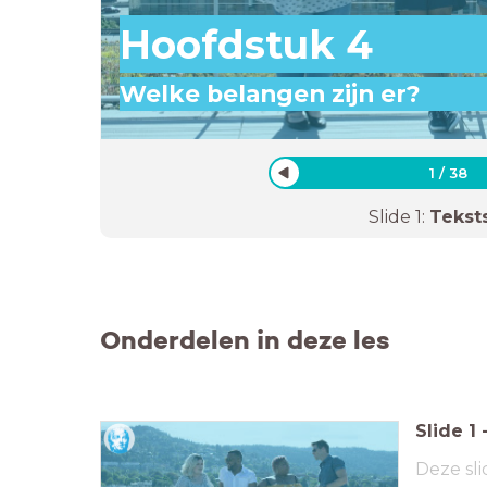
Hoofdstuk 4
Welke belangen zijn er?
1
/
38
Slide
1
:
Tekst
Onderdelen in deze les
Slide
1
Deze sli