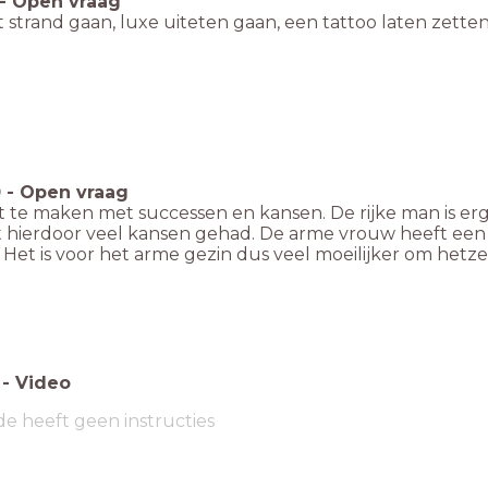
-
Open vraag
 strand gaan, luxe uiteten gaan, een tattoo laten zette
0
-
Open vraag
t te maken met successen en kansen. De rijke man is erg
ft hierdoor veel kansen gehad. De arme vrouw heeft een
Het is voor het arme gezin dus veel moeilijker om hetze
-
Video
de heeft geen instructies