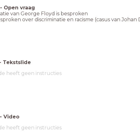
-
Open vraag
uatie van George Floyd is besproken
gesproken over discriminatie en racisme (casus van Johan
-
Tekstslide
de heeft geen instructies
-
Video
de heeft geen instructies