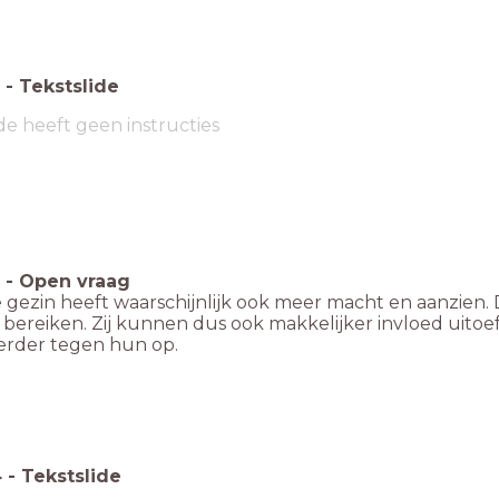
-
Tekstslide
de heeft geen instructies
-
Open vraag
e gezin heeft waarschijnlijk ook meer macht en aanzien
bereiken. Zij kunnen dus ook makkelijker invloed uito
eerder tegen hun op.
4
-
Tekstslide