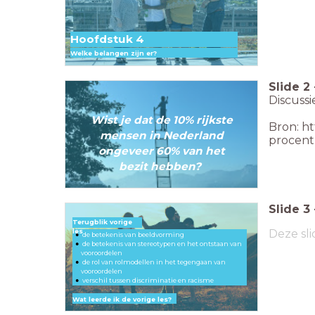
Hoofdstuk 4
Welke belangen zijn er?
Slide
2
Discussi
Wist je dat de 10% rijkste
Bron: ht
mensen in Nederland
procen
ongeveer 60% van het
bezit hebben?
Slide
3
Terugblik vorige
les
Deze sli
de betekenis van beeldvorming
de betekenis van stereotypen en het ontstaan van
vooroordelen
de rol van rolmodellen in het tegengaan van
vooroordelen
verschil tussen discriminatie en racisme
Wat leerde ik de vorige les?