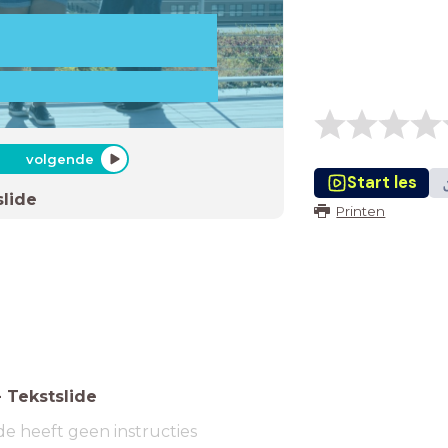
volgende
Start les
slide
Printen
-
Tekstslide
de heeft geen instructies