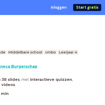
Inloggen
Start gratis
nde
Middelbare school
vmbo
Leerjaar 4
neca Burgerschap
n
38 slides
,
met
interactieve quizzen
,
 videos
.
min