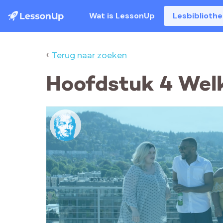
Wat is LessonUp
Lesbiblioth
‹
Terug naar zoeken
Hoofdstuk 4 Welk