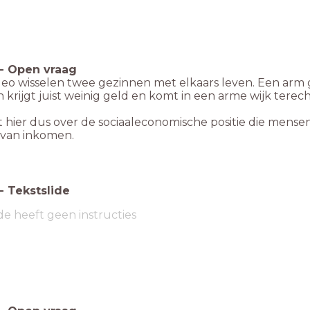
-
Open vraag
deo wisselen twee gezinnen met elkaars leven. Een arm ge
in krijgt juist weinig geld en komt in een arme wijk terec
 hier dus over de sociaaleconomische positie die mensen
s van inkomen.
-
Tekstslide
de heeft geen instructies