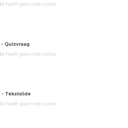
de heeft geen instructies
-
Quizvraag
de heeft geen instructies
6
-
Tekstslide
de heeft geen instructies