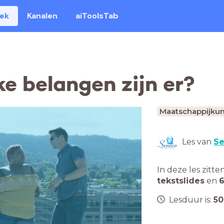
eek
Kanalen
aiToolsTab
e belangen zijn er?
Maatschappijku
Les van
Se
In deze les zitte
tekstslides
en
6
Lesduur is:
50