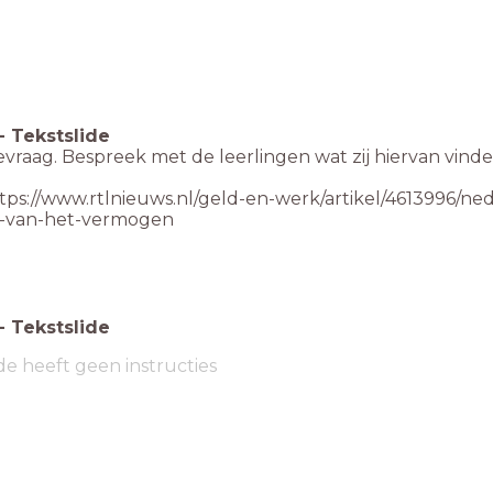
-
Tekstslide
evraag. Bespreek met de leerlingen wat zij hiervan vind
tps://www.rtlnieuws.nl/geld-en-werk/artikel/4613996/ned
t-van-het-vermogen
-
Tekstslide
de heeft geen instructies