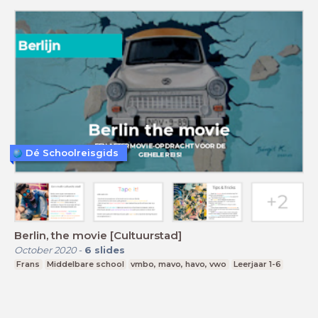
Dé Schoolreisgids
Berlin, the movie [Cultuurstad]
October 2020
-
6
slides
Frans
Middelbare school
vmbo, mavo, havo, vwo
Leerjaar 1-6