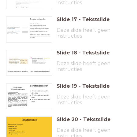
instructies
Slide
17
-
Tekstslide
Omgaan met getallen
Opdracht voor 1 havo
In de onderstaande zinnen kom je
verschillende getallen tegen.
Deze slide heeft geen
Sommige getallen zijn precies gegeven,
andere getallen zijn afgerond.
Zet achter elke zin 'afgerond' of 'niet
afgerond'.
instructies
Bespreek in je groepje welke zinnen je zou
willen nabespreken en hoe je dat dan aan
zou pakken.
Slide
18
-
Tekstslide
Deze slide heeft geen
instructies
Omgaan met grote getallen
Wat is lastig voor leerlingen?
Slide
19
-
Tekstslide
Schattend rekenen
Precies rekenen hoeft
niet altijd.
Deze slide heeft geen
Precies rekenen kan niet
altijd.
Precies rekenen mag niet
instructies
altijd.
Slide
20
-
Tekstslide
Maatkennis
Referentiematen (vuistregels)
Voorbeelden zijn:
Deze slide heeft geen
- lengte persoon
- lengte auto
- gemiddelde snelheid wandelen
- hoogte verdieping
instructies