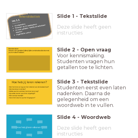
Slide
1
-
Tekstslide
Rekendidactiek
Deze slide heeft geen
instructies
Slide
2
-
Open vraag
Kennismaken
Noteer vier getallen/cijfers/cijfercombinaties die iets met
jou te maken hebben.
Voor kennismaking.
Studenten vragen hun
getallen toe te lichten.
Slide
3
-
Tekstslide
Hoe heb jij leren rekenen?
Studenten eerst even laten
- Wat herinner je nog van het rekenen van de basisschool?
- Wat leerde je in de klas?
- Welke soorten sommen herinner je je nog?
nadenken. Daarna de
- Op welke manier werd het uitgelegd?
- Wat vond je moeilijk?
gelegenheid om een
- Hoe is het daarna op het VO gegaan?
woordweb in te vullen.
Slide
4
-
Woordweb
Deze slide heeft geen
Hoe heb jij leren rekenen?
instructies