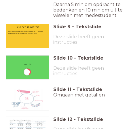
Daarna 5 min om opdracht te
bedenken en 10 min om uit te
wisselen met medestudent.
Slide
9
-
Tekstslide
Rekenen in context
Maak alleen het eerste deel van opdracht 2.7 (een lijn
trekken van elk verhaaltje naar de juiste som).
Deze slide heeft geen
instructies
Slide
10
-
Tekstslide
Pauze
Deze slide heeft geen
timer
instructies
15:00
Slide
11
-
Tekstslide
Omgaan met getallen
Slide
12
-
Tekstslide