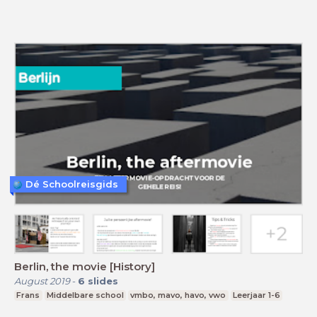
Dé Schoolreisgids
Berlin, the movie [History]
August 2019
-
6
slides
Frans
Middelbare school
vmbo, mavo, havo, vwo
Leerjaar 1-6