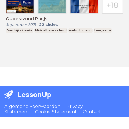
Ouderavond Parijs
September 2021
-
22
slides
Aardrijkskunde
Middelbare school
vmbo t, mavo
Leerjaar 4
LessonUp
Algemene voorwaarden
Privacy
Statement
Cookie Statement
Contact
Nederlands