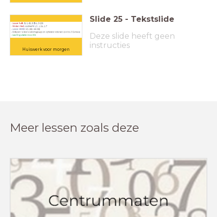
Slide
25
-
Tekstslide
Deze slide heeft geen
instructies
Huiswerk voor morgen
Meer lessen zoals deze