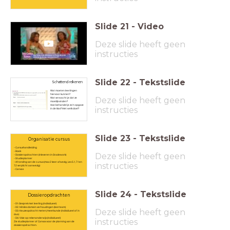
Slide
21
-
Video
Deze slide heeft geen
instructies
Slide
22
-
Tekstslide
Schattend rekenen
Wat moeten leerlingen
hiervoor kunnen?
Deze slide heeft geen
Wat verwacht je dat ze
moeilijk vinden?
Hoe behandel je zo'n opgave
instructies
in de klas? Met welk doel?
Slide
23
-
Tekstslide
Organisatie cursus
- Cursushandleiding
- Boek
Deze slide heeft geen
- Dossieropdrachten (inleveren in Gradework)
- Studieplanner
- Afronding van de cursus (max 2 keer afwezig, Les 5.1, 7.1 en
instructies
7.2 verplicht aanwezig)
- Canvas
Slide
24
-
Tekstslide
Dossieropdrachten
- D1: Gesprek met leerling (individueel)
- D2: Miniles domein verhoudingen (leerteam)
Deze slide heeft geen
- D3: Keuzeopdracht meten/meetkunde (individueel of in
duo)
- D4: Visie op rekenonderwijs (individueel)
instructies
Zie studieplanner of Canvas voor de planning van de
dossieropdrachten.