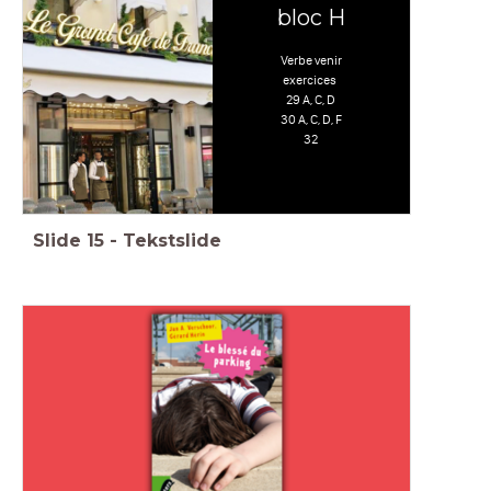
bloc H
Verbe venir
exercices
29 A, C, D
30 A, C, D, F
32
Slide
15
-
Tekstslide