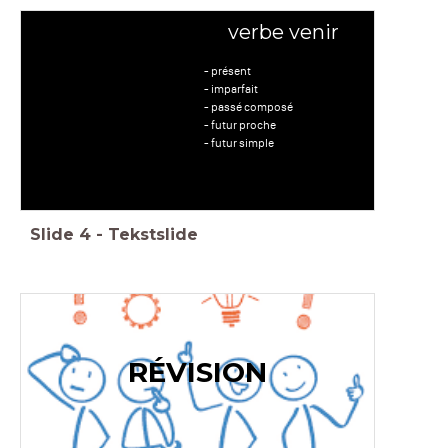
verbe venir
- présent
- imparfait
- passé composé
- futur proche
- futur simple
Slide
4
-
Tekstslide
RÉVISION