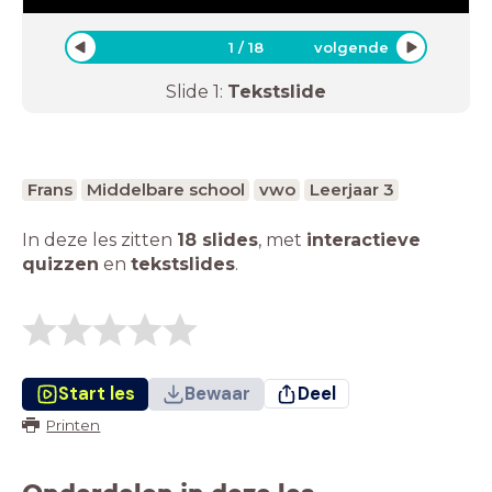
1
/
18
volgende
Slide
1
:
Tekstslide
Frans
Middelbare school
vwo
Leerjaar 3
In deze les zitten
18 slides
,
met
interactieve
quizzen
en
tekstslides
.
Start les
Bewaar
Deel
Printen