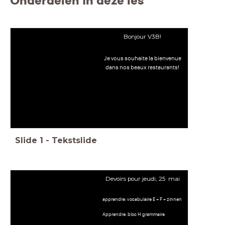
Onderdelen in deze les
Bonjour V3B!
Je vous souhaite la bienvenue
dans nos beaux restaurants!
Slide
1
-
Tekstslide
Devoirs pour jeudi, 25 mai
apprendre: vocabulaire E + F + zinnen
Apprendre: bloc H grammaire