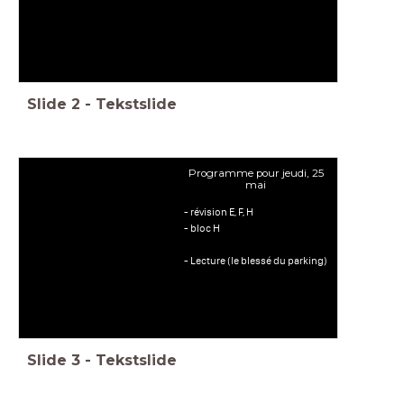
Slide
2
-
Tekstslide
Programme pour jeudi, 25
mai
- révision E, F, H
- bloc H
- Lecture (le blessé du parking)
Slide
3
-
Tekstslide