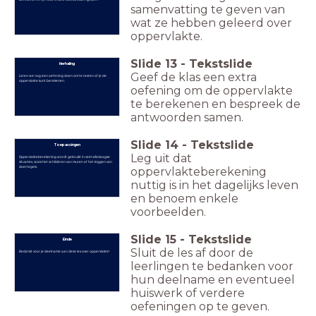
samenvatting te geven van
wat ze hebben geleerd over
oppervlakte.
Slide
13
-
Tekstslide
Herhaling
Geef de klas een extra
Laten we nog een oefening doen om te testen of je de
oppervlakte kunt berekenen.
oefening om de oppervlakte
te berekenen en bespreek de
antwoorden samen.
Slide
14
-
Tekstslide
Toepassingen
Leg uit dat
Oppervlakteberekening wordt gebruikt in veel alledaagse
situaties, zoals het schilderen van muren of het leggen van
vloertegels.
oppervlakteberekening
nuttig is in het dagelijks leven
en benoem enkele
voorbeelden.
Slide
15
-
Tekstslide
Einde
Sluit de les af door de
Bedankt voor je deelname aan deze les over oppervlakte!
leerlingen te bedanken voor
hun deelname en eventueel
huiswerk of verdere
oefeningen op te geven.