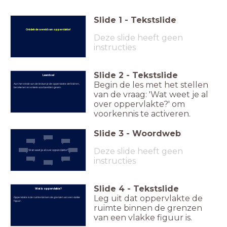
Slide
1
-
Tekstslide
Ontdek de wereld van oppervlakte!
Deze slide heeft geen
instructies
Slide
2
-
Tekstslide
Leerdoel
Begin de les met het stellen
Aan het einde van de les kun je de oppervlakte definiëren,
berekenen en enkele voorbeelden geven.
van de vraag: 'Wat weet je al
over oppervlakte?' om
voorkennis te activeren.
Slide
3
-
Woordweb
Deze slide heeft geen
Wat weet je al over oppervlakte?
instructies
Slide
4
-
Tekstslide
Wat is oppervlakte?
Leg uit dat oppervlakte de
Oppervlakte is de ruimte binnen de grenzen van een vlakke
figuur.
ruimte binnen de grenzen
van een vlakke figuur is.