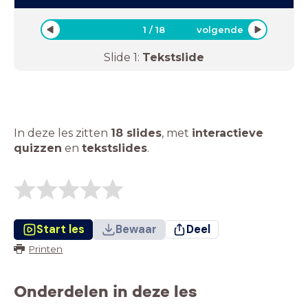
1
/
18
volgende
Slide
1
:
Tekstslide
In deze les zitten
18 slides
,
met
interactieve
quizzen
en
tekstslides
.
Start les
Bewaar
Deel
Printen
Onderdelen in deze les