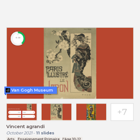
Van Gogh Museum
Vincent agrandi
October 2021
-
11
slides
Arts
Enseignement Primaire
l'âge 10-12