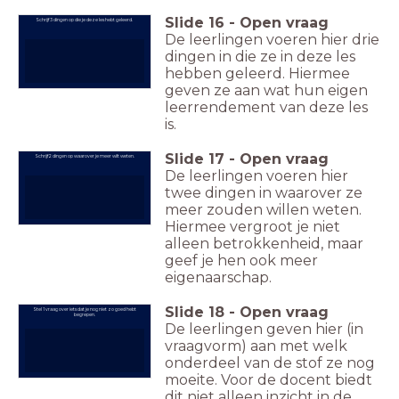
Slide
16
-
Open vraag
Schrijf 3 dingen op die je deze les hebt geleerd.
De leerlingen voeren hier drie
dingen in die ze in deze les
hebben geleerd. Hiermee
geven ze aan wat hun eigen
leerrendement van deze les
is.
Slide
17
-
Open vraag
Schrijf 2 dingen op waarover je meer wilt weten.
De leerlingen voeren hier
twee dingen in waarover ze
meer zouden willen weten.
Hiermee vergroot je niet
alleen betrokkenheid, maar
geef je hen ook meer
eigenaarschap.
Slide
18
-
Open vraag
Stel 1 vraag over iets dat je nog niet zo goed hebt
begrepen.
De leerlingen geven hier (in
vraagvorm) aan met welk
onderdeel van de stof ze nog
moeite. Voor de docent biedt
dit niet alleen inzicht in de