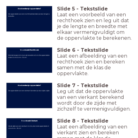
Slide
5
-
Tekstslide
Hoe bereken je oppervlakte?
Laat een voorbeeld van een
De oppervlakte van een rechthoek bereken je door lengte x
breedte.
rechthoek zien en leg uit dat
je de lengte en breedte met
elkaar vermenigvuldigt om
de oppervlakte te berekenen.
Slide
6
-
Tekstslide
Voorbeeld: Rechthoek
Laat een afbeelding van een
Stel de lengte is 5 cm en de breedte is 3 cm. De oppervlakte
is dan 5 cm x 3 cm = 15 cm².
rechthoek zien en bereken
samen met de klas de
oppervlakte.
Slide
7
-
Tekstslide
Hoe bereken je oppervlakte?
Leg uit dat de oppervlakte
De oppervlakte van een vierkant bereken je door zijde x zijde.
van een vierkant berekend
wordt door de zijde met
zichzelf te vermenigvuldigen.
Slide
8
-
Tekstslide
Voorbeeld: Vierkant
Laat een afbeelding van een
Als de zijde van een vierkant 4 cm is, dan is de oppervlakte 4
cm x 4 cm = 16 cm².
vierkant zien en bereken