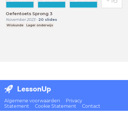
Oefentoets Sprong 3
November 2023
-
20
slides
Wiskunde
Lager onderwijs
LessonUp
Algemene voorwaarden
Privacy
Statement
Cookie Statement
Contact
Nederlands