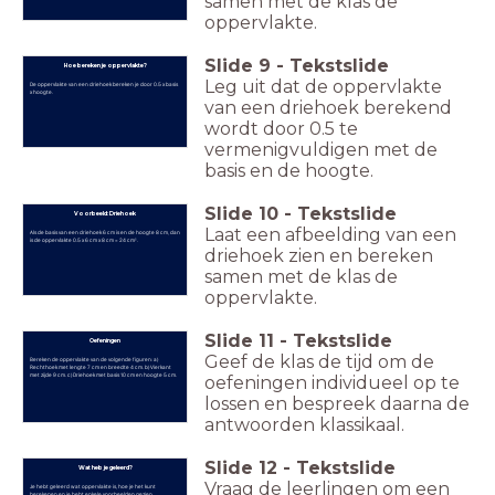
samen met de klas de
oppervlakte.
Slide
9
-
Tekstslide
Hoe bereken je oppervlakte?
Leg uit dat de oppervlakte
De oppervlakte van een driehoek bereken je door 0.5 x basis
x hoogte.
van een driehoek berekend
wordt door 0.5 te
vermenigvuldigen met de
basis en de hoogte.
Slide
10
-
Tekstslide
Voorbeeld: Driehoek
Laat een afbeelding van een
Als de basis van een driehoek 6 cm is en de hoogte 8 cm, dan
is de oppervlakte 0.5 x 6 cm x 8 cm = 24 cm².
driehoek zien en bereken
samen met de klas de
oppervlakte.
Slide
11
-
Tekstslide
Oefeningen
Geef de klas de tijd om de
Bereken de oppervlakte van de volgende figuren: a)
Rechthoek met lengte 7 cm en breedte 4 cm. b) Vierkant
met zijde 9 cm. c) Driehoek met basis 10 cm en hoogte 5 cm.
oefeningen individueel op te
lossen en bespreek daarna de
antwoorden klassikaal.
Slide
12
-
Tekstslide
Wat heb je geleerd?
Vraag de leerlingen om een
Je hebt geleerd wat oppervlakte is, hoe je het kunt
berekenen en je hebt enkele voorbeelden gezien.