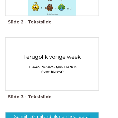
Slide
2
-
Tekstslide
Terugblik vorige week
Huiswerk les 2 som 7 t/m 9 + 13 en 15
Vragen hierover?
Slide
3
-
Tekstslide
Schrijf 1,32 miljard als een heel getal