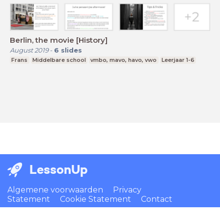
Berlin, the movie [History]
August 2019
-
6
slides
Frans
Middelbare school
vmbo, mavo, havo, vwo
Leerjaar 1-6
LessonUp
Algemene voorwaarden
Privacy
Statement
Cookie Statement
Contact