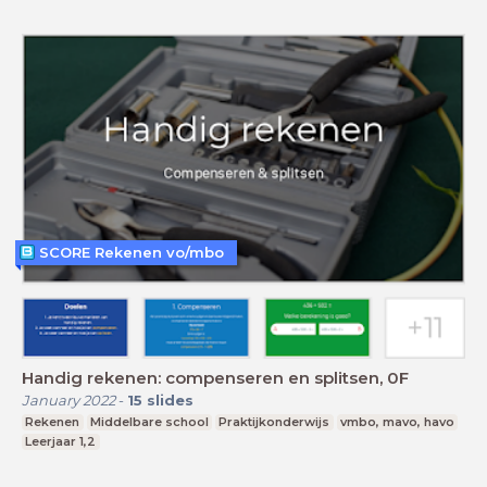
SCORE Rekenen vo/mbo
Handig rekenen: compenseren en splitsen, 0F
January 2022
-
15
slides
Rekenen
Middelbare school
Praktijkonderwijs
vmbo, mavo, havo
Leerjaar 1,2