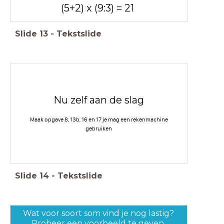
(5+2) x (9:3) = 21
Slide
13
-
Tekstslide
Nu zelf aan de slag
Maak opgave 8, 13b, 16 en 17 je mag een rekenmachine
gebruiken
Slide
14
-
Tekstslide
Wat voor soort som vind je nog lastig?
Probeer een voorbeeld te geven.