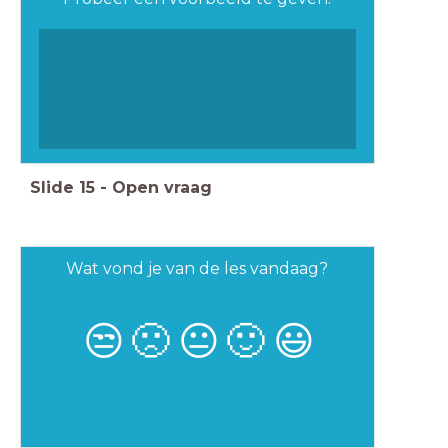
Slide
15
-
Open vraag
Wat vond je van de les vandaag?
😒
🙁
😐
🙂
😃