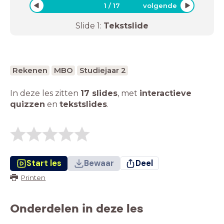
1
/
17
volgende
Slide
1
:
Tekstslide
Rekenen
MBO
Studiejaar 2
In deze les zitten
17 slides
,
met
interactieve
quizzen
en
tekstslides
.
Start les
Bewaar
Deel
Printen
Onderdelen in deze les