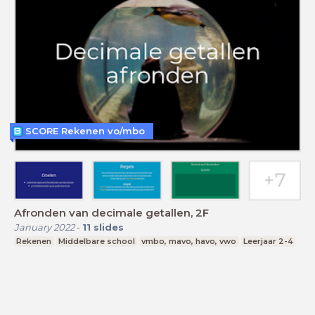
SCORE Rekenen vo/mbo
Afronden van decimale getallen, 2F
January 2022
-
11
slides
Rekenen
Middelbare school
vmbo, mavo, havo, vwo
Leerjaar 2-4