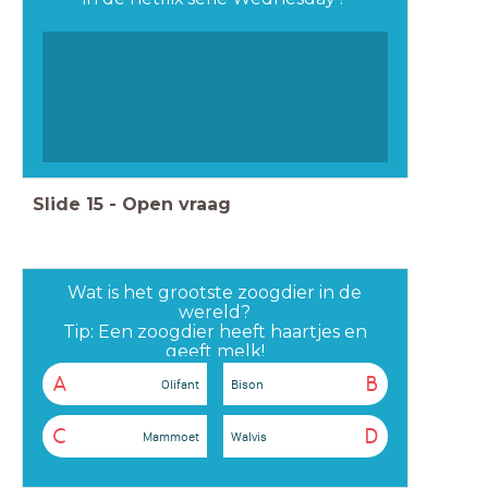
Slide
15
-
Open vraag
Wat is het grootste zoogdier in de
wereld?
Tip: Een zoogdier heeft haartjes en
geeft melk!
A
B
Olifant
Bison
C
D
Mammoet
Walvis