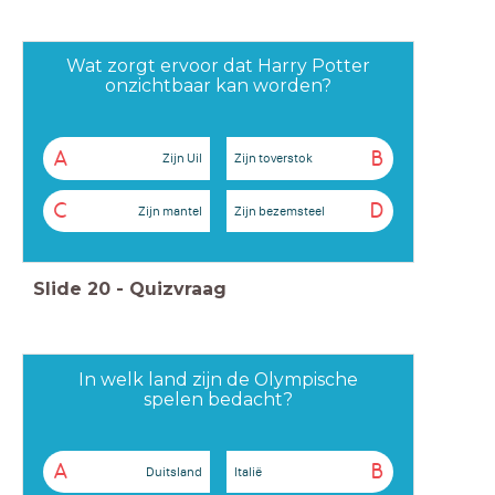
Wat zorgt ervoor dat Harry Potter
onzichtbaar kan worden?
A
B
Zijn Uil
Zijn toverstok
C
D
Zijn mantel
Zijn bezemsteel
Slide
20
-
Quizvraag
In welk land zijn de Olympische
spelen bedacht?
A
B
Duitsland
Italië