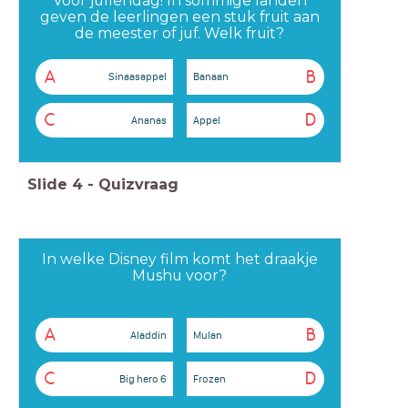
Voor juffendag! In sommige landen
geven de leerlingen een stuk fruit aan
de meester of juf. Welk fruit?
A
B
Sinaasappel
Banaan
C
D
Ananas
Appel
Slide
4
-
Quizvraag
In welke Disney film komt het draakje
Mushu voor?
A
B
Aladdin
Mulan
C
D
Big hero 6
Frozen