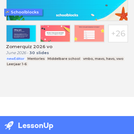
Schoolblocks
Zomerquiz 2026 vo
June 2026
-
30
slides
newEditor
Mentorles
Middelbare school
vmbo, mavo, havo, vwo
Leerjaar 1-6
LessonUp