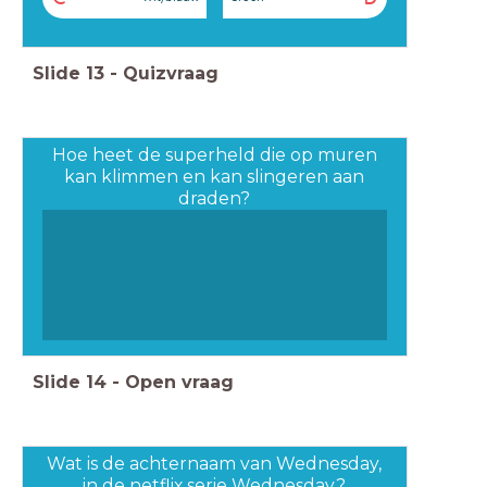
Slide
13
-
Quizvraag
Hoe heet de superheld die op muren
kan klimmen en kan slingeren aan
draden?
Slide
14
-
Open vraag
Wat is de achternaam van Wednesday,
in de netflix serie Wednesday?