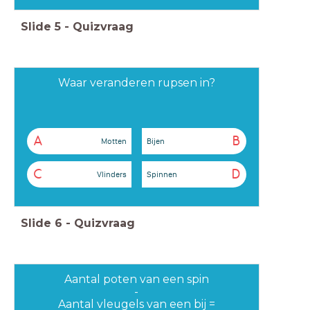
Slide
5
-
Quizvraag
Waar veranderen rupsen in?
A
B
Motten
Bijen
C
D
Vlinders
Spinnen
Slide
6
-
Quizvraag
Aantal poten van een spin
-
Aantal vleugels van een bij =