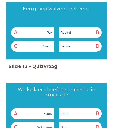
Een groep wolven heet een...
A
B
Pak
Roedel
C
D
Zwerm
Bende
Slide
12
-
Quizvraag
Welke kleur heeft een Emerald in
minecraft?
A
B
Blauw
Rood
C
D
Wit/blauw
Groen