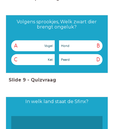
Volgens sprookjes, Welk zwart dier
brengt ongeluk?
A
B
Vogel
Hond
C
D
Kat
Paard
Slide
9
-
Quizvraag
In welk land staat de Sfinx?