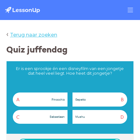
‹
Terug naar zoeken
Quiz juffendag
Er is een sprookje én een disneyfilm van een jongetje
dat heel veel liegt. Hoe heet dit jongetje?
A
B
Pinocchio
Gepetto
C
D
Sebastiaan
Mushu