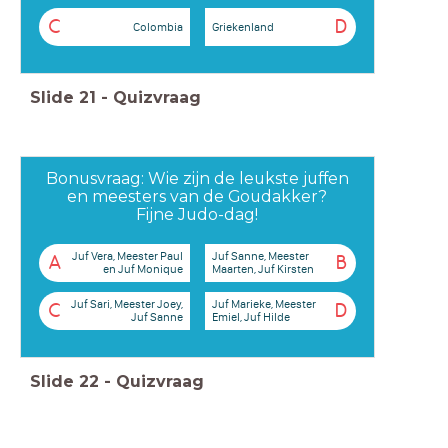
C
D
Colombia
Griekenland
Slide
21
-
Quizvraag
Bonusvraag: Wie zijn de leukste juffen
en meesters van de Goudakker?
Fijne Judo-dag!
Juf Vera, Meester Paul
Juf Sanne, Meester
A
B
en Juf Monique
Maarten, Juf Kirsten
Juf Sari, Meester Joey,
Juf Marieke, Meester
C
D
Juf Sanne
Emiel, Juf Hilde
Slide
22
-
Quizvraag