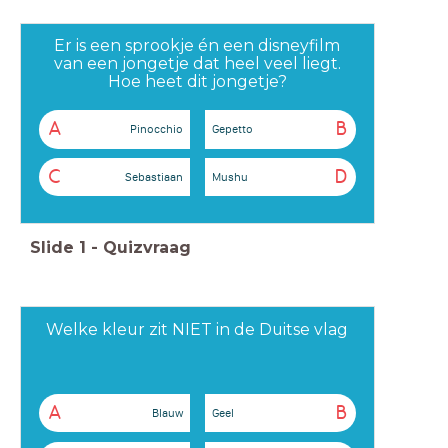
Er is een sprookje én een disneyfilm
van een jongetje dat heel veel liegt.
Hoe heet dit jongetje?
A
B
Pinocchio
Gepetto
C
D
Sebastiaan
Mushu
Slide
1
-
Quizvraag
Welke kleur zit NIET in de Duitse vlag
A
B
Blauw
Geel