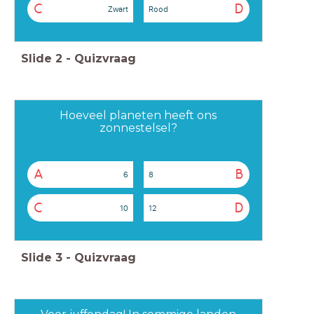
C
D
Zwart
Rood
Slide
2
-
Quizvraag
Hoeveel planeten heeft ons
zonnestelsel?
A
B
6
8
C
D
10
12
Slide
3
-
Quizvraag