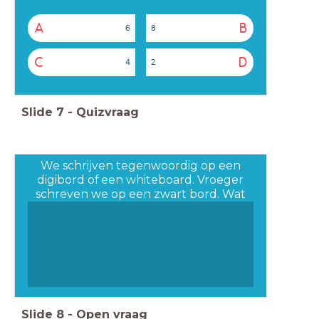
A
B
6
8
C
D
4
2
Slide
7
-
Quizvraag
We schrijven tegenwoordig op een
digibord of een whiteboard. Vroeger
schreven we op een zwart bord. Wat
gebruikte we om op een zwart bord te
schrijven?
Slide
8
-
Open vraag