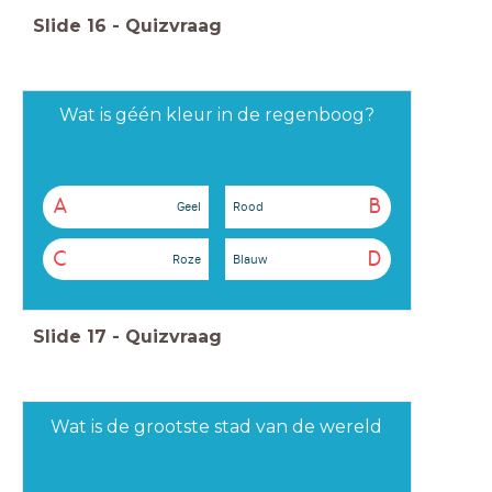
Slide
16
-
Quizvraag
Wat is géén kleur in de regenboog?
A
B
Geel
Rood
C
D
Roze
Blauw
Slide
17
-
Quizvraag
Wat is de grootste stad van de wereld