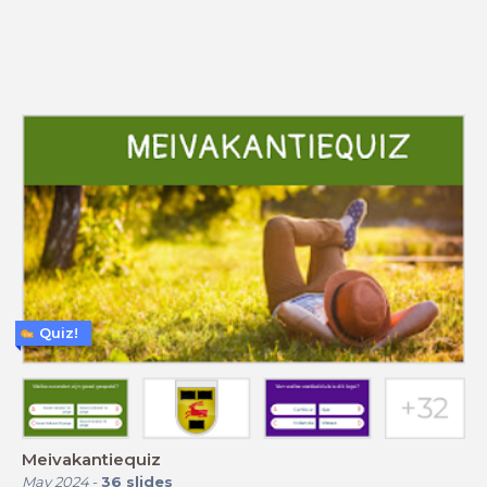
Quiz!
Meivakantiequiz
May 2024
-
36
slides