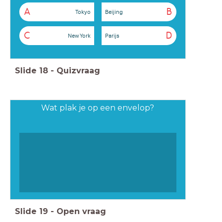
A
B
Tokyo
Beijing
C
D
New York
Parijs
Slide
18
-
Quizvraag
Wat plak je op een envelop?
Slide
19
-
Open vraag