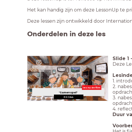
Het kan handig zijn om deze LessonUp te print
Deze lessen zijn ontwikkeld door Internation
Onderdelen in deze les
Slide
1
Deze Le
Lesinde
1. intro
2. nabe
les na de film
opdracht
'Samenspel'
3. nabe
PO 3&4
opdracht
4. reflec
Duur va
Voorbe
Het is f