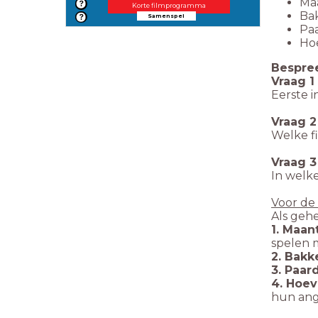
Ma
Korte filmprogramma
Ba
Samenspel
Pa
Ho
Bespree
Vraag 1
Eerste 
Vraag 2
Welke f
Vraag 3
In welk
Voor de
Als geh
1. Maan
spelen m
2. Bakk
3. Paa
4. Hoe
hun ang