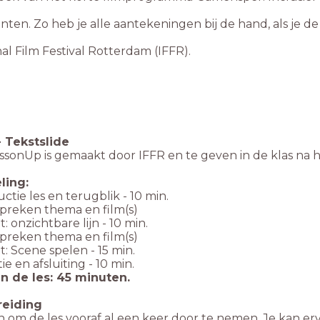
en. Zo heb je alle aantekeningen bij de hand, als je de l
al Film Festival Rotterdam (IFFR).
-
Tekstslide
ssonUp is gemaakt door IFFR en te geven in de klas na h
ling:
ductie les en terugblik - 10 min.
spreken thema en film(s)
: onzichtbare lijn - 10 min.
spreken thema en film(s)
: Scene spelen - 15 min.
tie en afsluiting - 10 min.
n de les: 45 minuten.
reiding
ijn om de les vooraf al een keer door te nemen. Je kan e