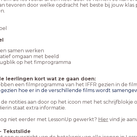
n tevoren door welke opdracht het beste bij jouw klas 
en.
pel
el
ren samen werken
eatief omgaan met beeld
rugblik op het fimprogramma
de leerlingen kort wat ze gaan doen:
hebben een filmprogramma van het IFFR gezien in de fi
gezien hoe er in de verschillende films wordt samenge
 de notities aan door op het icoon met het schrijfblokje o
Hierin staat extra informatie.
nog niet eerder met LessonUp gewerkt?
Hier
vind je aan
-
Tekstslide