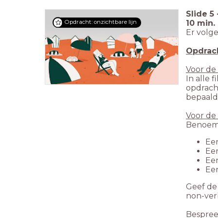
Slide
5
10 min.
Opdracht: onzichtbare lijn
Er volg
Opdrach
Voor de
In alle 
opdrach
bepaald
Voor de
Benoem 
Een
Een
Ee
Ee
Geef de
non-ver
Bespree