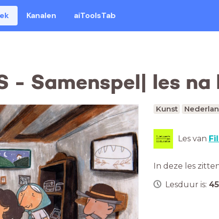
eek
Kanalen
aiToolsTab
- Samenspel| les na 
Kunst
Nederla
Les van
Fi
In deze les zitte
Lesduur is:
45