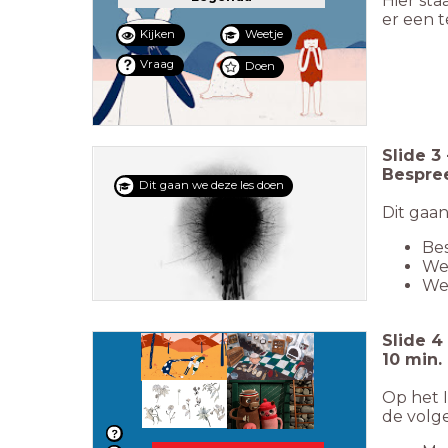
Hier sta
er een 
Kijken
Weetje
Vraag
Doen
Slide
3
Bespree
Dit gaan we deze les doen
Dit gaan
Bes
We
We 
Slide
4
10 min.
Op het I
de volge