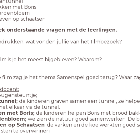
antunnel
kken met Boris
ardenbloem
even op schaatsen
k onderstaande vragen met de leerlingen.
indrukken: wat vonden jullie van het filmbezoek?
ilm is je het meest bijgebleven? Waarom?
e film zag je het thema Samenspel goed terug? Waar z
 docent:
eugensteuntje;
tunnel;
de kinderen graven samen een tunnel, ze helpe
et elkaar via de tunnel.
en met Boris;
de kinderen helpen Boris met brood bak
rdenbloem;
we zien de natuur goed samenwerken. De bij
ven op Schaatsen
; de varken en de koe werkten goed
sten te overwinnen.