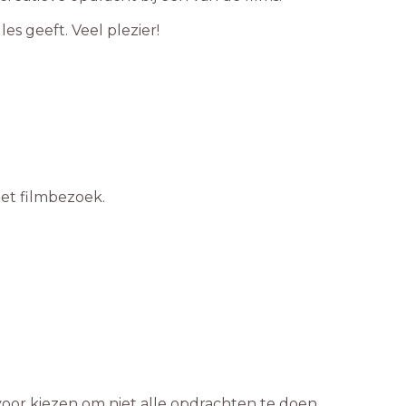
es geeft. Veel plezier!
et filmbezoek.
rvoor kiezen om niet alle opdrachten te doen.