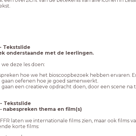
at een overzicht van de betekenis van alle iconen in Le
tekst.
-
Tekstslide
k onderstaande met de leerlingen.
 we deze les doen:
preken hoe we het bioscoopbezoek hebben ervaren. En 
 gaan oefenen hoe je goed samenwerkt.
gaan een creatieve opdracht doen, door een scene na t
-
Tekstslide
-
nabespreken thema en film(s)
FFR laten we internationale films zien, maar ook films 
nde korte films: