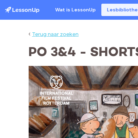
Wat is LessonUp
Lesbiblioth
‹
Terug naar zoeken
PO 3&4 - SHORTS 