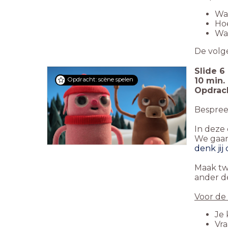
Wa
Hoe
Wat
De volg
Slide
6
10 min.
Opdracht: scène spelen
Opdrach
Bespree
In deze
We gaan
denk jij
Maak tw
ander d
Voor de
Je 
Vra