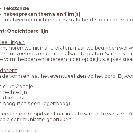
-
Tekstslide
 - nabespreken thema en film(s)
en nu twee opdrachten. Je kan allebei de opdrachten do
t: Onzichtbare lijn
 leerlingen
films horen we niemand praten, maar we begrijpen wel wat
ten uitvoeren, zonder met elkaar te praten. Samen vorme
e vorm hebben en iedereen moet op de juiste plek staa
 docent
de vorm en laat het eventueel zien op het bord. Bijvoo
 cirkel/rondje
 rechte lijn
n driehoek
n boog (zoals een regenboog)
 leerlingen de opdracht om in stilte samen te werken. 
bale communicatie gebruiken.
k na elke ronde: