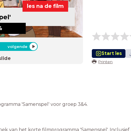
les na de film
el'
4
volgende
Start les
slide
Printen
rogramma 'Samenspel' voor groep 3&4.
zoek van het korte filmprogramma 'Samenspel'. Inclusief 