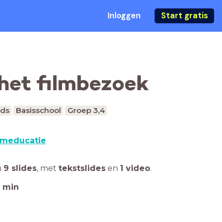
Inloggen
Start gratis
het filmbezoek
nds
Basisschool
Groep 3,4
lmeducatie
n
9 slides
,
met
tekstslides
en
1 video
.
min