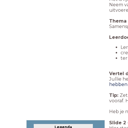
Neem va
uitvoer
Thema
Samens
Leerdo
Le
cr
te
Vertel 
Jullie 
hebben 
Tip:
Zet
vooraf. 
Heb je 
Slide
2
Legenda