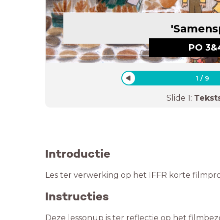
'Samensp
PO 3&
1
/
9
Slide
1
:
Tekst
Introductie
Les ter verwerking op het IFFR korte filmp
Instructies
Deze lessonup is ter reflectie op het filmbe