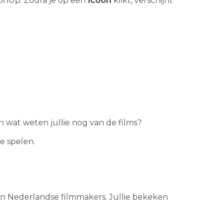
ssonUp. Zodra je op een
icoon
klikt, verschijnt
wat weten jullie nog van de films?
e spelen.
van Nederlandse filmmakers. Jullie bekeken