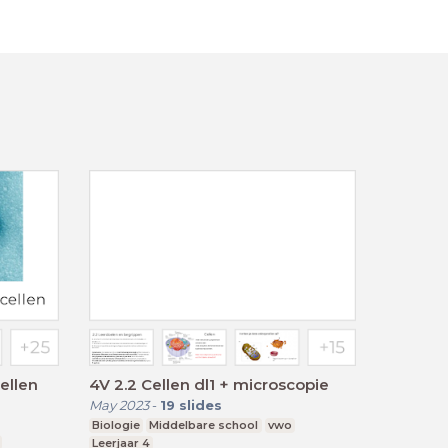
cellen
4V 2.2 Cellen dl1 + microscopie
May 2023
-
19
slides
Biologie
Middelbare school
vwo
Leerjaar 4