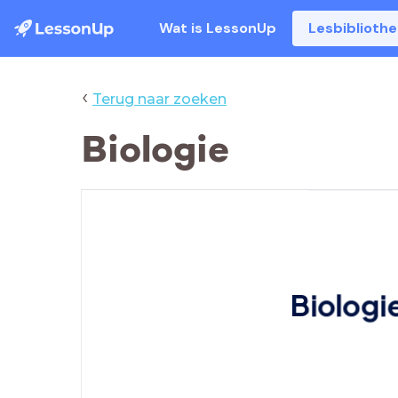
Wat is LessonUp
Lesbiblioth
‹
Terug naar zoeken
Biologie
Biologi