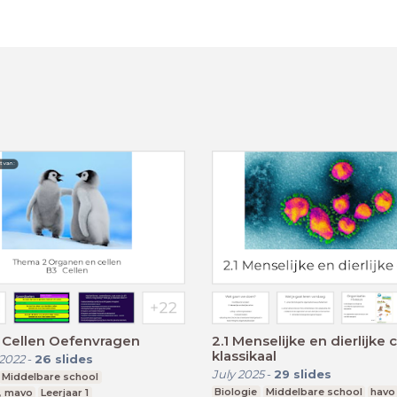
 Cellen Oefenvragen
2.1 Menselijke en dierlijke 
klassikaal
2022
-
26
slides
July 2025
-
29
slides
Middelbare school
Biologie
Middelbare school
havo
, mavo
Leerjaar 1