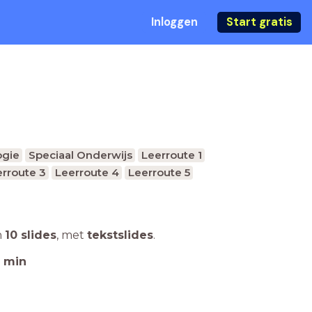
Inloggen
Start gratis
ogie
Speciaal Onderwijs
Leerroute 1
rroute 3
Leerroute 4
Leerroute 5
n
10 slides
,
met
tekstslides
.
min