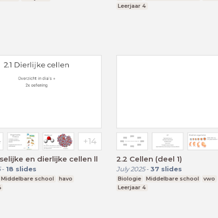
Leerjaar 4
elijke en dierlijke cellen ll
2.2 Cellen (deel 1)
5
-
18
slides
July 2025
-
37
slides
Middelbare school
havo
Biologie
Middelbare school
vwo
4
Leerjaar 4