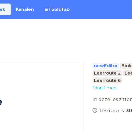
eek
Kanalen
aiToolsTab
newEditor
Biol
Leerroute 2
Lee
Leerroute 6
Toon 1 meer
e
In deze les zitte
Lesduur is:
30